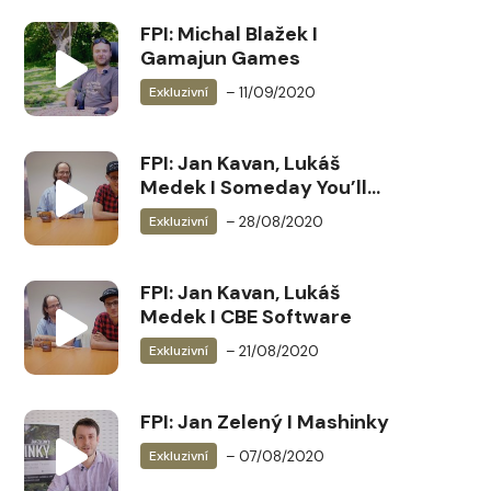
FPI: Michal Blažek I
Gamajun Games
– 11/09/2020
Exkluzivní
FPI: Jan Kavan, Lukáš
Medek I Someday You’ll
Return
– 28/08/2020
Exkluzivní
FPI: Jan Kavan, Lukáš
Medek I CBE Software
– 21/08/2020
Exkluzivní
FPI: Jan Zelený I Mashinky
– 07/08/2020
Exkluzivní