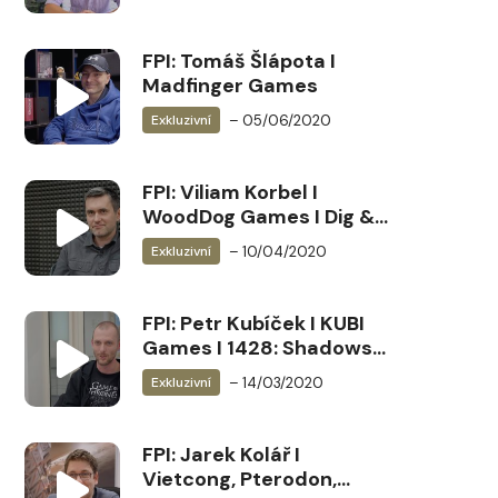
FPI: Tomáš Šlápota I
Madfinger Games
– 05/06/2020
Exkluzivní
FPI: Viliam Korbel I
WoodDog Games I Dig &
Fly
– 10/04/2020
Exkluzivní
FPI: Petr Kubíček I KUBI
Games I 1428: Shadows
over Silesia
– 14/03/2020
Exkluzivní
FPI: Jarek Kolář I
Vietcong, Pterodon,