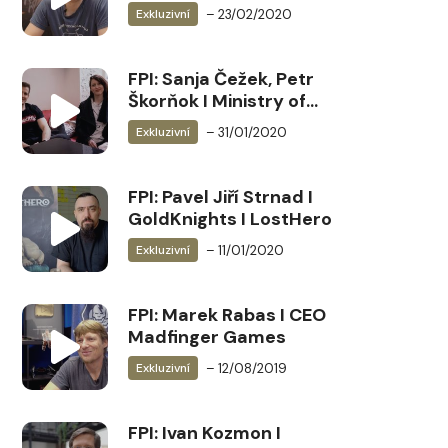
BadFly Interactive …
– 23/02/2020
Exkluzivní
FPI: Sanja Čežek, Petr
Škorňok I Ministry of
Broadcast
– 31/01/2020
Exkluzivní
FPI: Pavel Jiří Strnad I
GoldKnights I LostHero
– 11/01/2020
Exkluzivní
FPI: Marek Rabas I CEO
Madfinger Games
– 12/08/2019
Exkluzivní
FPI: Ivan Kozmon I