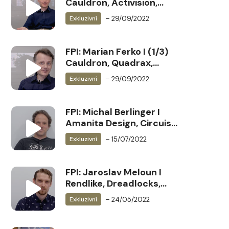
Cauldron, Activision,
Conan, Chaser ….
– 29/09/2022
Exkluzivní
FPI: Marian Ferko I (1/3)
Cauldron, Quadrax,
Spellcross …
– 29/09/2022
Exkluzivní
FPI: Michal Berlinger I
Amanita Design, Circuis
Atos, FAMU Herní Design,
– 15/07/2022
Exkluzivní
Pilgrims, Hravouka ….
FPI: Jaroslav Meloun I
Rendlike, Dreadlocks,
FixFox, Dex…
– 24/05/2022
Exkluzivní