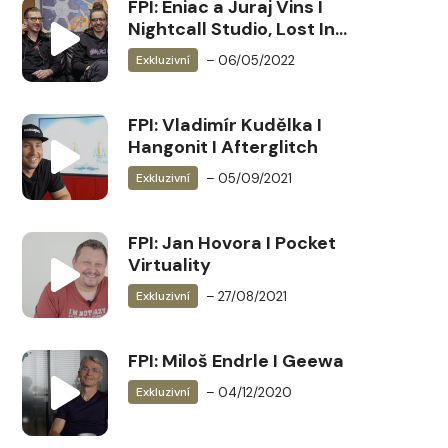
FPI: Eniac a Juraj Vins I
Nightcall Studio, Lost In
The Void, HEAVYDELIC 重
– 06/05/2022
Exkluzivní
いデリック…
FPI: Vladimír Kudělka I
Hangonit I Afterglitch
– 05/09/2021
Exkluzivní
FPI: Jan Hovora I Pocket
Virtuality
– 27/08/2021
Exkluzivní
FPI: Miloš Endrle I Geewa
– 04/12/2020
Exkluzivní