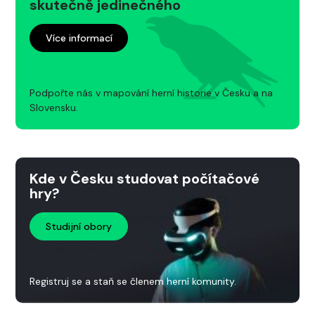
skutečně jedinečného
Více informací
Podpořte nás v mapování herní historie v Česku a na
Slovensku.
Kde v Česku studovat počítačové
hry?
Studijní obory
Registruj se a staň se členem herní komunity.