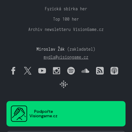
Fyzická sbírka her
Top 100 her
Archiv newsletteru VisionGame.cz
Miroslav Žák
(zakladatel)
mydla@visiongame.cz
Podpořte
Visiongame.cz