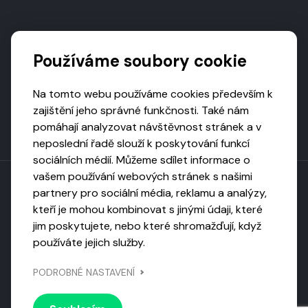
Podporují nás
Používáme soubory cookie
Na tomto webu používáme cookies především k
zajištění jeho správné funkčnosti. Také nám
pomáhají analyzovat návštěvnost stránek a v
neposlední řadě slouží k poskytování funkcí
sociálních médií. Můžeme sdílet informace o
vašem používání webových stránek s našimi
partnery pro sociální média, reklamu a analýzy,
kteří je mohou kombinovat s jinými údaji, které
Toto dílo podléhá licenci CC BY-NC-ND
jim poskytujete, nebo které shromažďují, když
Uveďte původ, neužívejte komerčně, nezpracovávejte.
používáte jejich služby.
Webarchivováno
PODROBNÉ NASTAVENÍ
Národní knihovnou ČR
Design by
Vanda