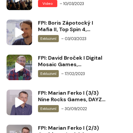
hra, profese v herním
– 10/03/2023
Video
průmyslu a možnosti
uplatnění
FPI: Boris Zápotocký I
Mafia II, Top Spin 4,
Warhorse, Car Puzzler,
– 03/03/2023
Exkluzivní
BonVoyage! …
FPI: David Broček I Digital
Mosaic Games,
Metaphobia, Goblin’s
– 17/02/2023
Exkluzivní
Journey, Castle
Dornstein …
FPI: Marian Ferko I (3/3)
Nine Rocks Games, DAYZ,
Way of the Hunter ….
– 30/09/2022
Exkluzivní
FPI: Marian Ferko I (2/3)