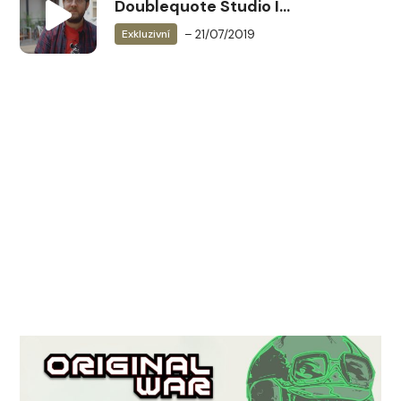
Doublequote Studio I
Blood will be Spilled
– 21/07/2019
Exkluzivní