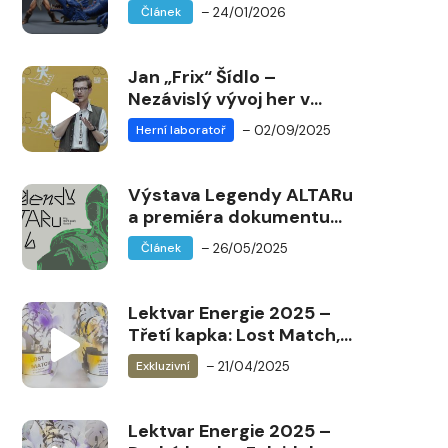
Vánoce 1990
– 24/01/2026
Článek
Jan „Frix“ Šídlo –
Nezávislý vývoj her v
Unity
– 02/09/2025
Herní laboratoř
Výstava Legendy ALTARu
a premiéra dokumentu
na Game Access 2025
– 26/05/2025
Článek
Lektvar Energie 2025 –
Třetí kapka: Lost Match,
Prší
– 21/04/2025
Exkluzivní
Lektvar Energie 2025 –