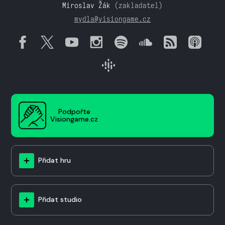
Miroslav Žák
(zakladatel)
mydla@visiongame.cz
Podpořte
Visiongame.cz
Přidat hru
Přidat studio