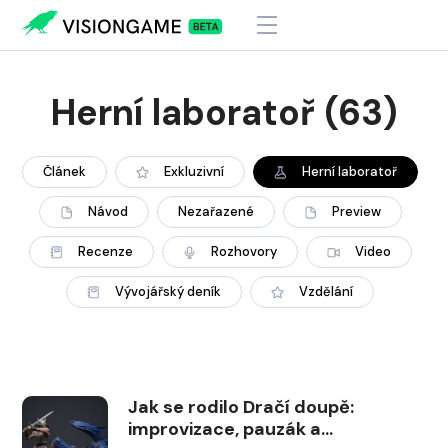
Herní laboratoř
(63)
Článek
Exkluzivní
Herní laboratoř
Návod
Nezařazené
Preview
Recenze
Rozhovory
Video
Vývojářský deník
Vzdělání
Jak se rodilo Dračí doupě:
improvizace, pauzák a