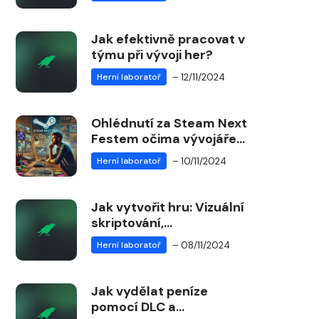
Jak efektivně pracovat v
týmu při vývoji her?
– 12/11/2024
Herní laboratoř
Ohlédnutí za Steam Next
Festem očima vývojáře
Pavla Tovaryse
– 10/11/2024
Herní laboratoř
Jak vytvořit hru: Vizuální
skriptování,
programování a tipy na
– 08/11/2024
Herní laboratoř
nástroje
Jak vydělat peníze
pomocí DLC a