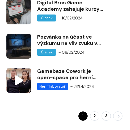
Digital Bros Game
Academy zahajuje kurzy
Online Blended v České
– 16/02/2024
Článek
republice
Pozvánka na účast ve
výzkumu na vliv zvuku ve
hrách
– 06/02/2024
Článek
Gamebaze Cowork je
open-space pro herní
vývojáře v centru Brna
– 23/01/2024
Herní laboratoř
1
2
3