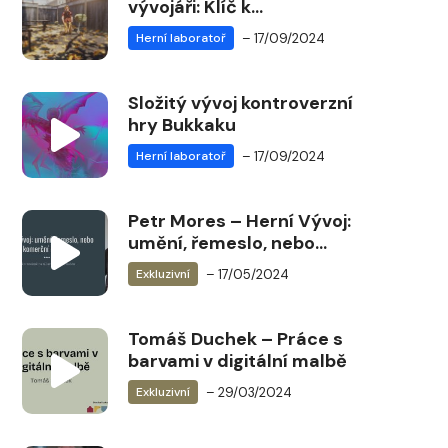
vývojáři: Klíč k
dlouhodobému úspěchu
– 17/09/2024
Herní laboratoř
herního průmyslu
Složitý vývoj kontroverzní
hry Bukkaku
– 17/09/2024
Herní laboratoř
Petr Mores – Herní Vývoj:
umění, řemeslo, nebo
komerční rutina? (Jak v
– 17/05/2024
Exkluzivní
továrně na zábavu
neumřít nudou)
Tomáš Duchek – Práce s
barvami v digitální malbě
– 29/03/2024
Exkluzivní