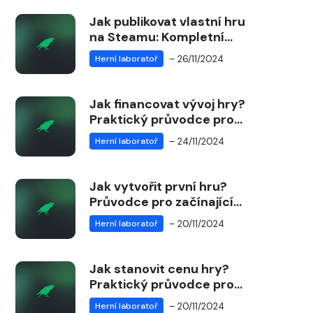
Jak publikovat vlastní hru
na Steamu: Kompletní
průvodce pro vývojáře
– 26/11/2024
Herní laboratoř
Jak financovat vývoj hry?
Praktický průvodce pro
začínající vývojáře
– 24/11/2024
Herní laboratoř
Jak vytvořit první hru?
Průvodce pro začínající
vývojáře
– 20/11/2024
Herní laboratoř
Jak stanovit cenu hry?
Praktický průvodce pro
vývojáře
– 20/11/2024
Herní laboratoř