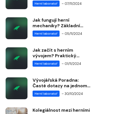
mikrotransakcí: Strategie
– 07/11/2024
Herní laboratoř
pro herní vývojáře
Jak fungují herní
mechaniky? Základní
průvodce pro začínající
– 05/11/2024
Herní laboratoř
vývojáře
Jak začít s herním
vývojem? Praktický
průvodce pro
– 01/11/2024
Herní laboratoř
začátečníky
Vývojářská Poradna:
Časté dotazy na jednom
místě
– 30/10/2024
Herní laboratoř
Kolegiálnost mezi herními