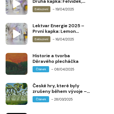
Druhá kapka: Felvidek,
Arctis, Trace of Nothing
– 19/04/2025
Exkluzivní
Lektvar Energie 2025 –
První kapka: Lemon
Horse, MAMLAS-1,
– 16/04/2025
Exkluzivní
Pinningpoint
Historie a tvorba
Děravého plecháčka
– 08/04/2025
Článek
České hry, které byly
zrušeny během vývoje –
REFUSION od Gumpanela
– 28/03/2025
Článek
Entertainment