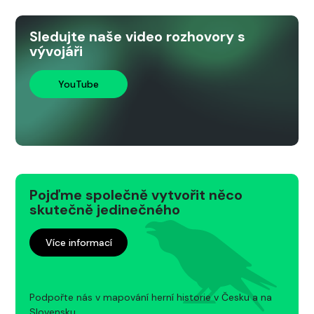
Sledujte naše video rozhovory s
vývojáři
YouTube
Pojďme společně vytvořit něco
skutečně jedinečného
Více informací
Podpořte nás v mapování herní historie v Česku a na
Slovensku.