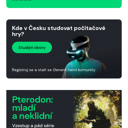
Kde v Česku studovat počítačové
hry?
Studijní obory
Registruj se a staň se členem herní komunity.