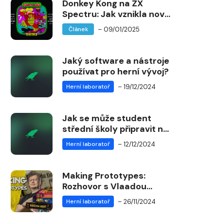
Donkey Kong na ZX
Spectru: Jak vznikla nová
verze legendární hry
– 09/01/2025
Článek
Jaký software a nástroje
používat pro herní vývoj?
– 19/12/2024
Herní laboratoř
Jak se může student
střední školy připravit na
kariéru herního vývojáře?
– 12/12/2024
Herní laboratoř
Making Prototypes:
Rozhovor s Vlaadou
Chvátilem o tvorbě
– 26/11/2024
Herní laboratoř
deskových her