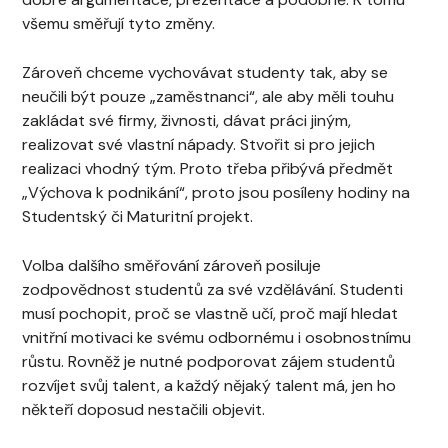
všemu směřují tyto změny.
Zároveň chceme vychovávat studenty tak, aby se
neučili být pouze „zaměstnanci“, ale aby měli touhu
zakládat své firmy, živnosti, dávat práci jiným,
realizovat své vlastní nápady. Stvořit si pro jejich
realizaci vhodný tým. Proto třeba přibývá předmět
„Výchova k podnikání“, proto jsou posíleny hodiny na
Studentský či Maturitní projekt.
Volba dalšího směřování zároveň posiluje
zodpovědnost studentů za své vzdělávání. Studenti
musí pochopit, proč se vlastně učí, proč mají hledat
vnitřní motivaci ke svému odbornému i osobnostnímu
růstu. Rovněž je nutné podporovat zájem studentů
rozvíjet svůj talent, a každý nějaký talent má, jen ho
někteří doposud nestačili objevit.