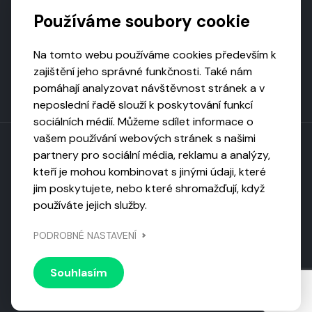
Podporují nás
Používáme soubory cookie
Na tomto webu používáme cookies především k
zajištění jeho správné funkčnosti. Také nám
pomáhají analyzovat návštěvnost stránek a v
neposlední řadě slouží k poskytování funkcí
sociálních médií. Můžeme sdílet informace o
vašem používání webových stránek s našimi
partnery pro sociální média, reklamu a analýzy,
kteří je mohou kombinovat s jinými údaji, které
Toto dílo podléhá licenci CC BY-NC-ND
jim poskytujete, nebo které shromažďují, když
Uveďte původ, neužívejte komerčně, nezpracovávejte.
používáte jejich služby.
Webarchivováno
PODROBNÉ NASTAVENÍ
Národní knihovnou ČR
Design by
Vanda
Souhlasím
© 2026 Visiongame. Všechna práva vyhrazena.
Zásady
ochrany soukromí