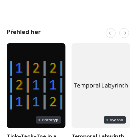
Přehled her
Prototyp
Vydáno
Tick-Tack-Toe in a
Temporal Labyrinth