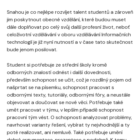
Snahou je co nejlépe rozvíjet talent studentů a zároveň
jim poskytnout obecné vzdělání, které budou muset
dále doplňovat po celý svůj další profesní život, neboť
celoživotní vzdělávání v oboru vzdělávání Informačních
technologií je již nyní nutností a v čase tato skutečnost
bude jenom posilovat.
Student si potřebuje ze střední školy kromě
odborných znalostí odnést i další dovednosti,
především schopnost se učit, což je rozdílný pojem od
našprtat se na písemku, schopnost pracovat s
odbornými texty, tutoriály, odbornými fóry, a neustále
objevovat a doučovat se nové věci. Potřebuje také
umět pracovat v týmu, v lepším případě schopnost
pracovní tým vést. O schopnosti analyzovat problémy,
navrhovat varianty řešení, vybírat ty nejvhodnější a ty
poté realizovat, ani nemluvě. Také potřebuje umění
dobré argumentace, prezentace a podobně. K tomu