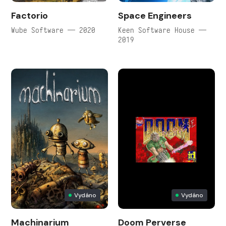
Factorio
Space Engineers
Wube Software — 2020
Keen Software House —
2019
Vydáno
Vydáno
Machinarium
Doom Perverse