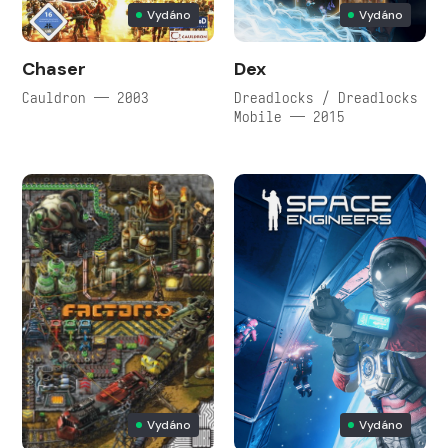
Vydáno
Vydáno
Chaser
Dex
Cauldron — 2003
Dreadlocks / Dreadlocks
Mobile — 2015
Vydáno
Vydáno