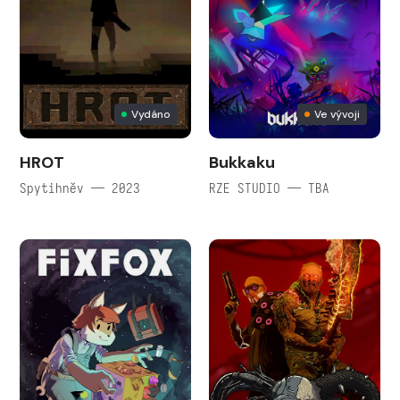
Vydáno
Ve vývoji
HROT
Bukkaku
Spytihněv — 2023
RZE STUDIO — TBA