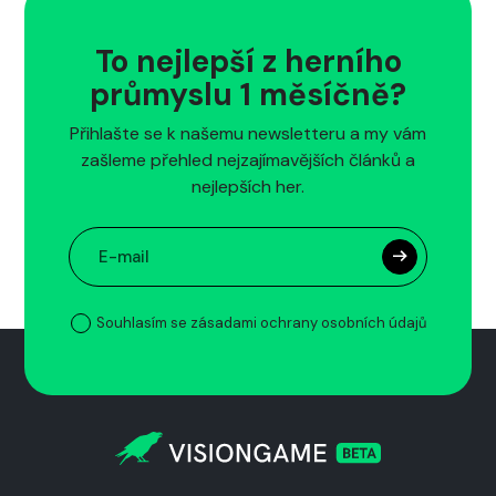
To nejlepší z herního
průmyslu 1 měsíčně?
Přihlašte se k našemu newsletteru a my vám
zašleme přehled nejzajímavějších článků a
nejlepších her.
Souhlasím se zásadami ochrany osobních údajů