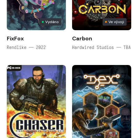
Vydáno
Ve vývoji
FixFox
Carbon
Rendlike — 2022
Hardwired Studios — TBA