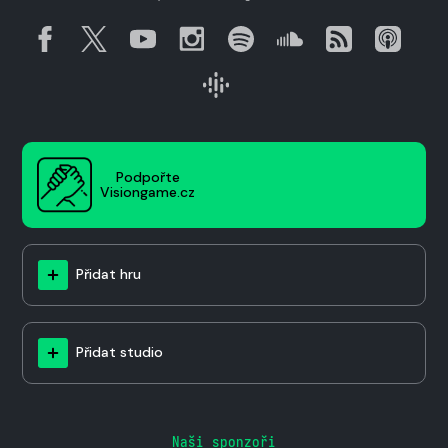
Podpořte
Visiongame.cz
Přidat hru
Přidat studio
Naši sponzoři