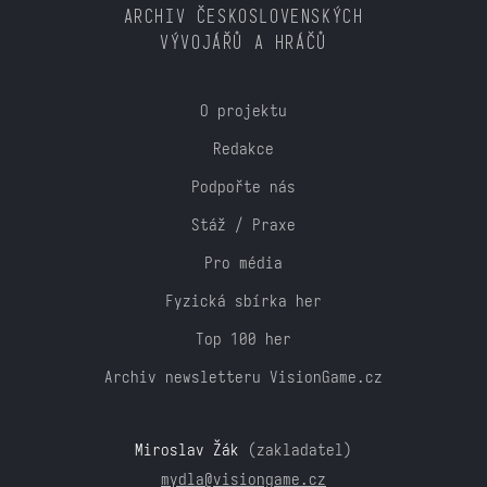
ARCHIV ČESKOSLOVENSKÝCH
VÝVOJÁŘŮ A HRÁČŮ
O projektu
Redakce
Podpořte nás
Stáž / Praxe
Pro média
Fyzická sbírka her
Top 100 her
Archiv newsletteru VisionGame.cz
Miroslav Žák
(zakladatel)
mydla@visiongame.cz