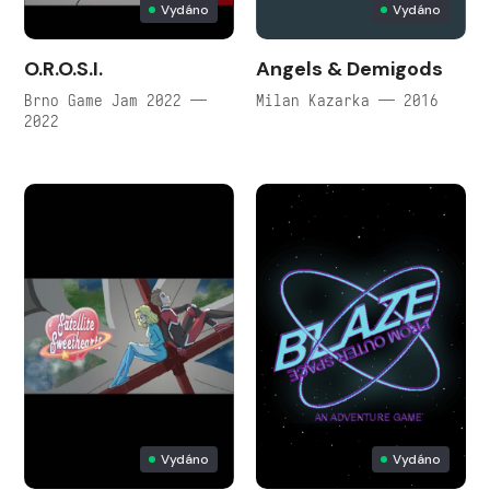
Vydáno
Vydáno
O.R.O.S.I.
Angels & Demigods
Brno Game Jam 2022 —
Milan Kazarka — 2016
2022
Vydáno
Vydáno