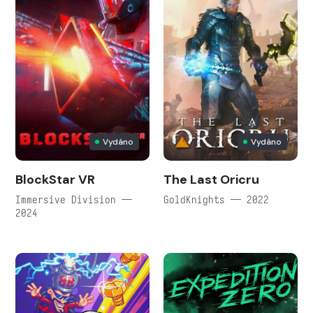
Vydáno
Vydáno
BlockStar VR
The Last Oricru
Immersive Division —
GoldKnights — 2022
2024