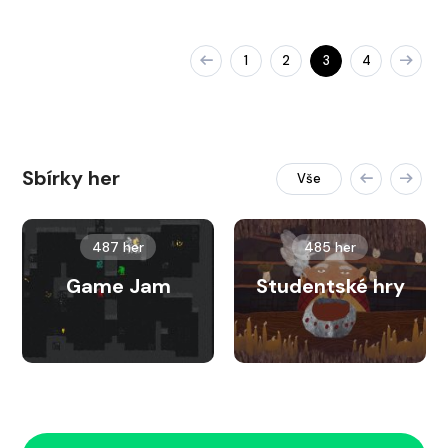
1
2
3
4
Sbírky her
Vše
487 her
485 her
Game Jam
Studentské hry