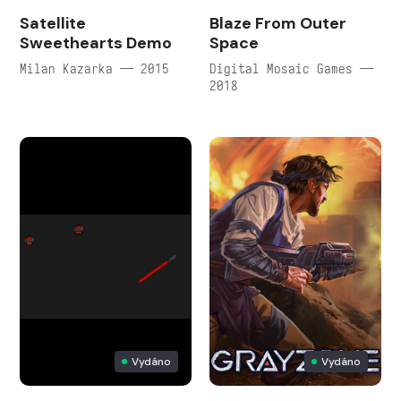
Satellite
Blaze From Outer
Sweethearts Demo
Space
Milan Kazarka — 2015
Digital Mosaic Games —
2018
Vydáno
Vydáno