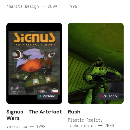
Amanita Design — 2009
1996
Vydáno
Zrušeno
Signus - The Artefact
Rush
Wars
Plastic Reality
Technologies — 2000
Valacirca — 1998