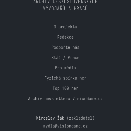
ARCHIV ČESKOSLOVENSKÝCH
VÝVOJÁŘŮ A HRÁČŮ
O projektu
Redakce
Podpořte nás
Stáž / Praxe
Pro média
Fyzická sbírka her
Top 100 her
Archiv newsletteru VisionGame.cz
Miroslav Žák
(zakladatel)
mydla@visiongame.cz