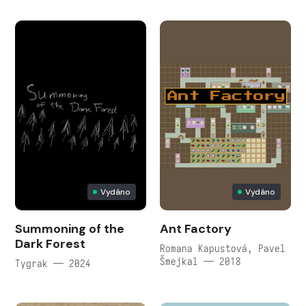
Vydáno
Vydáno
Summoning of the
Ant Factory
Dark Forest
Romana Kapustová, Pavel
Šmejkal — 2018
Tygrak — 2024