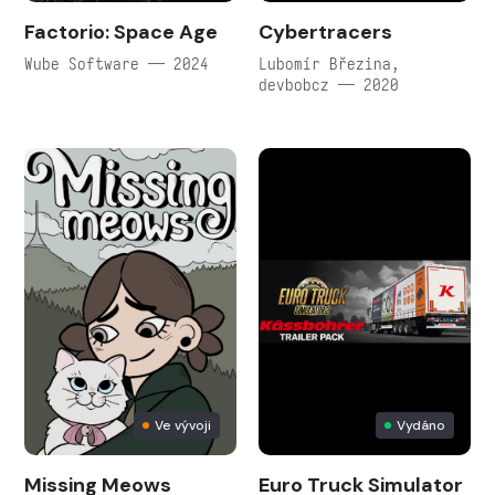
Factorio: Space Age
Cybertracers
Wube Software — 2024
Lubomír Březina,
devbobcz — 2020
Ve vývoji
Vydáno
Missing Meows
Euro Truck Simulator