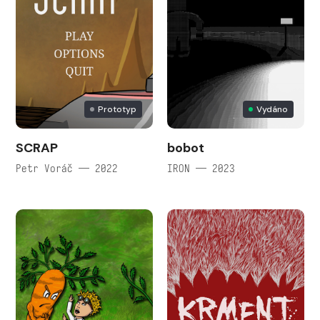
Prototyp
Vydáno
SCRAP
bobot
Petr Voráč — 2022
IRON — 2023