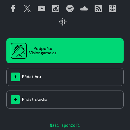
Podpořte
Visiongame.cz
Přidat hru
Přidat studio
Naši sponzoři