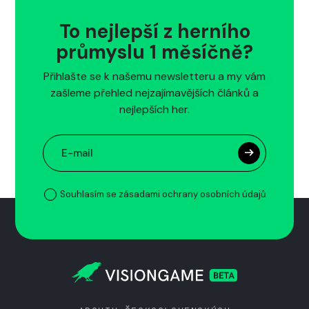
To nejlepší z herního
průmyslu 1 měsíčně?
Přihlašte se k našemu newsletteru a my vám
zašleme přehled nejzajímavějších článků a
nejlepších her.
Souhlasím se zásadami ochrany osobních údajů