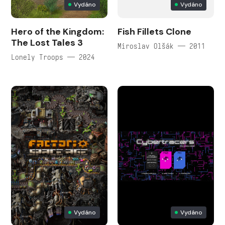
Vydáno
Vydáno
Hero of the Kingdom:
Fish Fillets Clone
The Lost Tales 3
Miroslav Olšák — 2011
Lonely Troops — 2024
Vydáno
Vydáno