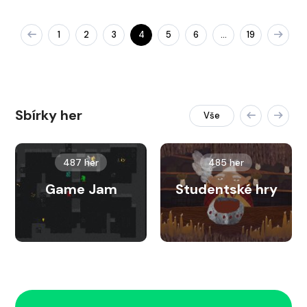
1
2
3
4
5
6
19
…
Sbírky her
Vše
487 her
485 her
Game Jam
Studentské hry