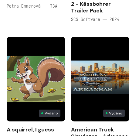
2 - Kässbohrer
Petra Emmerová — TBA
Trailer Pack
SCS Software — 2024
Vydáno
Vydáno
A squirrel, I guess
American Truck