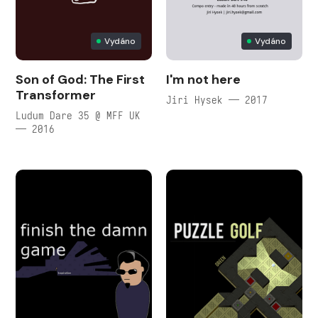
Vydáno
Vydáno
Son of God: The First
I'm not here
Transformer
Jiri Hysek — 2017
Ludum Dare 35 @ MFF UK
— 2016