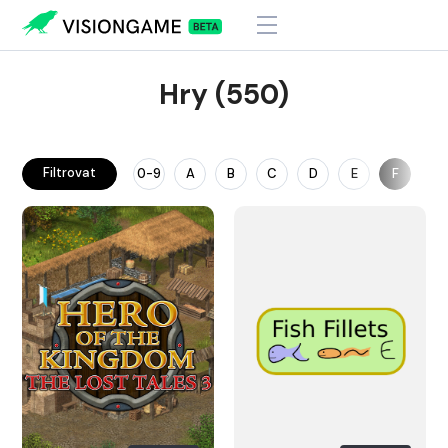
Hry (550)
Filtrovat
0-9
A
B
C
D
E
F
G