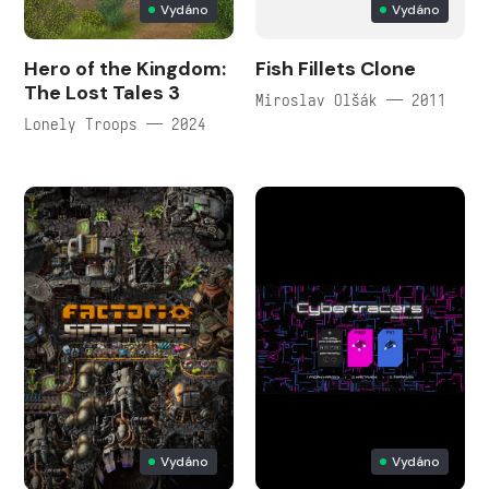
Vydáno
Vydáno
Hero of the Kingdom:
Fish Fillets Clone
The Lost Tales 3
Miroslav Olšák — 2011
Lonely Troops — 2024
Vydáno
Vydáno