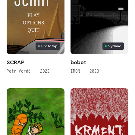
Prototyp
Vydáno
SCRAP
bobot
Petr Voráč — 2022
IRON — 2023