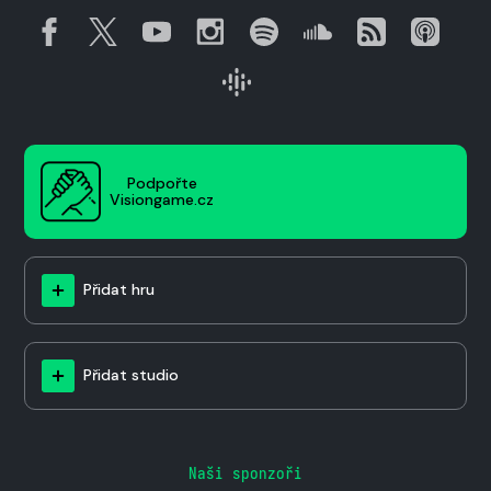
Podpořte
Visiongame.cz
Přidat hru
Přidat studio
Naši sponzoři