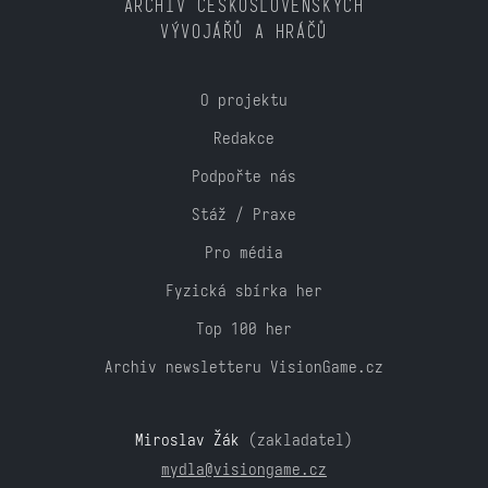
ARCHIV ČESKOSLOVENSKÝCH
VÝVOJÁŘŮ A HRÁČŮ
O projektu
Redakce
Podpořte nás
Stáž / Praxe
Pro média
Fyzická sbírka her
Top 100 her
Archiv newsletteru VisionGame.cz
Miroslav Žák
(zakladatel)
mydla@visiongame.cz