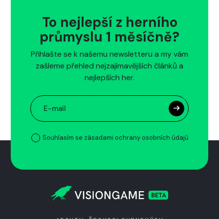
To nejlepší z herního
průmyslu 1 měsíčně?
Přihlašte se k našemu newsletteru a my vám
zašleme přehled nejzajímavějších článků a
nejlepších her.
Souhlasím se zásadami ochrany osobních údajů