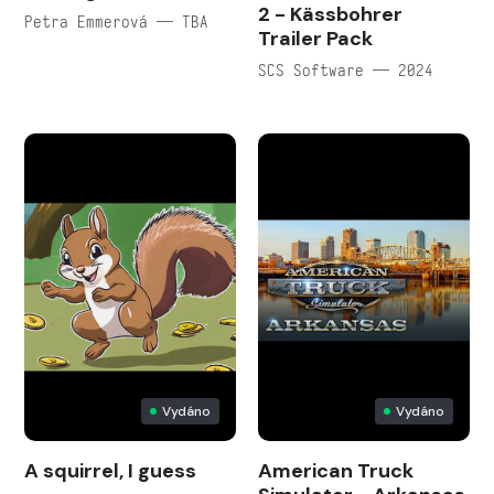
2 - Kässbohrer
Petra Emmerová — TBA
Trailer Pack
SCS Software — 2024
Vydáno
Vydáno
A squirrel, I guess
American Truck