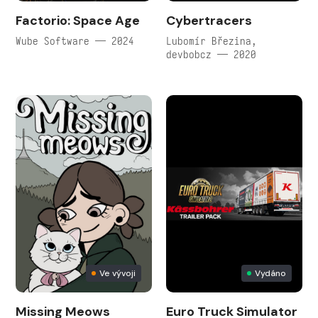
Factorio: Space Age
Cybertracers
Wube Software — 2024
Lubomír Březina,
devbobcz — 2020
Ve vývoji
Vydáno
Missing Meows
Euro Truck Simulator