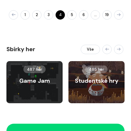
1
2
3
4
5
6
19
…
Sbírky her
Vše
487 her
485 her
Game Jam
Studentské hry