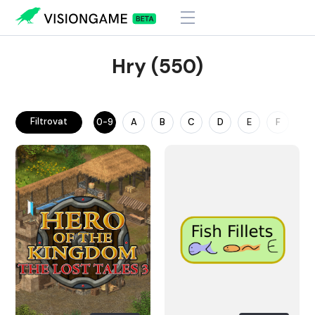
Hry (550)
Filtrovat
0-9
A
B
C
D
E
F
G