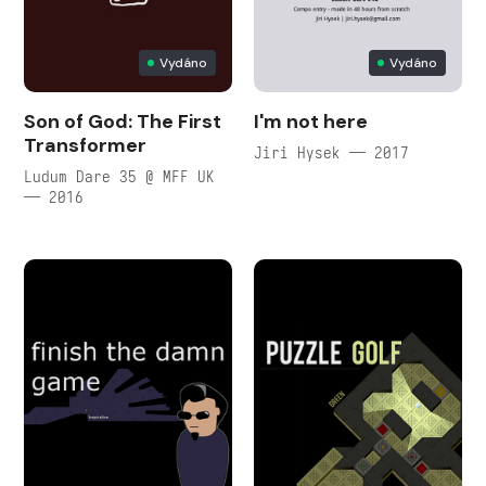
Vydáno
Vydáno
Son of God: The First
I'm not here
Transformer
Jiri Hysek — 2017
Ludum Dare 35 @ MFF UK
— 2016