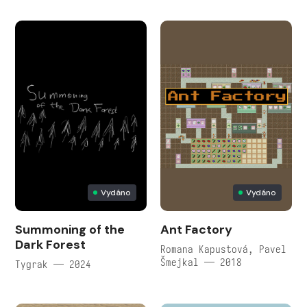
Vydáno
Vydáno
Summoning of the
Ant Factory
Dark Forest
Romana Kapustová, Pavel
Šmejkal — 2018
Tygrak — 2024