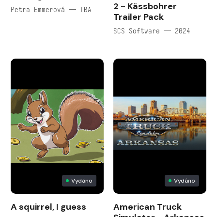
2 - Kässbohrer
Petra Emmerová — TBA
Trailer Pack
SCS Software — 2024
Vydáno
Vydáno
A squirrel, I guess
American Truck