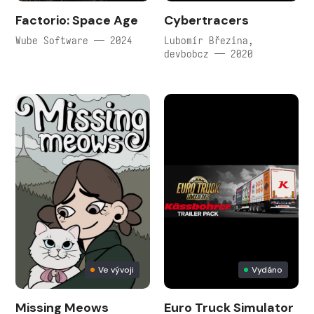
Factorio: Space Age
Cybertracers
Wube Software — 2024
Lubomír Březina,
devbobcz — 2020
Ve vývoji
Vydáno
Missing Meows
Euro Truck Simulator