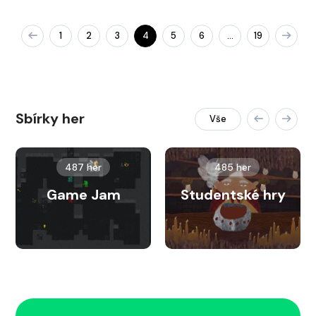
1
2
3
4
5
6
19
…
Sbírky her
Vše
487 her
485 her
Game Jam
Studentské hry