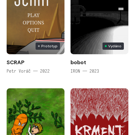
Prototyp
Vydáno
SCRAP
bobot
Petr Voráč — 2022
IRON — 2023