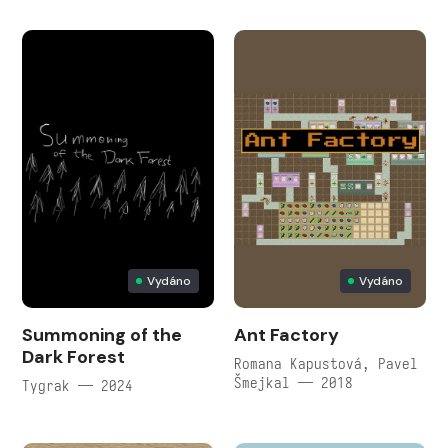
Vydáno
Vydáno
Summoning of the
Ant Factory
Dark Forest
Romana Kapustová, Pavel
Šmejkal — 2018
Tygrak — 2024