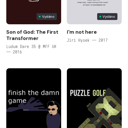
Vydáno
Vydáno
Son of God: The First
I'm not here
Transformer
Jiri Hysek — 2017
Ludum Dare 35 @ MFF UK
— 2016