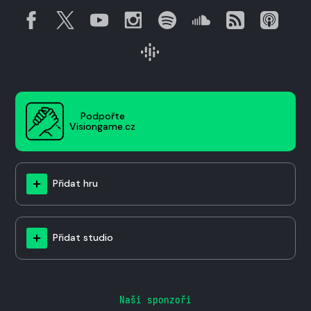
Podpořte
Visiongame.cz
Přidat hru
Přidat studio
Naši sponzoři