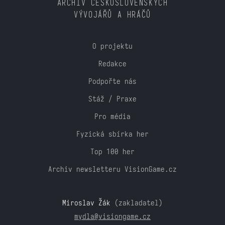
ARCHIV ČESKOSLOVENSKÝCH
VÝVOJÁŘŮ A HRÁČŮ
O projektu
Redakce
Podpořte nás
Stáž / Praxe
Pro média
Fyzická sbírka her
Top 100 her
Archiv newsletteru VisionGame.cz
Miroslav Žák
(zakladatel)
mydla@visiongame.cz