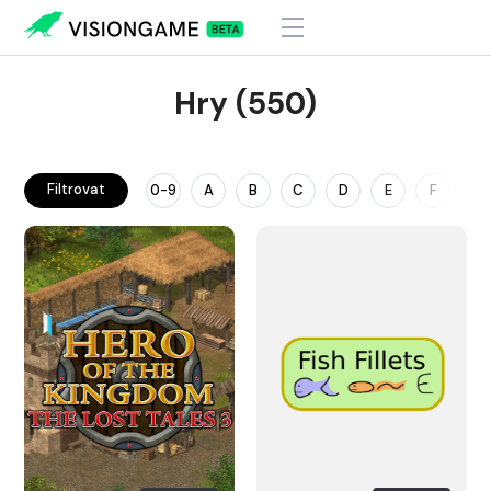
Hry (550)
Filtrovat
0-9
A
B
C
D
E
F
G