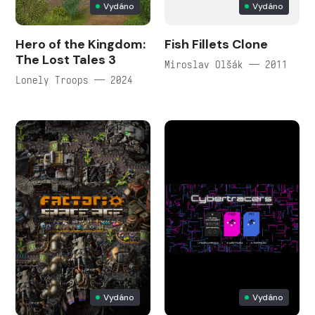
Vydáno
Vydáno
Hero of the Kingdom:
Fish Fillets Clone
The Lost Tales 3
Miroslav Olšák — 2011
Lonely Troops — 2024
Vydáno
Vydáno