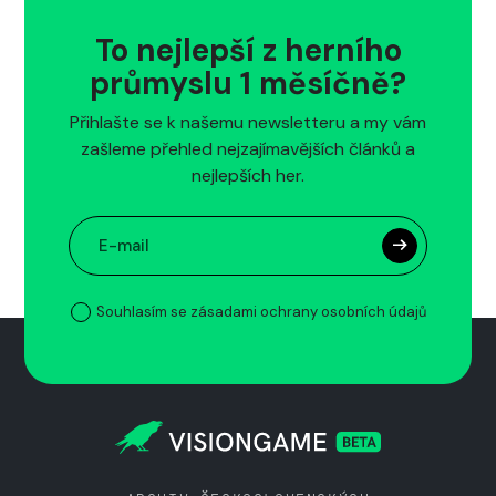
To nejlepší z herního
průmyslu 1 měsíčně?
Přihlašte se k našemu newsletteru a my vám
zašleme přehled nejzajímavějších článků a
nejlepších her.
Souhlasím se zásadami ochrany osobních údajů