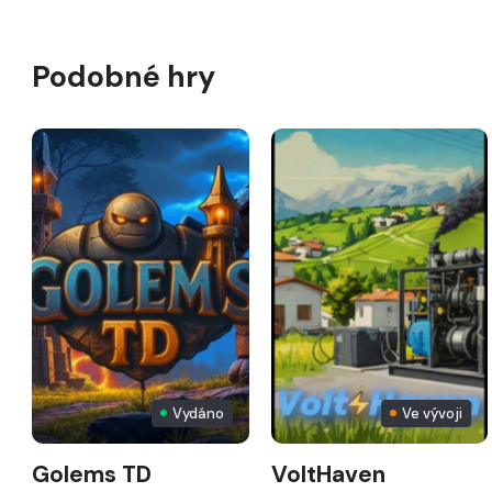
Podobné hry
Vydáno
Ve vývoji
Golems TD
VoltHaven