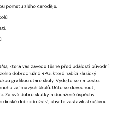
vou pomstu zlého čaroděje.
olů.
tí.
ů.
ales
, která vás zavede těsně před události původní
uzelné dobrodružné RPG, které nabízí klasický
kou grafikou staré školy. Vydejte se na cestu,
mnoho zajímavých úkolů. Učte se dovednosti,
ře. Za své dobré skutky a dosažené úspěchy
rdinské dobrodružství, abyste zastavili strašlivou