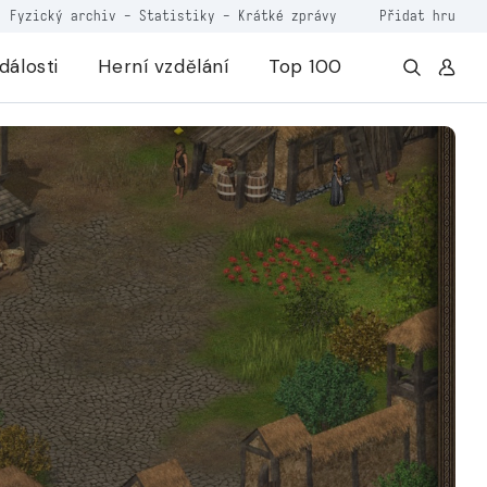
Fyzický archiv
-
Statistiky
-
Krátké zprávy
Přidat hru
dálosti
Herní vzdělání
Top 100