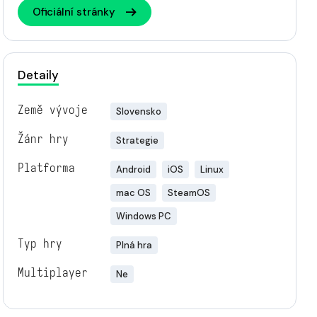
Oficiální stránky
Detaily
Země vývoje
Slovensko
Žánr hry
Strategie
Platforma
Android
iOS
Linux
mac OS
SteamOS
Windows PC
Typ hry
Plná hra
Multiplayer
Ne