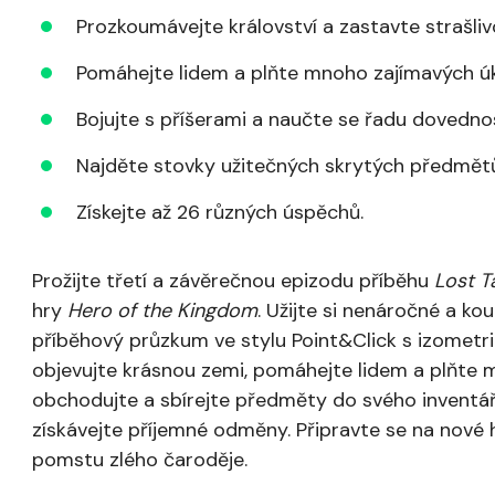
Prozkoumávejte království a zastavte strašli
Pomáhejte lidem a plňte mnoho zajímavých úk
Bojujte s příšerami a naučte se řadu dovednos
Najděte stovky užitečných skrytých předmět
Získejte až 26 různých úspěchů.
Prožijte třetí a závěrečnou epizodu příběhu
Lost T
hry
Hero of the Kingdom
. Užijte si nenáročné a ko
příběhový průzkum ve stylu Point&Click s izometric
objevujte krásnou zemi, pomáhejte lidem a plňte 
obchodujte a sbírejte předměty do svého inventá
získávejte příjemné odměny. Připravte se na nové h
pomstu zlého čaroděje.