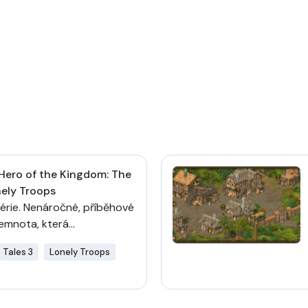
 Hero of the Kingdom: The
nely Troops
rie. Nenáročné, příběhové
emnota, která...
 Tales 3
Lonely Troops