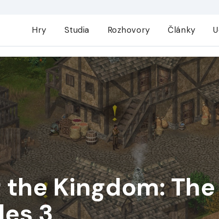
Hry
Studia
Rozhovory
Články
U
f the Kingdom: The
les 3