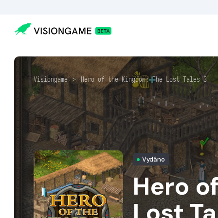
Visiongame
>
Hero of the Kingdom: The Lost Tales 3
Vydáno
Hero o
Lost Ta