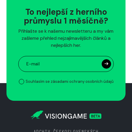
To nejlepší z herního
průmyslu 1 měsíčně?
Přihlašte se k našemu newsletteru a my vám
zašleme přehled nejzajímavějších článků a
nejlepších her.
Souhlasím se zásadami ochrany osobních údajů