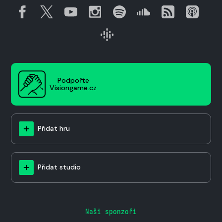
Podpořte
Visiongame.cz
Přidat hru
Přidat studio
Naši sponzoři