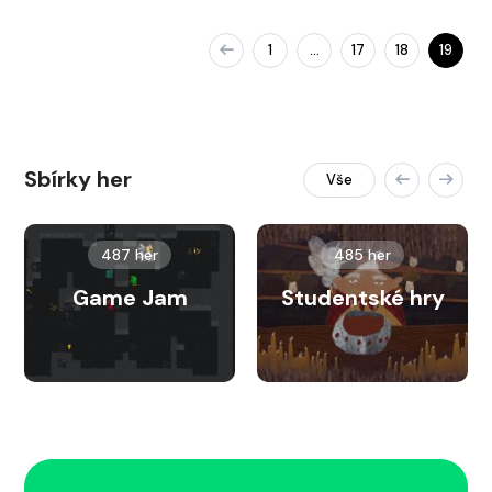
1
17
18
19
…
Sbírky her
Vše
487 her
485 her
Game Jam
Studentské hry