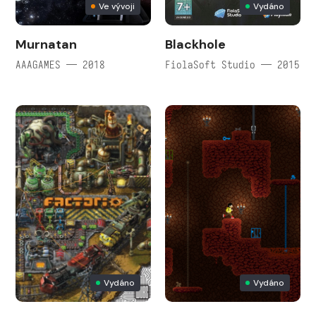
Ve vývoji
Vydáno
Murnatan
Blackhole
AAAGAMES — 2018
FiolaSoft Studio — 2015
Vydáno
Vydáno