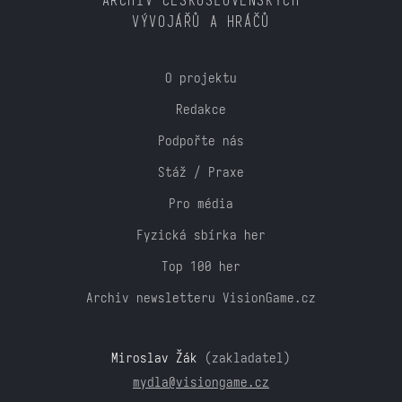
ARCHIV ČESKOSLOVENSKÝCH
VÝVOJÁŘŮ A HRÁČŮ
O projektu
Redakce
Podpořte nás
Stáž / Praxe
Pro média
Fyzická sbírka her
Top 100 her
Archiv newsletteru VisionGame.cz
Miroslav Žák
(zakladatel)
mydla@visiongame.cz