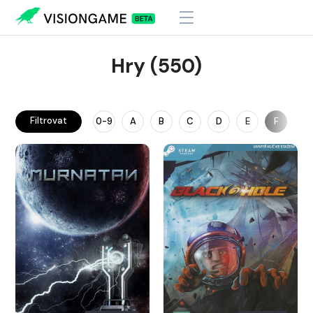
Hry (550)
Filtrovat
0-9
A
B
C
D
E
F
G