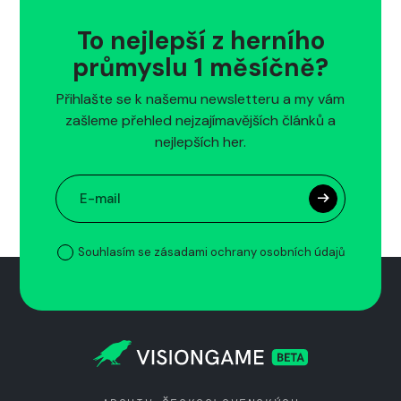
To nejlepší z herního
průmyslu 1 měsíčně?
Přihlašte se k našemu newsletteru a my vám
zašleme přehled nejzajímavějších článků a
nejlepších her.
Souhlasím se zásadami ochrany osobních údajů