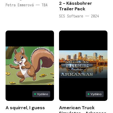
2 - Kässbohrer
Petra Emmerová — TBA
Trailer Pack
SCS Software — 2024
Vydáno
Vydáno
A squirrel, I guess
American Truck