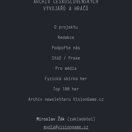
ARCHIV ČESKOSLOVENSKÝCH
VÝVOJÁŘŮ A HRÁČŮ
O projektu
Redakce
Podpořte nás
Stáž / Praxe
Pro média
Fyzická sbírka her
Top 100 her
Archiv newsletteru VisionGame.cz
Miroslav Žák
(zakladatel)
mydla@visiongame.cz