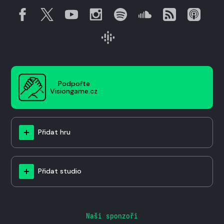
Podpořte
Visiongame.cz
Přidat hru
Přidat studio
Naši sponzoři