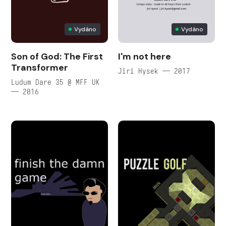
Vydáno
Vydáno
Son of God: The First
I'm not here
Transformer
Jiri Hysek — 2017
Ludum Dare 35 @ MFF UK
— 2016