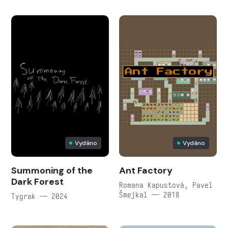
Vydáno
Vydáno
Summoning of the
Ant Factory
Dark Forest
Romana Kapustová, Pavel
Šmejkal — 2018
Tygrak — 2024