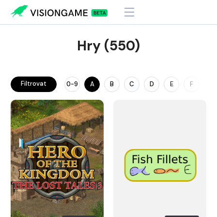
Hry (550)
Filtrovat
0-9
A
B
C
D
E
F
G