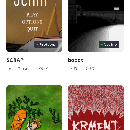
Prototyp
Vydáno
SCRAP
bobot
Petr Voráč — 2022
IRON — 2023