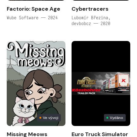
Factorio: Space Age
Cybertracers
Wube Software — 2024
Lubomír Březina,
devbobcz — 2020
Ve vývoji
Vydáno
Missing Meows
Euro Truck Simulator