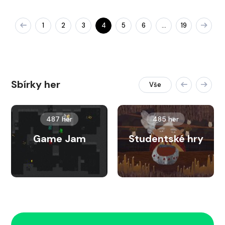
1
2
3
4
5
6
19
…
Sbírky her
Vše
487 her
485 her
Game Jam
Studentské hry