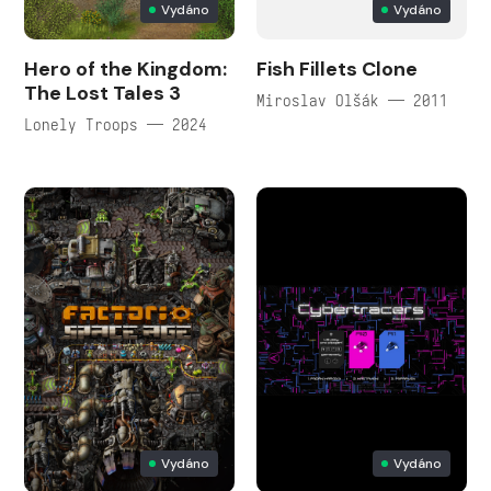
Vydáno
Vydáno
Hero of the Kingdom:
Fish Fillets Clone
The Lost Tales 3
Miroslav Olšák — 2011
Lonely Troops — 2024
Vydáno
Vydáno