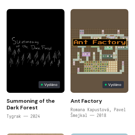
Vydáno
Vydáno
Summoning of the
Ant Factory
Dark Forest
Romana Kapustová, Pavel
Šmejkal — 2018
Tygrak — 2024