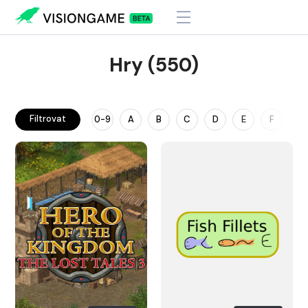
Hry (550)
Filtrovat
0-9
A
B
C
D
E
F
G