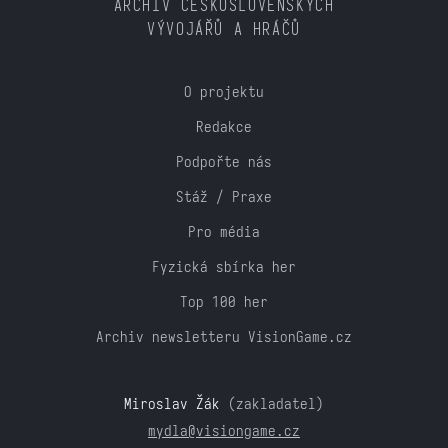
ARCHIV ČESKOSLOVENSKÝCH
VÝVOJÁŘŮ A HRÁČŮ
O projektu
Redakce
Podpořte nás
Stáž / Praxe
Pro média
Fyzická sbírka her
Top 100 her
Archiv newsletteru VisionGame.cz
Miroslav Žák
(zakladatel)
mydla@visiongame.cz