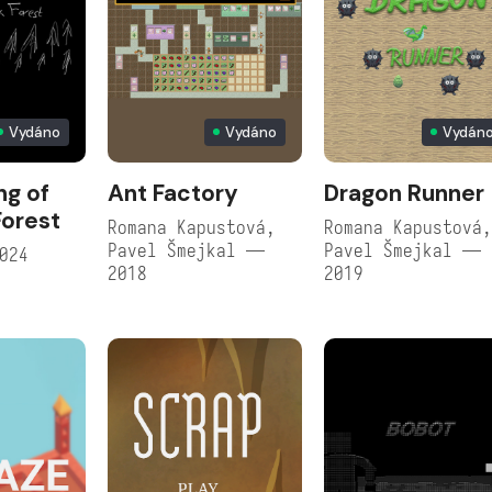
Vydáno
Vydáno
Vydán
g of
Ant Factory
Dragon Runner
Forest
Romana Kapustová,
Romana Kapustová
Pavel Šmejkal —
Pavel Šmejkal —
024
2018
2019