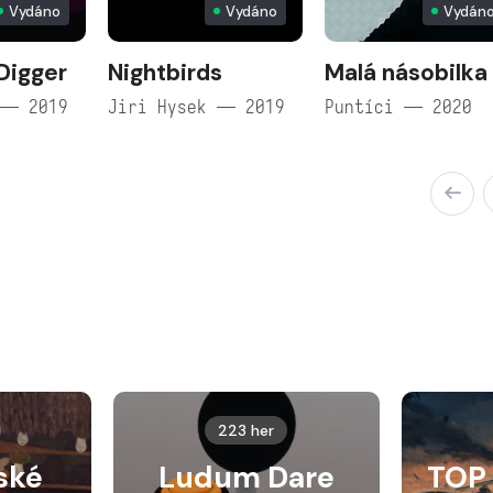
Vydáno
Vydáno
Vydán
Digger
Nightbirds
Malá násobilka
 — 2019
Jiri Hysek — 2019
Puntíci — 2020
223 her
ské
Ludum Dare
TOP 