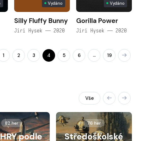
o
Vydáno
Vydáno
Silly Fluffy Bunny
Gorilla Power
Jiri Hysek — 2020
Jiri Hysek — 2020
…
1
2
3
4
5
6
19
Vše
82 her
76 her
HRY podle
Středoškolské