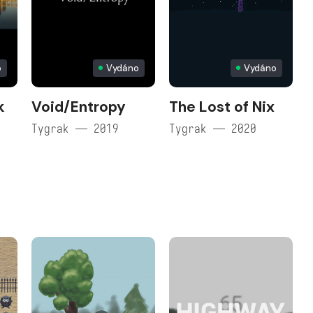
o
Vydáno
Vydáno
k
Void/Entropy
The Lost of Nix
Tygrak — 2019
Tygrak — 2020