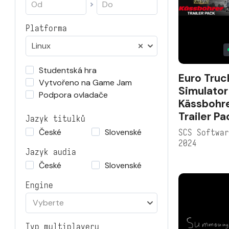
Platforma
Linux
Studentská hra
Euro Truc
Vytvořeno na Game Jam
Simulator
Podpora ovladače
Kässbohr
Trailer Pa
Jazyk titulků
České
Slovenské
SCS Softwa
2024
Jazyk audia
České
Slovenské
Engine
Vyberte
Typ multiplayeru