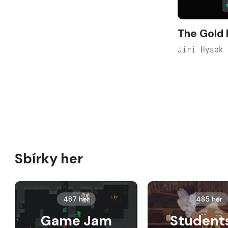
The Gold 
Jiri Hysek
Sbírky her
487 her
485 her
Game Jam
Student