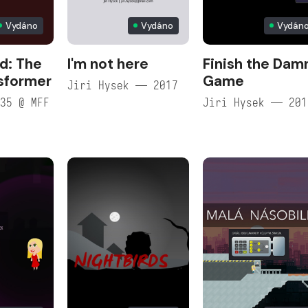
Vydáno
Vydáno
Vydán
d: The
I'm not here
Finish the Dam
nsformer
Game
Jiri Hysek — 2017
35 @ MFF
Jiri Hysek — 201