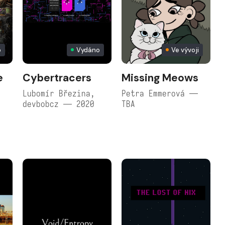
o
Vydáno
Ve vývoji
e
Cybertracers
Missing Meows
Lubomír Březina,
Petra Emmerová —
devbobcz — 2020
TBA