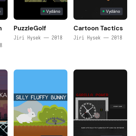
o
Vydáno
Vydáno
n
PuzzleGolf
Cartoon Tactics
Jiri Hysek — 2018
Jiri Hysek — 2018
8