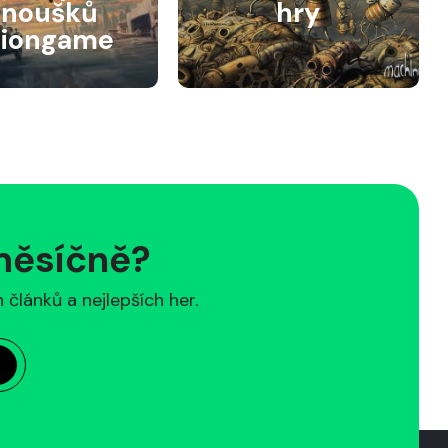
anoušků
hry
siongame
 měsíčně?
článků a nejlepších her.