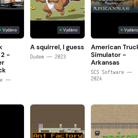
Vydáno
Vydáno
Vydán
k
A squirrel, I guess
American Truc
 2 -
Simulator -
Dudem — 2023
er
Arkansas
ck
SCS Software —
2024
re —