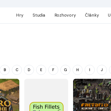
Hry
Studia
Rozhovory
Články
U
B
C
D
E
F
G
H
I
J