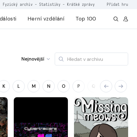
Fyzický archiv
-
Statistiky
-
Krátké zprávy
Přidat hru
dálosti
Herní vzdělání
Top 100
Nejnovější
K
L
M
N
O
P
Q
R
S