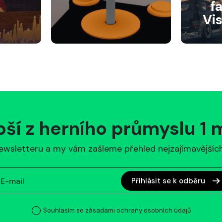
f
Vi
pší z herního průmyslu 1
ewsletteru a my vám zašleme přehled nejzajímavějších 
Přihlásit se k odběru
Souhlasím se zásadami ochrany osobních údajů