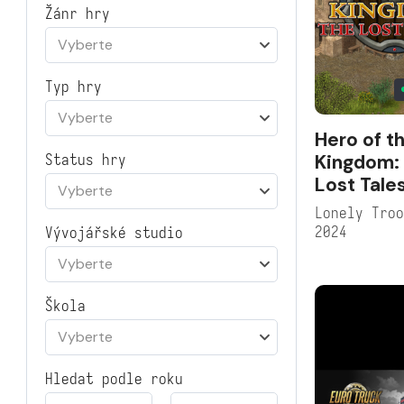
Žánr hry
Vyberte
Typ hry
Vyberte
Hero of t
Kingdom:
Status hry
Lost Tale
Vyberte
Lonely Tro
2024
Vývojářské studio
Vyberte
Škola
Vyberte
Hledat podle roku