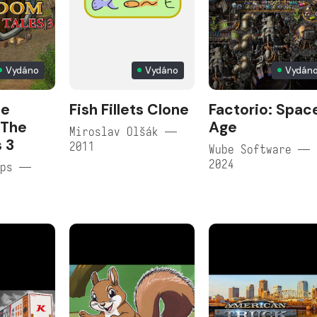
Vydáno
Vydáno
Vydán
he
Fish Fillets Clone
Factorio: Spac
 The
Age
Miroslav Olšák —
s 3
2011
Wube Software —
2024
ops —