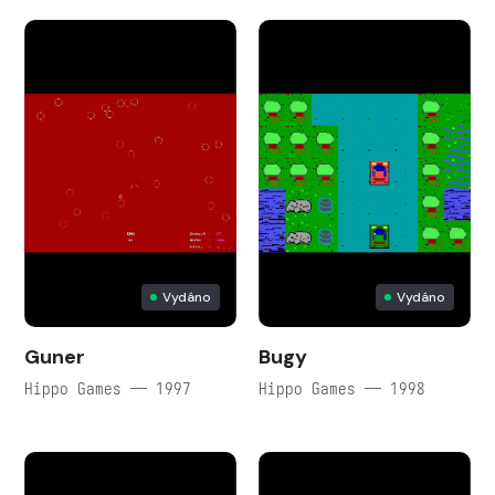
Vydáno
Vydáno
Guner
Bugy
Hippo Games — 1997
Hippo Games — 1998