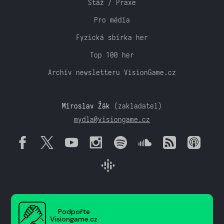
Stáž / Praxe
Pro média
Fyzická sbírka her
Top 100 her
Archiv newsletteru VisionGame.cz
Miroslav Žák
(zakladatel)
mydla@visiongame.cz
Podpořte
Visiongame.cz