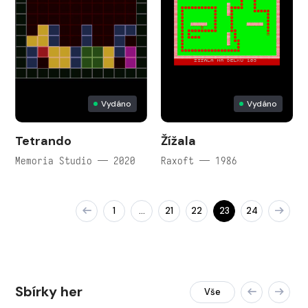
Vydáno
Vydáno
Tetrando
Žížala
Memoria Studio — 2020
Raxoft — 1986
1
21
22
23
24
…
Sbírky her
Vše