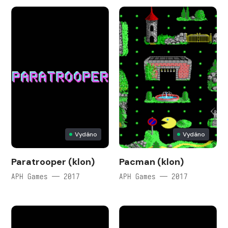
Vydáno
Vydáno
Paratrooper (klon)
Pacman (klon)
APH Games — 2017
APH Games — 2017