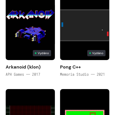
Vydáno
Vydáno
Arkanoid (klon)
Pong C++
APH Games — 2017
Memoria Studio — 2021