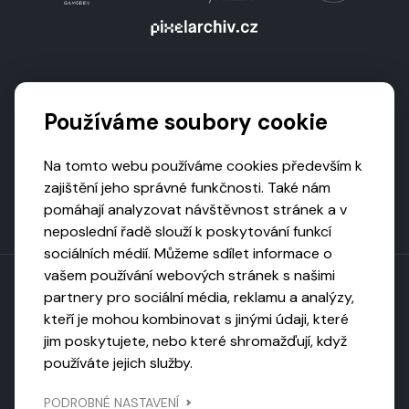
Podporují nás
Používáme soubory cookie
Na tomto webu používáme cookies především k
zajištění jeho správné funkčnosti. Také nám
pomáhají analyzovat návštěvnost stránek a v
neposlední řadě slouží k poskytování funkcí
sociálních médií. Můžeme sdílet informace o
vašem používání webových stránek s našimi
partnery pro sociální média, reklamu a analýzy,
kteří je mohou kombinovat s jinými údaji, které
Toto dílo podléhá licenci CC BY-NC-ND
jim poskytujete, nebo které shromažďují, když
Uveďte původ, neužívejte komerčně, nezpracovávejte.
používáte jejich služby.
Webarchivováno
PODROBNÉ NASTAVENÍ
Národní knihovnou ČR