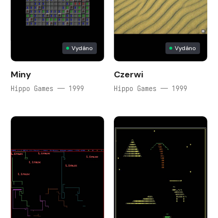
Vydáno
Vydáno
Miny
Czerwi
Hippo Games — 1999
Hippo Games — 1999