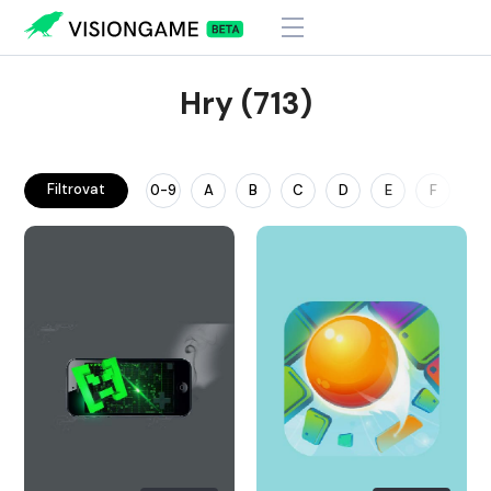
Hry (713)
Filtrovat
0-9
A
B
C
D
E
F
G