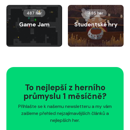
487 her
485 her
Game Jam
Studentské hry
To nejlepší z herního
průmyslu 1 měsíčně?
Přihlašte se k našemu newsletteru a my vám
zašleme přehled nejzajímavějších článků a
nejlepších her.