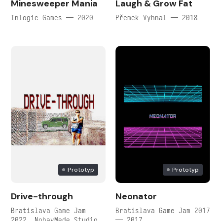
Minesweeper Mania
Laugh & Grow Fat
Inlogic Games — 2020
Přemek Vyhnal — 2018
Prototyp
Prototyp
Drive-through
Neonator
Bratislava Game Jam
Bratislava Game Jam 2017
2022, NohavMede Studio
— 2017