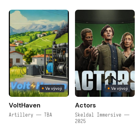
Ve vývoji
Ve vývoji
VoltHaven
Actors
Artillery — TBA
Skeldal Immersive —
2025