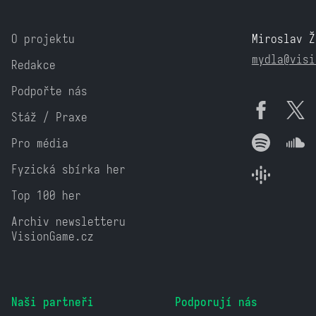
O projektu
Miroslav Ž
mydla@visi
Redakce
Podpořte nás
Stáž / Praxe
Pro média
Fyzická sbírka her
Top 100 her
Archiv newsletteru
VisionGame.cz
Naši partneři
Podporují nás