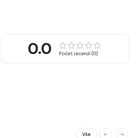
0.0
Počet recenzí (0)
Vše