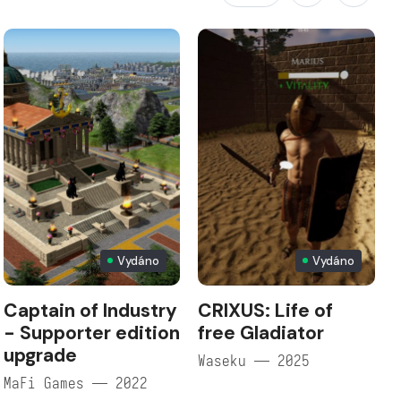
Vydáno
Vydáno
Captain of Industry
CRIXUS: Life of
- Supporter edition
free Gladiator
upgrade
Waseku — 2025
MaFi Games — 2022