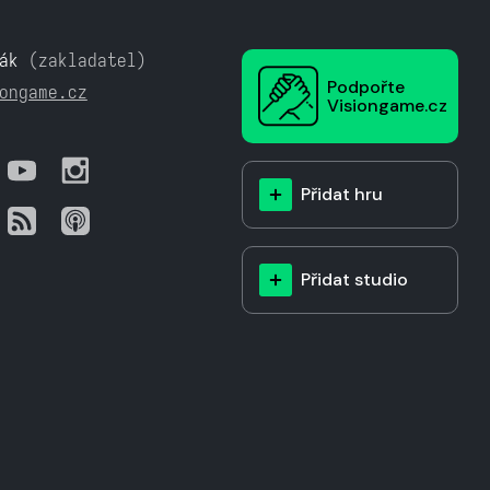
ák
(zakladatel)
Podpořte
ongame.cz
Visiongame.cz
Přidat hru
Přidat studio