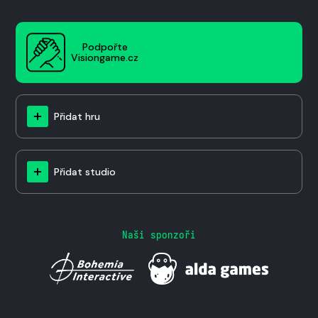
Podpořte
Visiongame.cz
Přidat hru
Přidat studio
Naši sponzoři