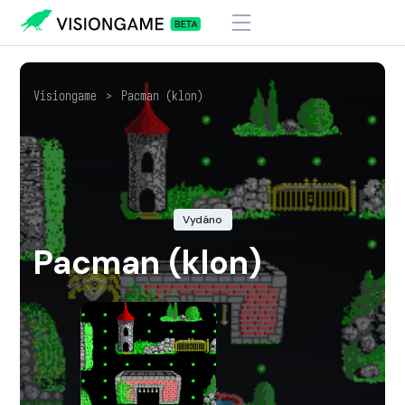
Visiongame
>
Pacman (klon)
Vydáno
Pacman (klon)