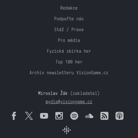
Redakce
Podpořte nás
Stáž / Praxe
Pro média
Fyzická sbírka her
Top 100 her
Archiv newsletteru VisionGame.cz
Miroslav Žák
(zakladatel)
mydla@visiongame.cz