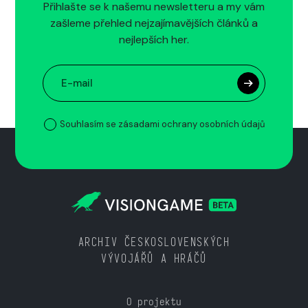
Přihlašte se k našemu newsletteru a my vám
zašleme přehled nejzajímavějších článků a
nejlepších her.
Souhlasím se zásadami ochrany osobních údajů
ARCHIV ČESKOSLOVENSKÝCH
VÝVOJÁŘŮ A HRÁČŮ
O projektu