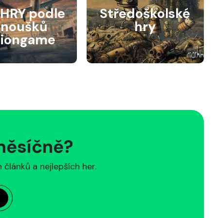
HRY podle
Středoškolské
anoušků
hry
siongame
 měsíčně?
článků a nejlepších her.