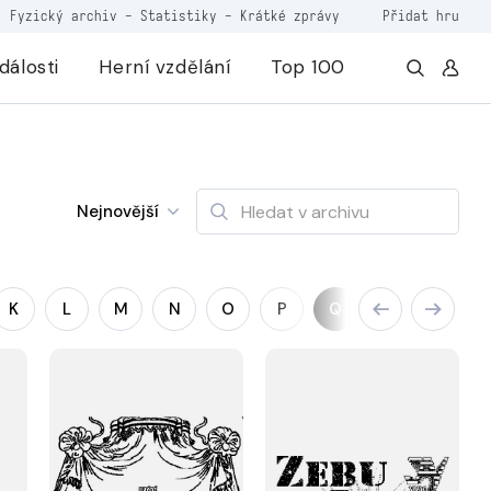
Fyzický archiv
-
Statistiky
-
Krátké zprávy
Přidat hru
dálosti
Herní vzdělání
Top 100
Nejnovější
K
L
M
N
O
P
Q
R
S