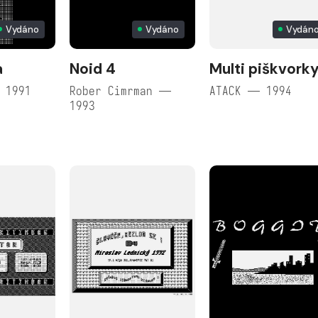
Vydáno
Vydáno
Vydán
a
Noid 4
Multi piškvork
 1991
Rober Cimrman —
ATACK — 1994
1993