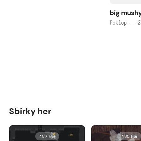
big mush
Poklop — 2
Sbírky her
487 her
485 her