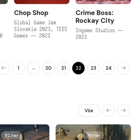
Chop Shop
Crime Boss:
Rockay City
Global Game Jam
Slovakia 2023, TEDI
Ingame Studios —
0
Games — 2023
2023
…
1
20
21
22
23
24
Vše
82 her
76 her