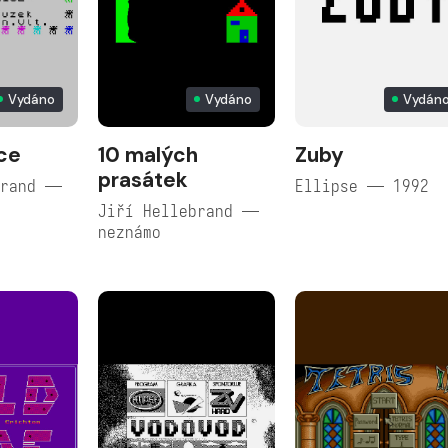
Vydáno
Vydáno
Vydán
ce
10 malých
Zuby
prasátek
brand —
Ellipse — 1992
Jiří Hellebrand —
neznámo