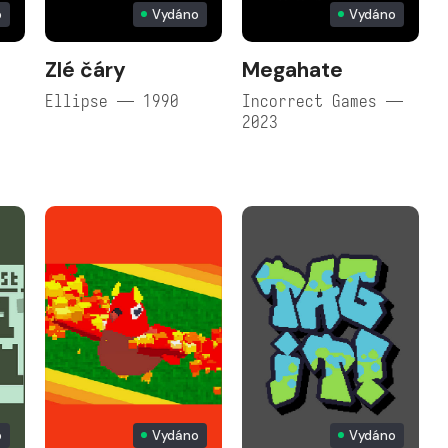
o
Vydáno
Vydáno
Zlé čáry
Megahate
Ellipse — 1990
Incorrect Games —
2023
o
Vydáno
Vydáno