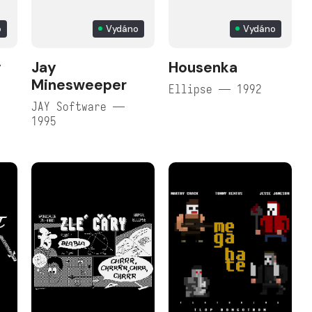
o
Vydáno
Vydáno
y
Jay
Housenka
Minesweeper
Ellipse — 1992
JAY Software —
1995