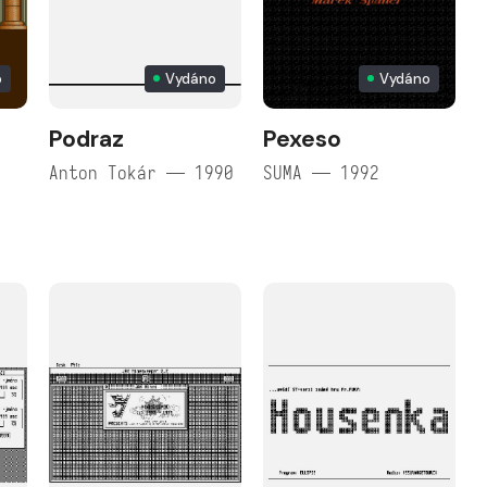
o
Vydáno
Vydáno
Podraz
Pexeso
Anton Tokár — 1990
SUMA — 1992