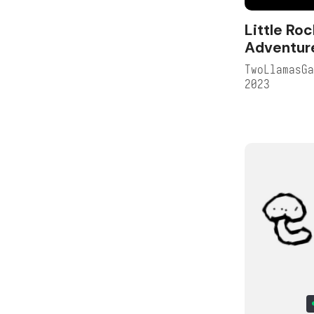
Little Ro
Adventur
TwoLlamasG
2023