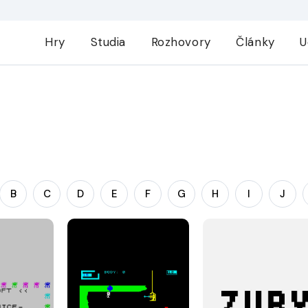
Hry
Studia
Rozhovory
Články
U
B
C
D
E
F
G
H
I
J