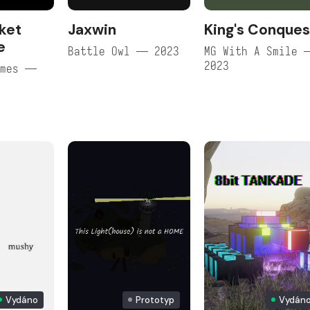
cket
Jaxwin
King's Conques
e
Battle Owl — 2023
MG With A Smile 
2023
ames —
Vydáno
Prototyp
Vydán