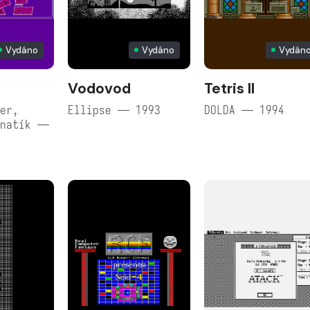
Vydáno
Vydáno
Vydán
Vodovod
Tetris II
er,
Ellipse — 1993
DOLDA — 1994
enatík —