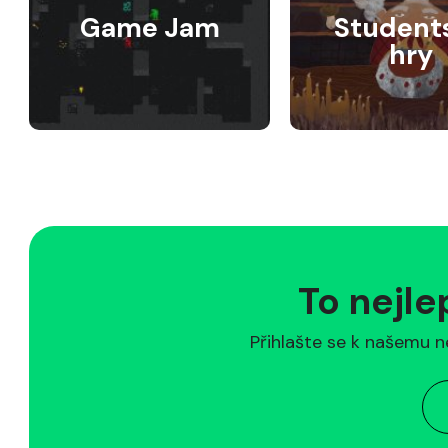
Game Jam
Student
hry
To nejle
Přihlašte se k našemu n