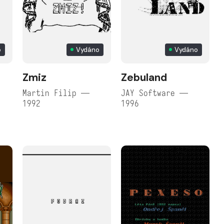
o
Vydáno
Vydáno
Zmiz
Zebuland
Martin Filip —
JAY Software —
1992
1996