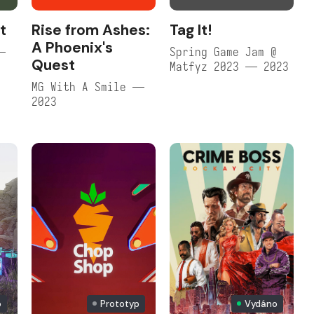
t
Rise from Ashes:
Tag It!
A Phoenix's
—
Spring Game Jam @
Quest
Matfyz 2023 — 2023
MG With A Smile —
2023
o
Prototyp
Vydáno