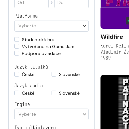
Platforma
Vyberte
Wildfire
Studentská hra
Karel Kelln
Vytvořeno na Game Jam
Vladimír Ž
Podpora ovladače
1989
Jazyk titulků
České
Slovenské
Jazyk audia
České
Slovenské
Engine
Vyberte
Typ multiplayeru