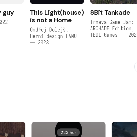
y guy
This Light(house)
8Bit Tankade
is not a Home
022
Trnava Game Jam:
ARCHADE Edition,
Ondřej Dolejš,
TEDI Games — 202
Herní design FAMU
— 2023
223 her