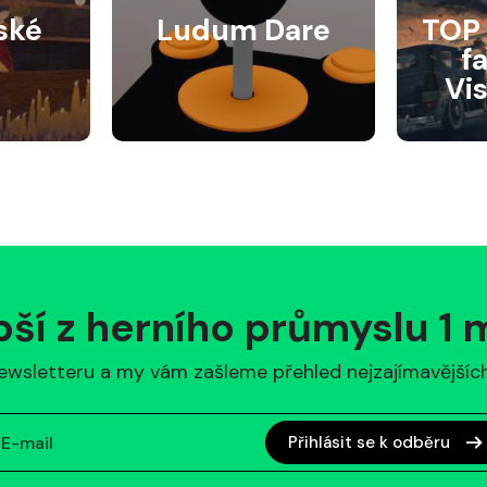
ské
Ludum Dare
TOP 
f
Vi
pší z herního průmyslu 1
ewsletteru a my vám zašleme přehled nejzajímavějších 
Přihlásit se k odběru