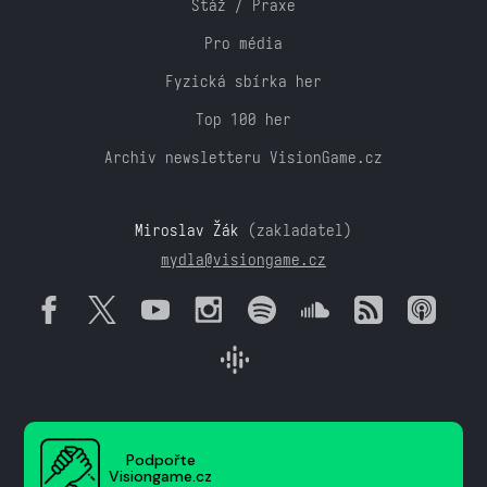
Stáž / Praxe
Pro média
Fyzická sbírka her
Top 100 her
Archiv newsletteru VisionGame.cz
Miroslav Žák
(zakladatel)
mydla@visiongame.cz
Podpořte
Visiongame.cz