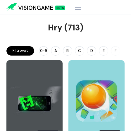
Hry (713)
Filtrovat
0-9
A
B
C
D
E
F
G