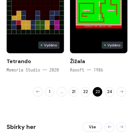
Vydáno
Vydáno
Tetrando
Žížala
Memoria Studio — 2020
Raxoft — 1986
1
21
22
23
24
…
Sbírky her
Vše