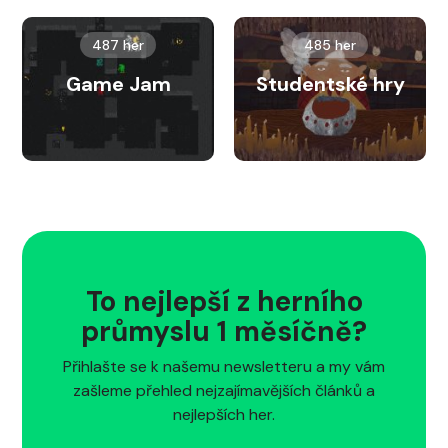
487 her
485 her
Game Jam
Studentské hry
To nejlepší z herního
průmyslu 1 měsíčně?
Přihlašte se k našemu newsletteru a my vám
zašleme přehled nejzajímavějších článků a
nejlepších her.