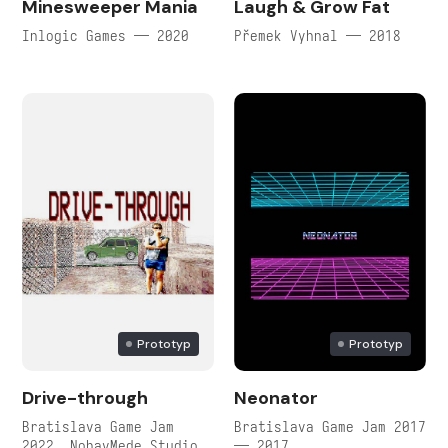
Minesweeper Mania
Laugh & Grow Fat
Inlogic Games — 2020
Přemek Vyhnal — 2018
Prototyp
Prototyp
Drive-through
Neonator
Bratislava Game Jam
Bratislava Game Jam 2017
2022, NohavMede Studio
— 2017