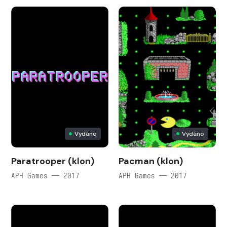
Vydáno
Vydáno
Paratrooper (klon)
Pacman (klon)
APH Games — 2017
APH Games — 2017