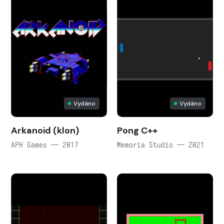
Vydáno
Vydáno
Arkanoid (klon)
Pong C++
APH Games — 2017
Memoria Studio — 2021