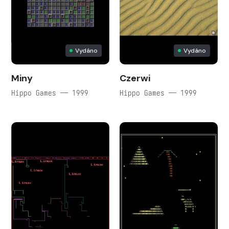
Vydáno
Vydáno
Miny
Czerwi
Hippo Games — 1999
Hippo Games — 1999