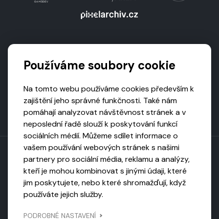
Podporují nás
Používáme soubory cookie
Na tomto webu používáme cookies především k
zajištění jeho správné funkčnosti. Také nám
pomáhají analyzovat návštěvnost stránek a v
neposlední řadě slouží k poskytování funkcí
sociálních médií. Můžeme sdílet informace o
vašem používání webových stránek s našimi
partnery pro sociální média, reklamu a analýzy,
kteří je mohou kombinovat s jinými údaji, které
Toto dílo podléhá licenci CC BY-NC-ND
jim poskytujete, nebo které shromažďují, když
Uveďte původ, neužívejte komerčně, nezpracovávejte.
používáte jejich služby.
Webarchivováno
PODROBNÉ NASTAVENÍ
Národní knihovnou ČR