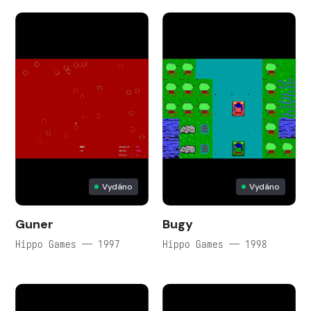
Vydáno
Vydáno
Guner
Bugy
Hippo Games — 1997
Hippo Games — 1998