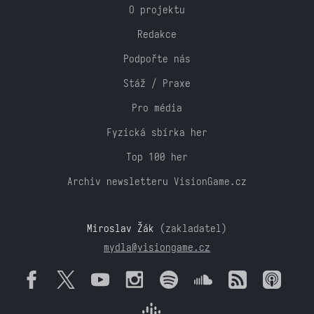
O projektu
Redakce
Podpořte nás
Stáž / Praxe
Pro média
Fyzická sbírka her
Top 100 her
Archiv newsletteru VisionGame.cz
Miroslav Žák
(zakladatel)
mydla@visiongame.cz