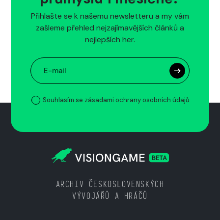
Přihlašte se k našemu newsletteru a my vám
zašleme přehled nejzajímavějších článků a
nejlepších her.
Souhlasím se zásadami ochrany osobních údajů
ARCHIV ČESKOSLOVENSKÝCH
VÝVOJÁŘŮ A HRÁČŮ