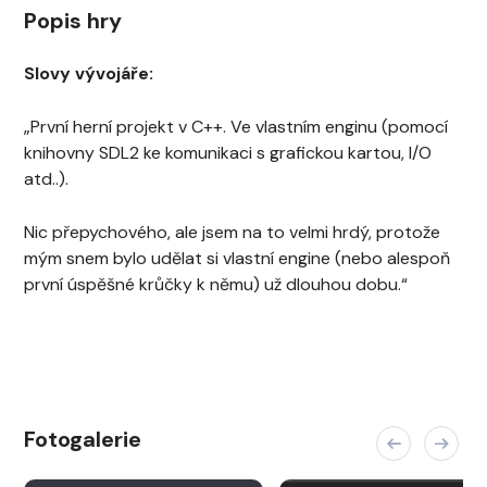
Popis hry
Slovy vývojáře:
„První herní projekt v C++. Ve vlastním enginu (pomocí
knihovny SDL2 ke komunikaci s grafickou kartou, I/O
atd..).
Nic přepychového, ale jsem na to velmi hrdý, protože
mým snem bylo udělat si vlastní engine (nebo alespoň
první úspěšné krůčky k němu) už dlouhou dobu.“
Fotogalerie