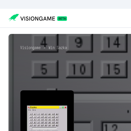
Visiongame
>
Win Sazka