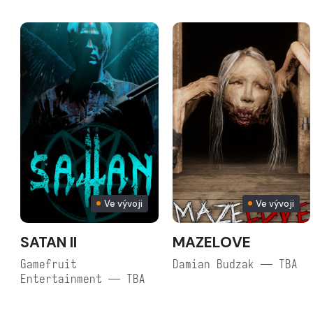
Ve vývoji
Ve vývoji
SATAN II
MAZELOVE
Gamefruit
Damian Budzak — TBA
Entertainment — TBA