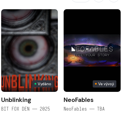
Vydáno
Ve vývoji
Unblinking
NeoFables
BIT FOX DEN — 2025
NeoFables — TBA