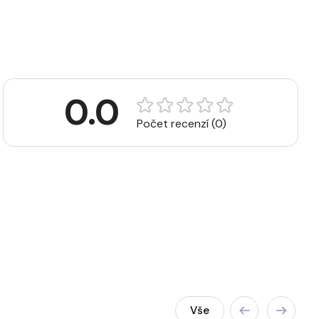
0.0
Počet recenzí (0)
Vše