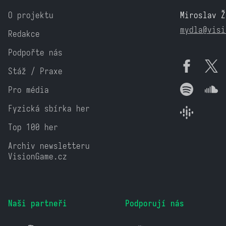
O projektu
Miroslav Ž
mydla@visi
Redakce
Podpořte nás
Stáž / Praxe
Pro média
Fyzická sbírka her
Top 100 her
Archiv newsletteru
VisionGame.cz
Naši partneři
Podporují nás