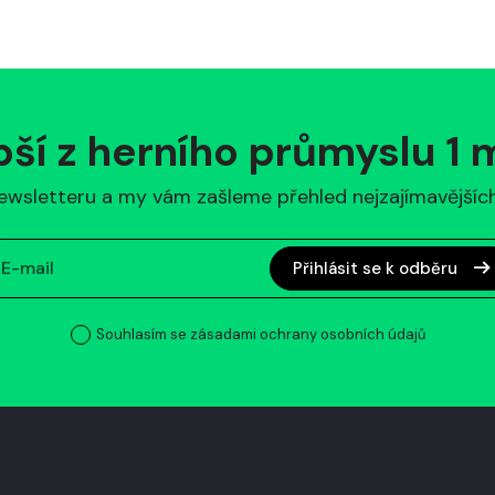
pší z herního průmyslu 1
ewsletteru a my vám zašleme přehled nejzajímavějších 
Přihlásit se k odběru
Souhlasím se zásadami ochrany osobních údajů