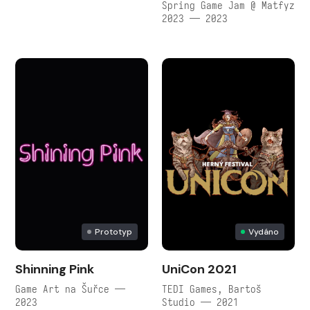
Spring Game Jam @ Matfyz
2023 — 2023
Prototyp
Vydáno
Shinning Pink
UniCon 2021
Game Art na Šuřce —
TEDI Games, Bartoš
2023
Studio — 2021