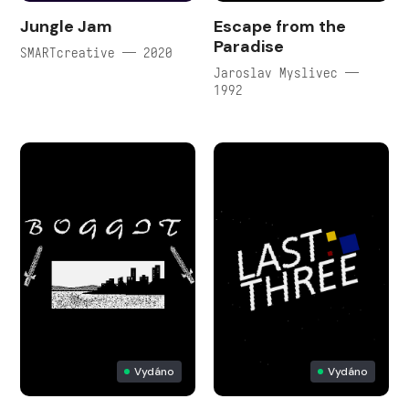
Jungle Jam
Escape from the
Paradise
SMARTcreative — 2020
Jaroslav Myslivec —
1992
Vydáno
Vydáno