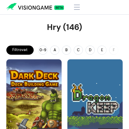
Hry (146)
Filtrovat
0-9
A
B
C
D
E
F
G