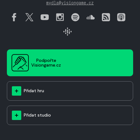
mydla@visiongame.cz
Podpořte
Visiongame.cz
Přidat hru
Přidat studio