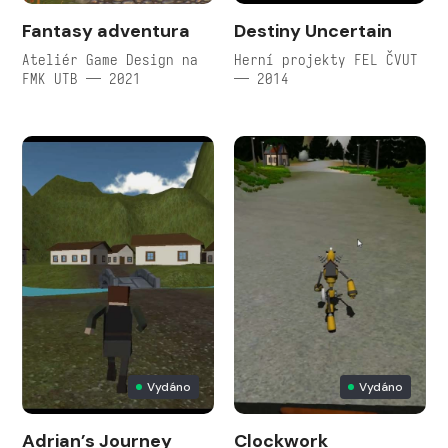
Fantasy adventura
Destiny Uncertain
Ateliér Game Design na
Herní projekty FEL ČVUT
FMK UTB — 2021
— 2014
Vydáno
Vydáno
Adrian’s Journey
Clockwork