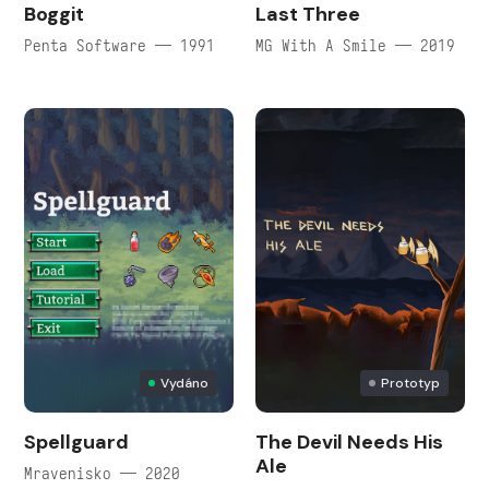
Boggit
Last Three
Penta Software — 1991
MG With A Smile — 2019
Vydáno
Prototyp
Spellguard
The Devil Needs His
Ale
Mravenisko — 2020