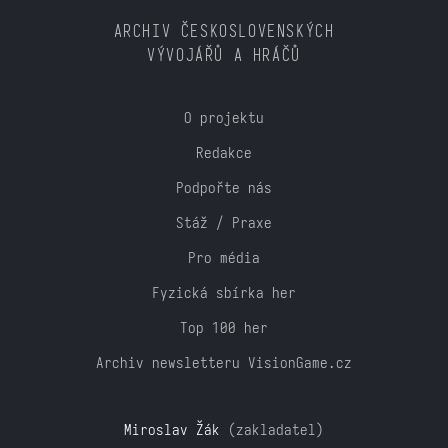
ARCHIV ČESKOSLOVENSKÝCH
VÝVOJÁŘŮ A HRÁČŮ
O projektu
Redakce
Podpořte nás
Stáž / Praxe
Pro média
Fyzická sbírka her
Top 100 her
Archiv newsletteru VisionGame.cz
Miroslav Žák
(zakladatel)