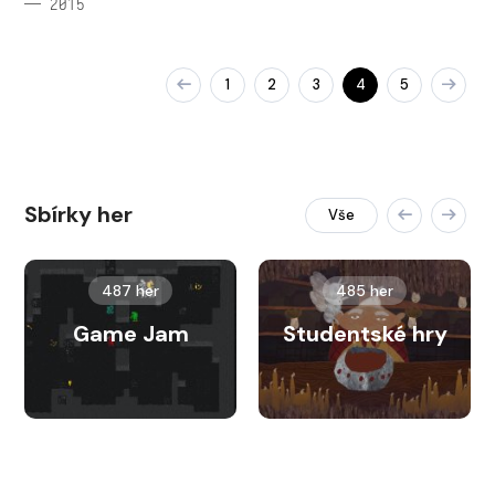
— 2015
1
2
3
4
5
Sbírky her
Vše
487 her
485 her
Game Jam
Studentské hry