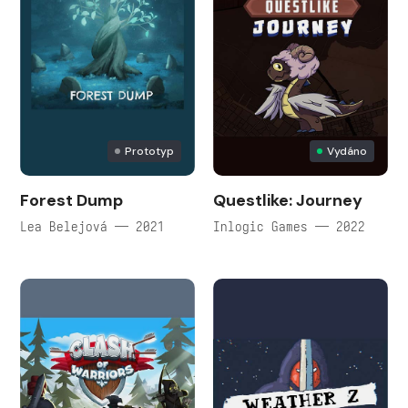
Prototyp
Vydáno
Forest Dump
Questlike: Journey
Lea Belejová — 2021
Inlogic Games — 2022