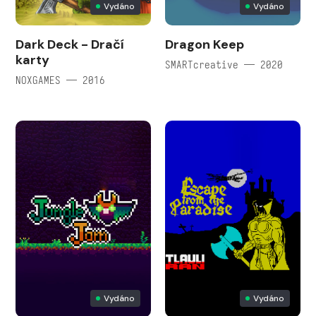
Vydáno
Vydáno
Dark Deck - Dračí
Dragon Keep
karty
SMARTcreative — 2020
NOXGAMES — 2016
Vydáno
Vydáno