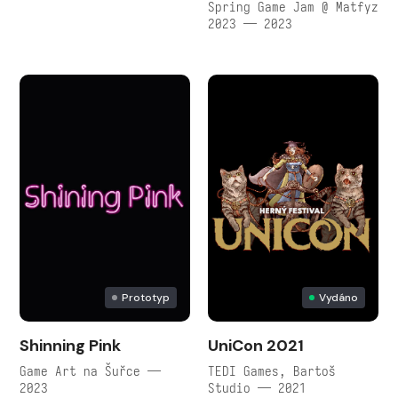
Spring Game Jam @ Matfyz
2023 — 2023
Prototyp
Vydáno
Shinning Pink
UniCon 2021
Game Art na Šuřce —
TEDI Games, Bartoš
2023
Studio — 2021