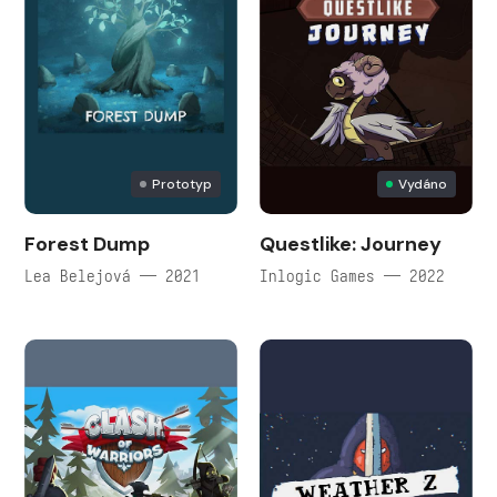
Prototyp
Vydáno
Forest Dump
Questlike: Journey
Lea Belejová — 2021
Inlogic Games — 2022