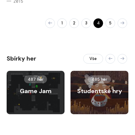
— 2015
1
2
3
4
5
Sbírky her
Vše
487 her
485 her
Game Jam
Studentské hry