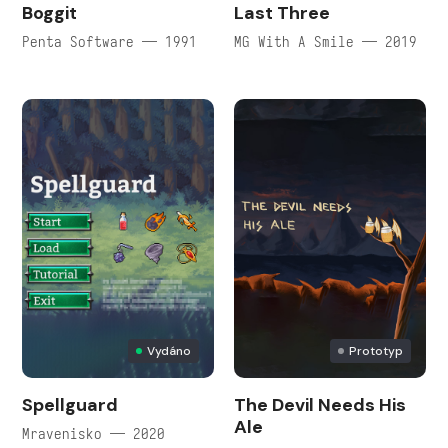
Boggit
Last Three
Penta Software — 1991
MG With A Smile — 2019
Vydáno
Prototyp
Spellguard
The Devil Needs His
Ale
Mravenisko — 2020