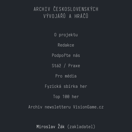
ARCHIV ČESKOSLOVENSKÝCH
VÝVOJÁŘŮ A HRÁČŮ
O projektu
Redakce
Podpořte nás
Stáž / Praxe
Pro média
Fyzická sbírka her
Top 100 her
Archiv newsletteru VisionGame.cz
Miroslav Žák
(zakladatel)