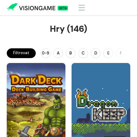
Hry (146)
Filtrovat
0-9
A
B
C
D
E
F
G