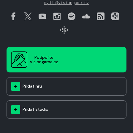
mydla@visiongame.cz
Podpořte
Visiongame.cz
Přidat hru
Přidat studio