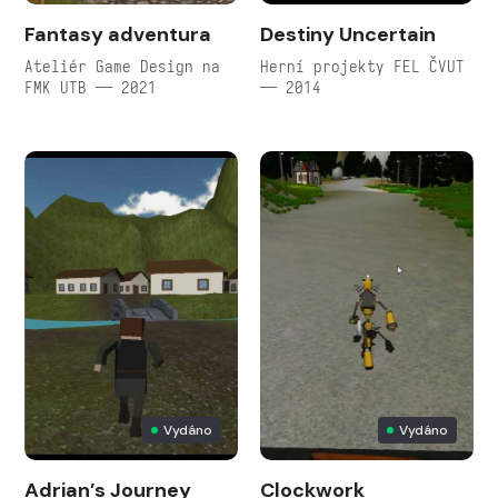
Fantasy adventura
Destiny Uncertain
Ateliér Game Design na
Herní projekty FEL ČVUT
FMK UTB — 2021
— 2014
Vydáno
Vydáno
Adrian’s Journey
Clockwork