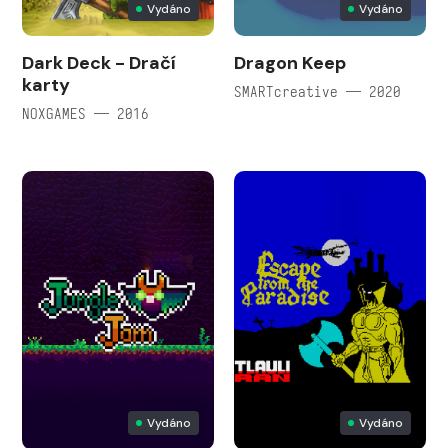
Vydáno
Vydáno
Dark Deck - Dračí
Dragon Keep
karty
SMARTcreative — 2020
NOXGAMES — 2016
Vydáno
Vydáno