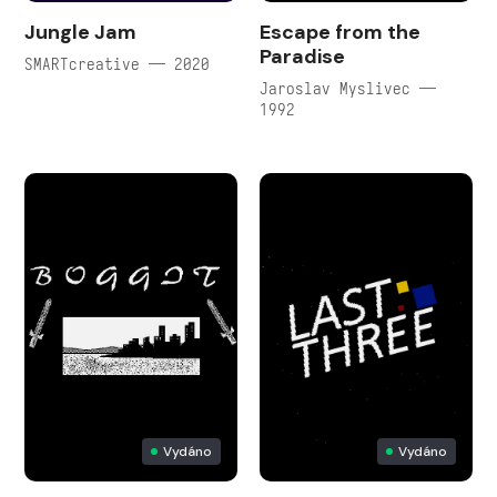
Jungle Jam
Escape from the
Paradise
SMARTcreative — 2020
Jaroslav Myslivec —
1992
Vydáno
Vydáno