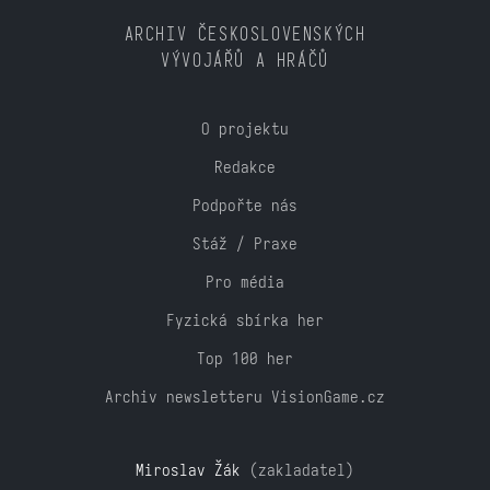
ARCHIV ČESKOSLOVENSKÝCH
VÝVOJÁŘŮ A HRÁČŮ
O projektu
Redakce
Podpořte nás
Stáž / Praxe
Pro média
Fyzická sbírka her
Top 100 her
Archiv newsletteru VisionGame.cz
Miroslav Žák
(zakladatel)