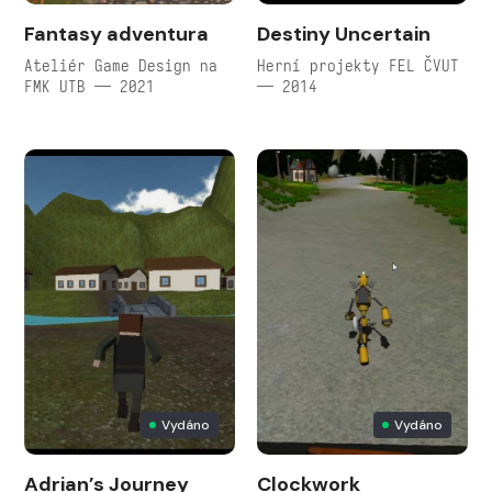
Fantasy adventura
Destiny Uncertain
Ateliér Game Design na
Herní projekty FEL ČVUT
FMK UTB — 2021
— 2014
Vydáno
Vydáno
Adrian’s Journey
Clockwork