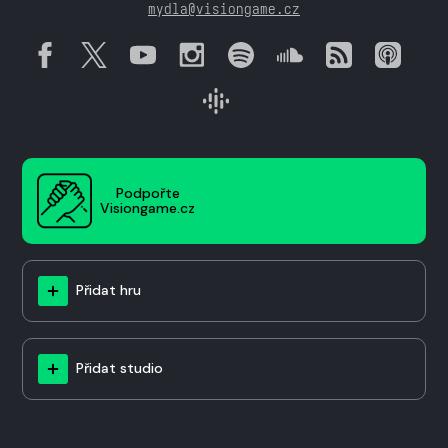
mydla@visiongame.cz
Podpořte
Visiongame.cz
Přidat hru
Přidat studio