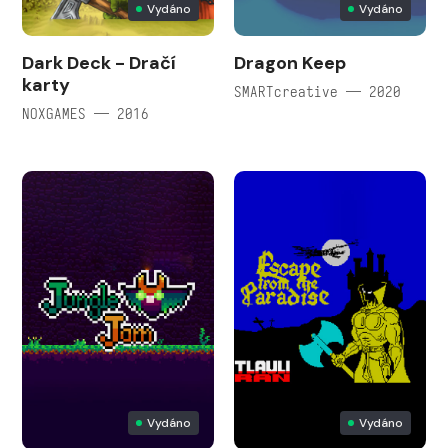
Vydáno
Vydáno
Dark Deck - Dračí
Dragon Keep
karty
SMARTcreative — 2020
NOXGAMES — 2016
Vydáno
Vydáno