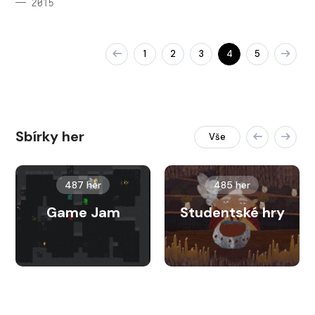
— 2015
1
2
3
4
5
Sbírky her
Vše
487 her
485 her
Game Jam
Studentské hry