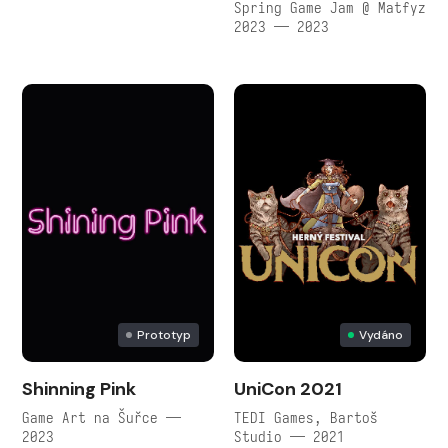
Spring Game Jam @ Matfyz
2023 — 2023
Prototyp
Vydáno
Shinning Pink
UniCon 2021
Game Art na Šuřce —
TEDI Games, Bartoš
2023
Studio — 2021