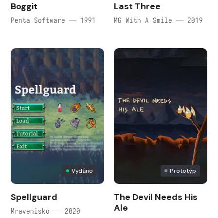
Boggit
Last Three
Penta Software — 1991
MG With A Smile — 2019
Vydáno
Prototyp
Spellguard
The Devil Needs His
Ale
Mravenisko — 2020