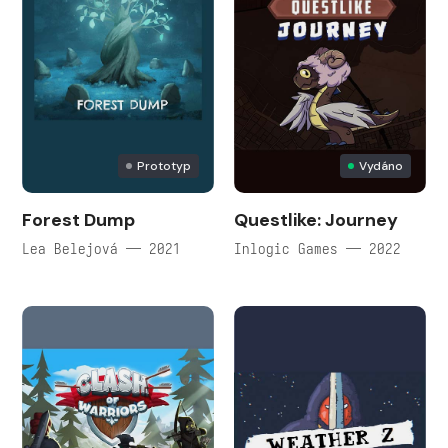
Prototyp
Vydáno
Forest Dump
Questlike: Journey
Lea Belejová — 2021
Inlogic Games — 2022