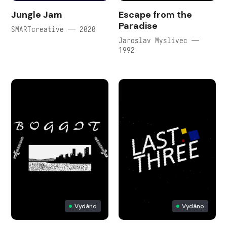
Jungle Jam
Escape from the
Paradise
SMARTcreative — 2020
Jaroslav Myslivec —
1992
Vydáno
Vydáno