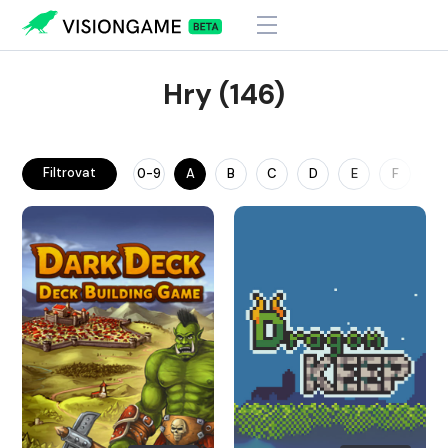
Hry (146)
Filtrovat
0-9
A
B
C
D
E
F
G