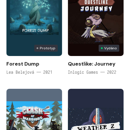
Prototyp
Vydáno
Forest Dump
Questlike: Journey
Lea Belejová — 2021
Inlogic Games — 2022