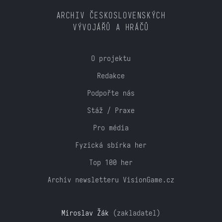
ARCHIV ČESKOSLOVENSKÝCH
VÝVOJÁŘŮ A HRÁČŮ
O projektu
Redakce
Podpořte nás
Stáž / Praxe
Pro média
Fyzická sbírka her
Top 100 her
Archiv newsletteru VisionGame.cz
Miroslav Žák
(zakladatel)