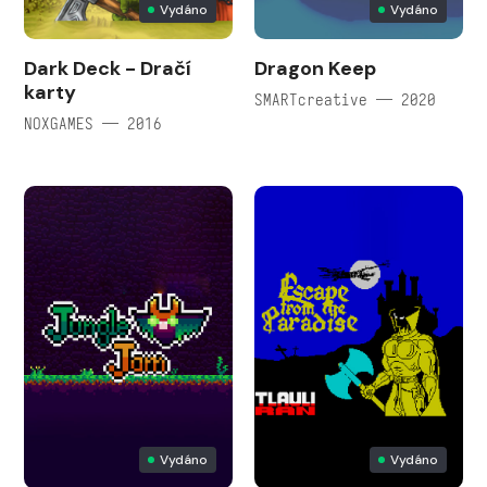
Vydáno
Vydáno
Dark Deck - Dračí
Dragon Keep
karty
SMARTcreative — 2020
NOXGAMES — 2016
Vydáno
Vydáno