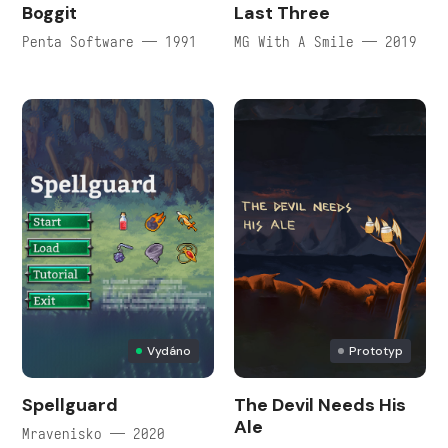
Boggit
Last Three
Penta Software — 1991
MG With A Smile — 2019
Vydáno
Prototyp
Spellguard
The Devil Needs His
Ale
Mravenisko — 2020