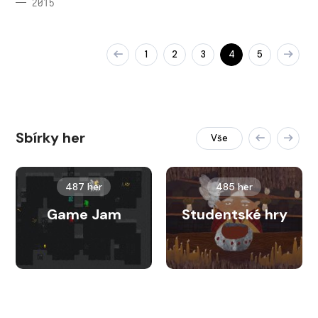
— 2015
1
2
3
4
5
Sbírky her
Vše
487 her
485 her
Game Jam
Studentské hry