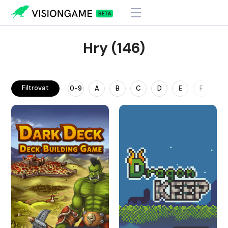
Hry (146)
Filtrovat
0-9
A
B
C
D
E
F
G