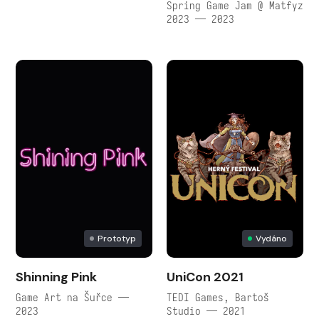
Spring Game Jam @ Matfyz
2023 — 2023
Prototyp
Vydáno
Shinning Pink
UniCon 2021
Game Art na Šuřce —
TEDI Games, Bartoš
2023
Studio — 2021