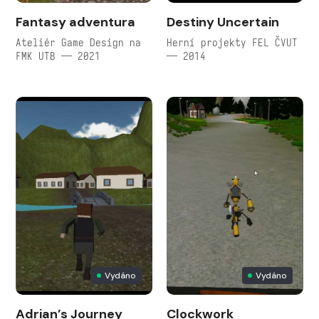
Fantasy adventura
Destiny Uncertain
Ateliér Game Design na
Herní projekty FEL ČVUT
FMK UTB — 2021
— 2014
Vydáno
Vydáno
Adrian’s Journey
Clockwork