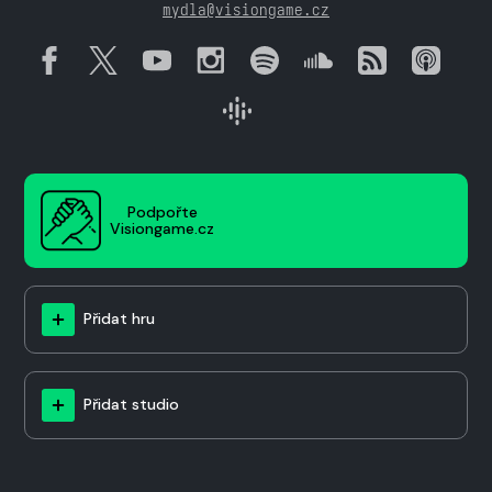
mydla@visiongame.cz
Podpořte
Visiongame.cz
Přidat hru
Přidat studio