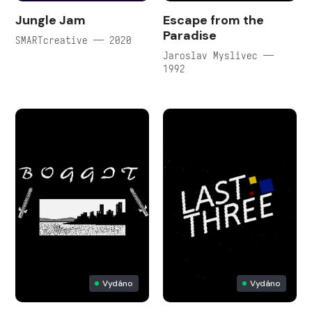
Jungle Jam
Escape from the
Paradise
SMARTcreative — 2020
Jaroslav Myslivec —
1992
Vydáno
Vydáno