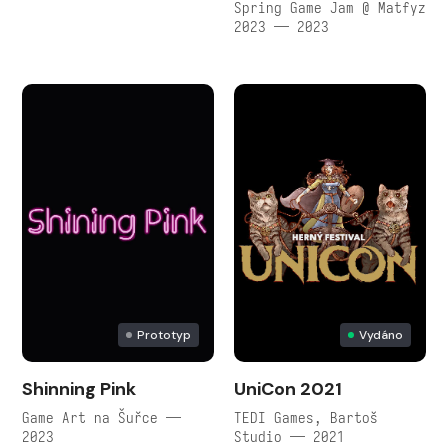
Spring Game Jam @ Matfyz
2023 — 2023
Prototyp
Vydáno
Shinning Pink
UniCon 2021
Game Art na Šuřce —
TEDI Games, Bartoš
2023
Studio — 2021