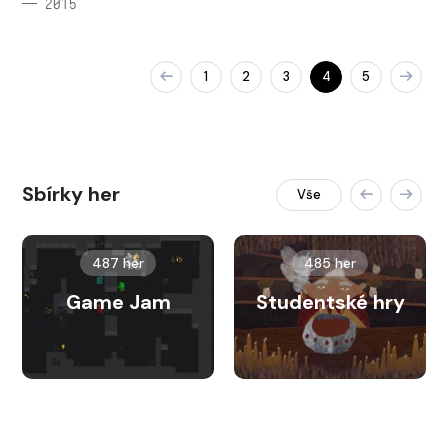
— 2015
1
2
3
4
5
Sbírky her
Vše
487 her
485 her
Game Jam
Studentské hry