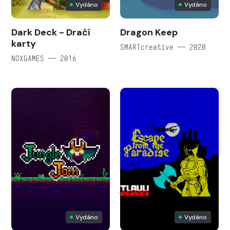
Vydáno
Vydáno
Dark Deck - Dračí
Dragon Keep
karty
SMARTcreative — 2020
NOXGAMES — 2016
Vydáno
Vydáno