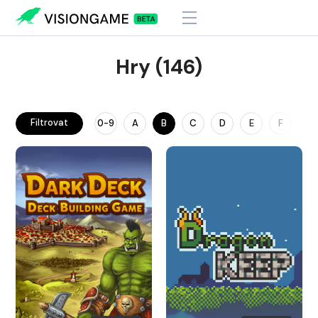
Hry (146)
Filtrovat
0-9
A
B
C
D
E
F
G