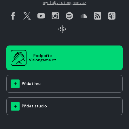
mydla@visiongame.cz
Podpořte
Visiongame.cz
Přidat hru
Přidat studio