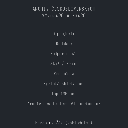
ARCHIV ČESKOSLOVENSKÝCH
VÝVOJÁŘŮ A HRÁČŮ
O projektu
Redakce
Podpořte nás
Stáž / Praxe
Pro média
Fyzická sbírka her
Top 100 her
Archiv newsletteru VisionGame.cz
Miroslav Žák
(zakladatel)