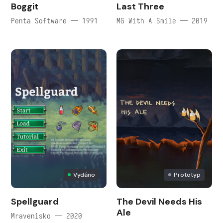
Boggit
Last Three
Penta Software — 1991
MG With A Smile — 2019
Vydáno
Prototyp
Spellguard
The Devil Needs His
Ale
Mravenisko — 2020