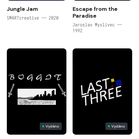
Jungle Jam
Escape from the
Paradise
SMARTcreative — 2020
Jaroslav Myslivec —
1992
Vydáno
Vydáno