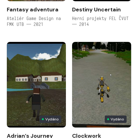
Fantasy adventura
Destiny Uncertain
Ateliér Game Design na
Herní projekty FEL ČVUT
FMK UTB — 2021
— 2014
Vydáno
Vydáno
Adrian’s Journey
Clockwork