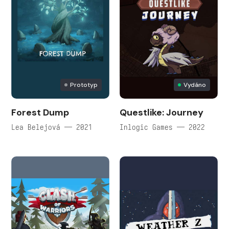
Prototyp
Vydáno
Forest Dump
Questlike: Journey
Lea Belejová — 2021
Inlogic Games — 2022