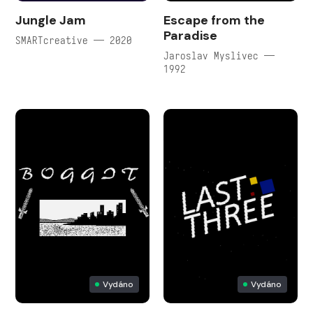
Jungle Jam
Escape from the
Paradise
SMARTcreative — 2020
Jaroslav Myslivec —
1992
Vydáno
Vydáno