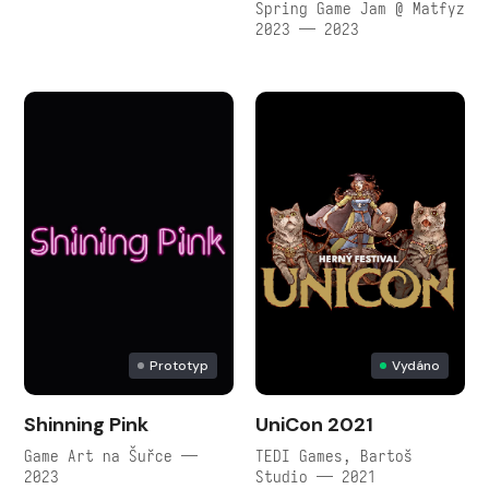
Spring Game Jam @ Matfyz
2023 — 2023
Prototyp
Vydáno
Shinning Pink
UniCon 2021
Game Art na Šuřce —
TEDI Games, Bartoš
2023
Studio — 2021