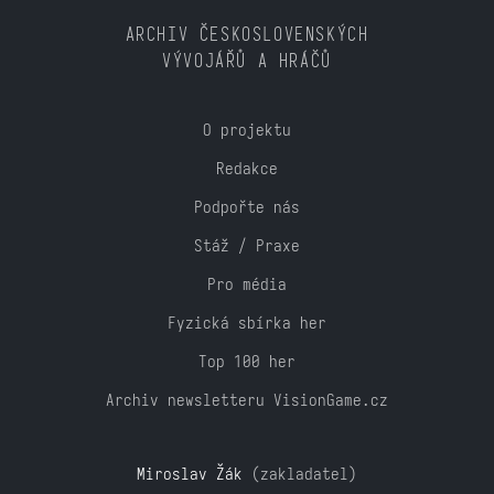
ARCHIV ČESKOSLOVENSKÝCH
VÝVOJÁŘŮ A HRÁČŮ
O projektu
Redakce
Podpořte nás
Stáž / Praxe
Pro média
Fyzická sbírka her
Top 100 her
Archiv newsletteru VisionGame.cz
Miroslav Žák
(zakladatel)