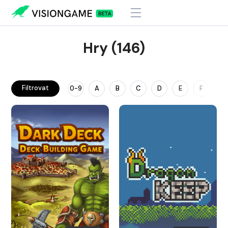
Hry (146)
Filtrovat
0-9
A
B
C
D
E
F
G