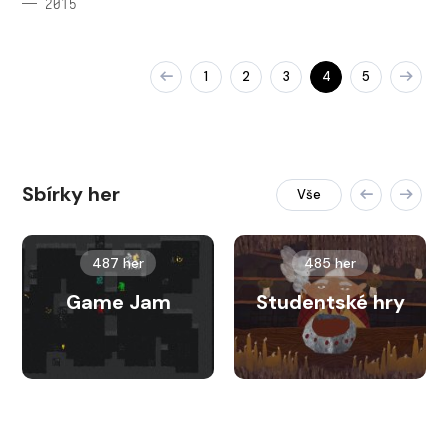
— 2015
1
2
3
4
5
Sbírky her
Vše
487 her
485 her
Game Jam
Studentské hry