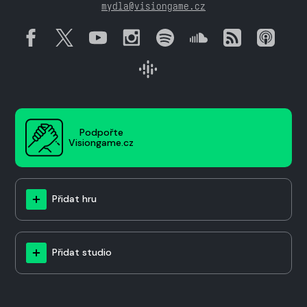
mydla@visiongame.cz
Podpořte
Visiongame.cz
Přidat hru
Přidat studio