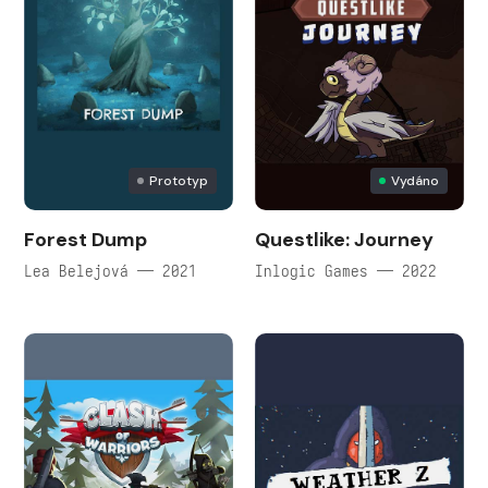
Prototyp
Vydáno
Forest Dump
Questlike: Journey
Lea Belejová — 2021
Inlogic Games — 2022