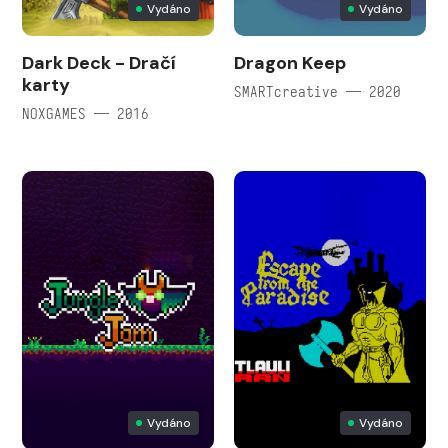
Vydáno
Vydáno
Dark Deck - Dračí
Dragon Keep
karty
SMARTcreative — 2020
NOXGAMES — 2016
Vydáno
Vydáno