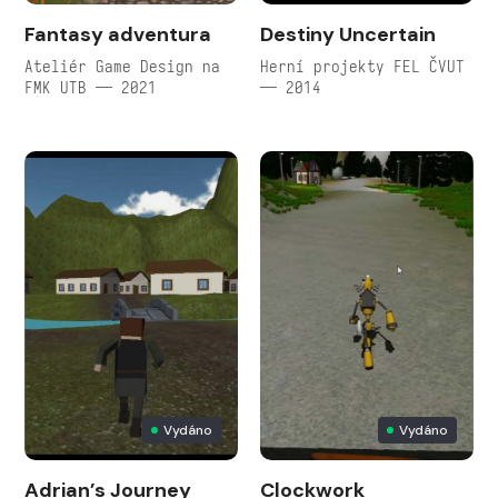
Fantasy adventura
Destiny Uncertain
Ateliér Game Design na
Herní projekty FEL ČVUT
FMK UTB — 2021
— 2014
Vydáno
Vydáno
Adrian’s Journey
Clockwork