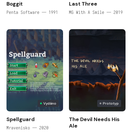
Boggit
Last Three
Penta Software — 1991
MG With A Smile — 2019
Vydáno
Prototyp
Spellguard
The Devil Needs His
Ale
Mravenisko — 2020