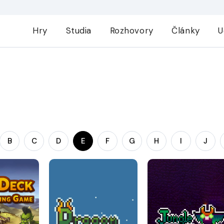
Hry
Studia
Rozhovory
Články
U
B
C
D
E
F
G
H
I
J