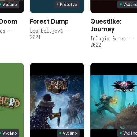
Vydáno
Prototyp
Vydán
f Doom
Forest Dump
Questlike:
Journey
mes —
Lea Belejová —
2021
Inlogic Games —
2022
Vydáno
Vydáno
Vydán