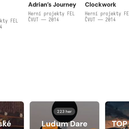
Adrian’s Journey
Clockwork
Herní projekty FEL
Herní projekty F
ČVUT — 2014
ČVUT — 2014
kty FEL
4
223 her
ské
Ludum Dare
TOP 