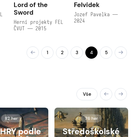
Lord of the
Felvidek
Sword
EL
Jozef Pavelka —
2024
Herní projekty FEL
ČVUT — 2015
1
2
3
4
5
Vše
82 her
76 her
HRY podle
Středoškolské