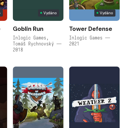
o
Vydáno
Vydáno
e
Goblin Run
Tower Defense
Inlogic Games,
Inlogic Games —
Tomáš Rychnovský —
2021
2018