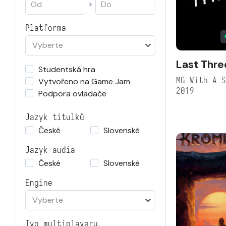
Platforma
Vyberte
Last Thre
Studentská hra
MG With A 
Vytvořeno na Game Jam
2019
Podpora ovladače
Jazyk titulků
České
Slovenské
Jazyk audia
České
Slovenské
Engine
Vyberte
Typ multiplayeru