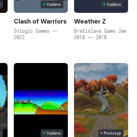
o
Vydáno
Vydáno
Clash of Warriors
Weather Z
Inlogic Games —
Bratislava Game Jam
2022
2018 — 2018
o
Vydáno
Prototyp