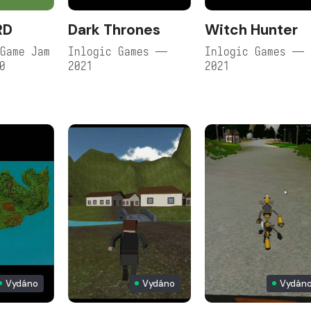
RD
Dark Thrones
Witch Hunter
Game Jam
Inlogic Games —
Inlogic Games —
0
2021
2021
Vydáno
Vydáno
Vydán