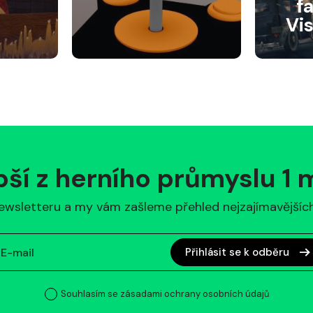
f
Vi
pší z herního průmyslu 1
ewsletteru a my vám zašleme přehled nejzajímavějších 
Přihlásit se k odběru
Souhlasím se zásadami ochrany osobních údajů