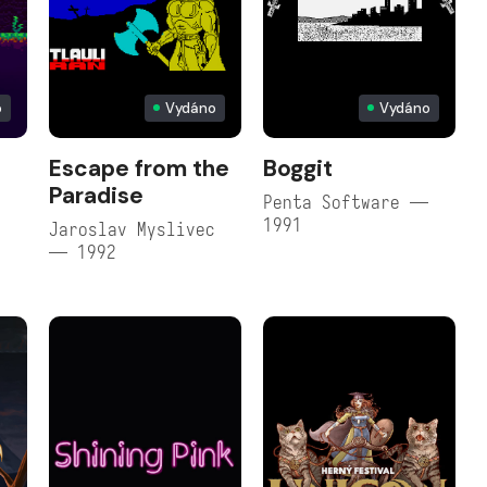
o
Vydáno
Vydáno
Escape from the
Boggit
Paradise
Penta Software —
1991
Jaroslav Myslivec
— 1992