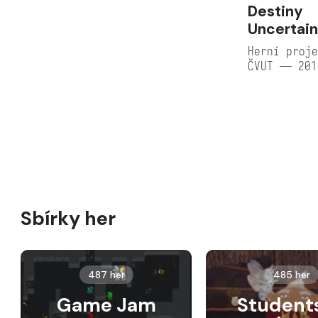
Destiny
Uncertain
Herní proje
ČVUT — 201
Sbírky her
487 her
485 her
Game Jam
Student