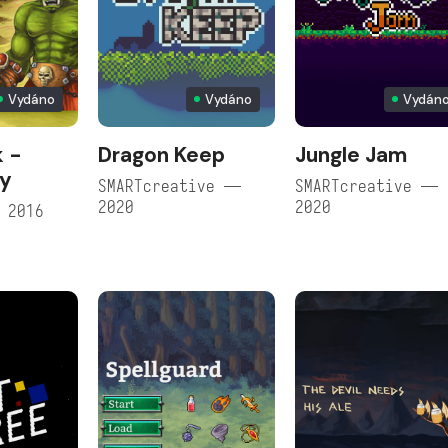
Vydáno
Vydáno
Vydán
 -
Dragon Keep
Jungle Jam
ty
SMARTcreative —
SMARTcreative —
2020
2020
 2016