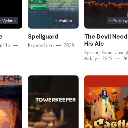
Vydáno
Vydáno
Prototy
e
Spellguard
The Devil Need
His Ale
Smile —
Mravenisko — 2020
Spring Game Jam 
Matfyz 2023 — 20