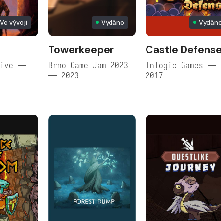
Ve vývoji
Vydáno
Vydán
Towerkeeper
Castle Defens
tive —
Brno Game Jam 2023
Inlogic Games —
— 2023
2017