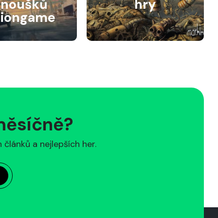
anoušků
hry
siongame
 měsíčně?
článků a nejlepších her.