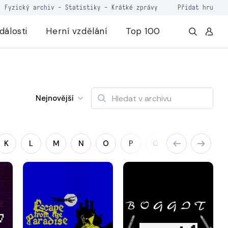
Fyzický archiv
-
Statistiky
-
Krátké zprávy
Přidat hru
dálosti
Herní vzdělání
Top 100
Nejnovější
K
L
M
N
O
P
Q
R
S