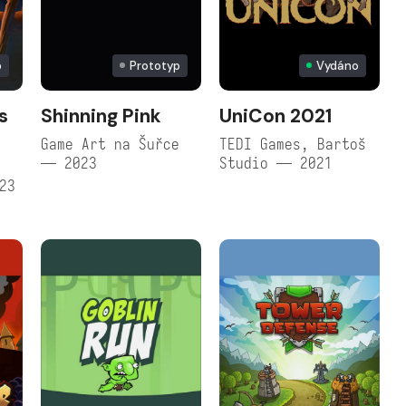
p
Prototyp
Vydáno
s
Shinning Pink
UniCon 2021
Game Art na Šuřce
TEDI Games, Bartoš
— 2023
Studio — 2021
@
23