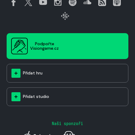
Podpořte
Visiongame.cz
Přidat hru
Přidat studio
Naši sponzoři