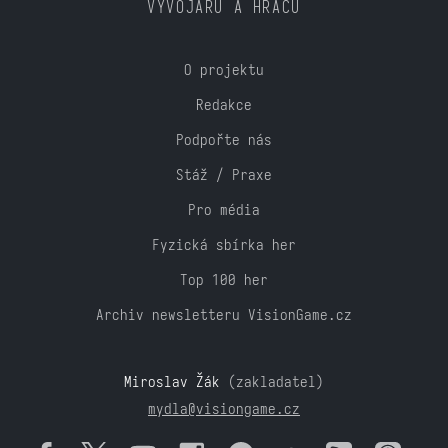
VÝVOJÁŘŮ A HRÁČŮ
O projektu
Redakce
Podpořte nás
Stáž / Praxe
Pro média
Fyzická sbírka her
Top 100 her
Archiv newsletteru VisionGame.cz
Miroslav Žák
(zakladatel)
mydla@visiongame.cz