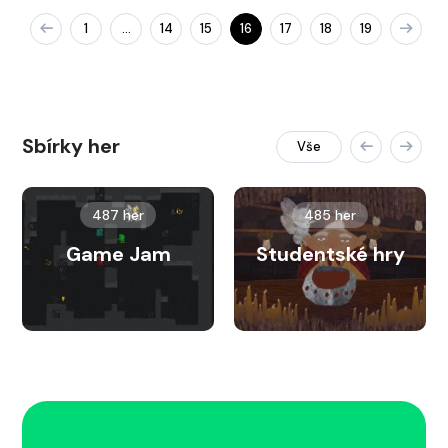
1
14
15
16
17
18
19
…
Sbírky her
Vše
487 her
485 her
Game Jam
Studentské hry