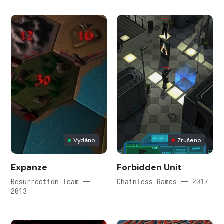
Vydáno
Zrušeno
Expanze
Forbidden Unit
Resurrection Team —
Chainless Games — 2017
2013