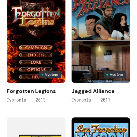
Vydáno
Vydáno
Forgotten Legions
Jagged Alliance
Cypronia — 2013
Cypronia — 2011