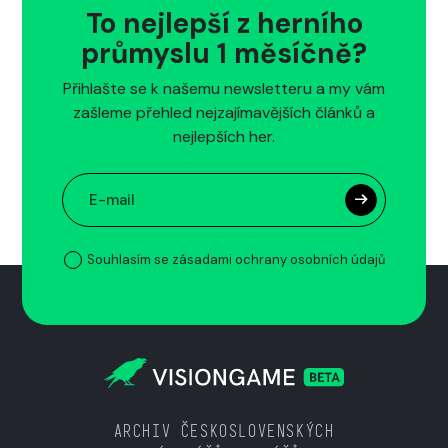
To nejlepší z herního
průmyslu 1 měsíčně?
Přihlašte se k našemu newsletteru a my vám
zašleme přehled nejzajímavějších článků a
nejlepších her.
Souhlasím se zásadami ochrany osobních údajů
ARCHIV ČESKOSLOVENSKÝCH