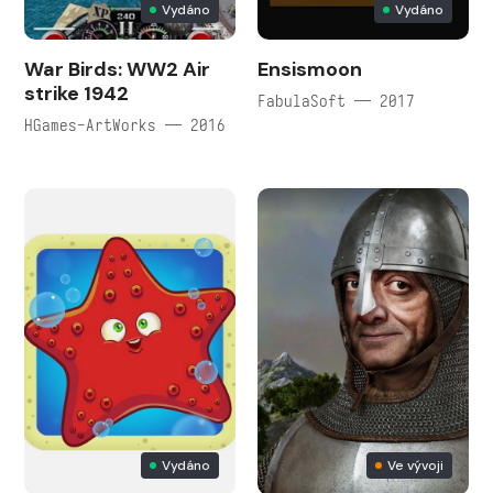
Vydáno
Vydáno
War Birds: WW2 Air
Ensismoon
strike 1942
FabulaSoft — 2017
HGames-ArtWorks — 2016
Vydáno
Ve vývoji