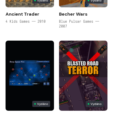
Vydáno
Vydáno
Ancient Trader
Becher Wars
4 Kids Games — 2010
Blue Pulsar Games —
2007
Vydáno
Vydáno