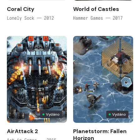
Coral City
World of Castles
Lonely Sock — 2012
Hammer Games — 2017
Vydáno
Vydáno
AirAttack 2
Planetstorm: Fallen
Horizon