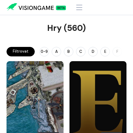
Hry (560)
Filtrovat
0-9
A
B
C
D
E
F
G