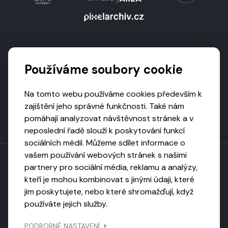
Podporují nás
Používáme soubory cookie
Na tomto webu používáme cookies především k
zajištění jeho správné funkčnosti. Také nám
pomáhají analyzovat návštěvnost stránek a v
neposlední řadě slouží k poskytování funkcí
sociálních médií. Můžeme sdílet informace o
vašem používání webových stránek s našimi
partnery pro sociální média, reklamu a analýzy,
kteří je mohou kombinovat s jinými údaji, které
Toto dílo podléhá licenci CC BY-NC-ND
jim poskytujete, nebo které shromažďují, když
Uveďte původ, neužívejte komerčně, nezpracovávejte.
používáte jejich služby.
Webarchivováno
PODROBNÉ NASTAVENÍ
Národní knihovnou ČR