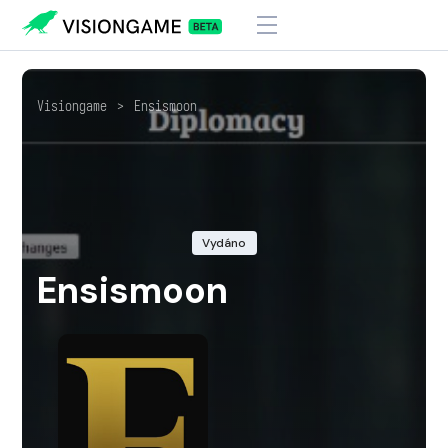
Visiongame
>
Ensismoon
Vydáno
Ensismoon