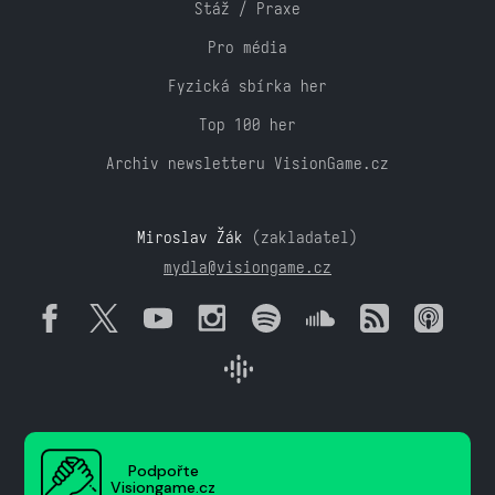
Stáž / Praxe
Pro média
Fyzická sbírka her
Top 100 her
Archiv newsletteru VisionGame.cz
Miroslav Žák
(zakladatel)
mydla@visiongame.cz
Podpořte
Visiongame.cz