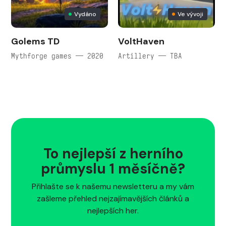
Vydáno
Ve vývoji
Golems TD
VoltHaven
Mythforge games — 2020
Artillery — TBA
To nejlepší z herního
průmyslu 1 měsíčně?
Přihlašte se k našemu newsletteru a my vám
zašleme přehled nejzajímavějších článků a
nejlepších her.