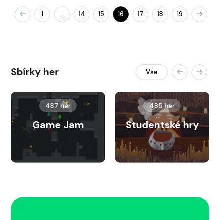
1
14
15
16
17
18
19
…
Sbírky her
Vše
487 her
485 her
Game Jam
Studentské hry