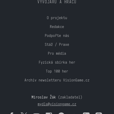
VÝVOJÁŘŮ A HRÁČŮ
O projektu
Redakce
Podpořte nás
Stáž / Praxe
Pro média
Fyzická sbírka her
Top 100 her
Archiv newsletteru VisionGame.cz
Miroslav Žák
(zakladatel)
mydla@visiongame.cz