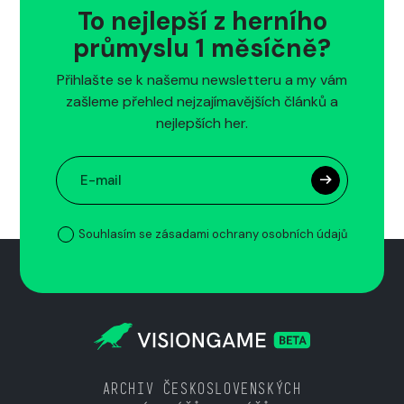
To nejlepší z herního
průmyslu 1 měsíčně?
Přihlašte se k našemu newsletteru a my vám
zašleme přehled nejzajímavějších článků a
nejlepších her.
Souhlasím se zásadami ochrany osobních údajů
ARCHIV ČESKOSLOVENSKÝCH