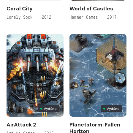
Coral City
World of Castles
Lonely Sock — 2012
Hammer Games — 2017
Vydáno
Vydáno
AirAttack 2
Planetstorm: Fallen
Horizon