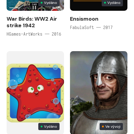
Vydáno
Vydáno
War Birds: WW2 Air
Ensismoon
strike 1942
FabulaSoft — 2017
HGames-ArtWorks — 2016
Vydáno
Ve vývoji