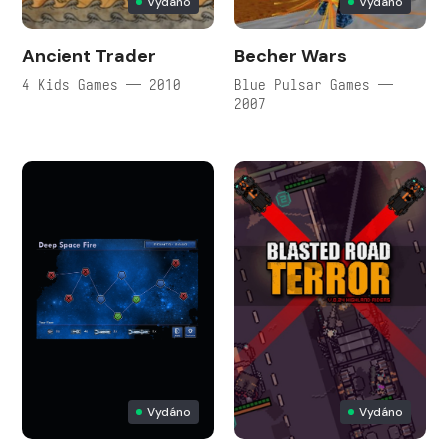
Vydáno
Vydáno
Ancient Trader
Becher Wars
4 Kids Games — 2010
Blue Pulsar Games —
2007
Vydáno
Vydáno