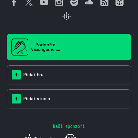
Podpořte
Visiongame.cz
Přidat hru
Přidat studio
Naši sponzoři