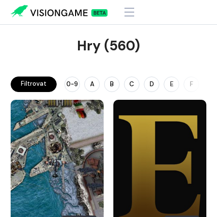
Hry (560)
Filtrovat
0-9
A
B
C
D
E
F
G