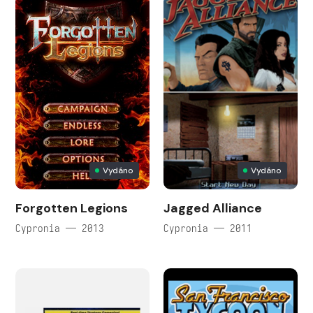
Vydáno
Vydáno
Forgotten Legions
Jagged Alliance
Cypronia — 2013
Cypronia — 2011