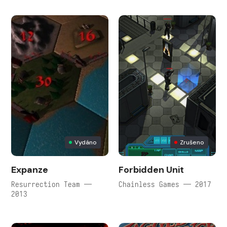
Vydáno
Zrušeno
Expanze
Forbidden Unit
Resurrection Team —
Chainless Games — 2017
2013