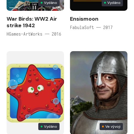
Vydáno
Vydáno
War Birds: WW2 Air
Ensismoon
strike 1942
FabulaSoft — 2017
HGames-ArtWorks — 2016
Vydáno
Ve vývoji