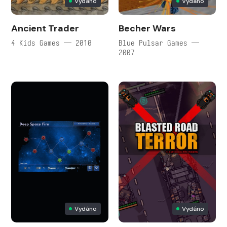
Vydáno
Vydáno
Ancient Trader
Becher Wars
4 Kids Games — 2010
Blue Pulsar Games —
2007
Vydáno
Vydáno