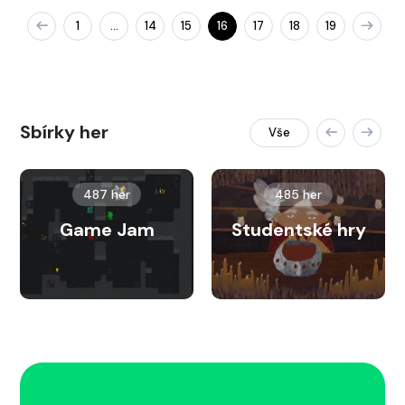
1
14
15
16
17
18
19
…
Sbírky her
Vše
487 her
485 her
Game Jam
Studentské hry