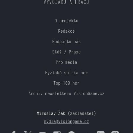
VÝVOJÁŘŮ A HRÁČŮ
O projektu
Redakce
Podpořte nás
Stáž / Praxe
Pro média
Fyzická sbírka her
Top 100 her
Archiv newsletteru VisionGame.cz
Miroslav Žák
(zakladatel)
mydla@visiongame.cz