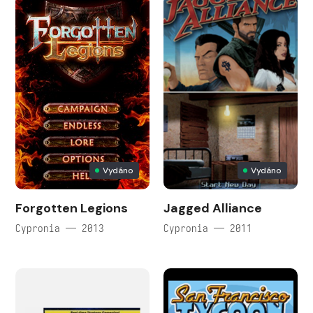
Vydáno
Vydáno
Forgotten Legions
Jagged Alliance
Cypronia — 2013
Cypronia — 2011