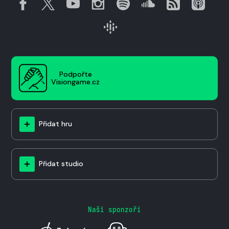
Podpořte
Visiongame.cz
Přidat hru
Přidat studio
Naši sponzoři