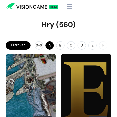
Hry (560)
Filtrovat
0-9
A
B
C
D
E
F
G