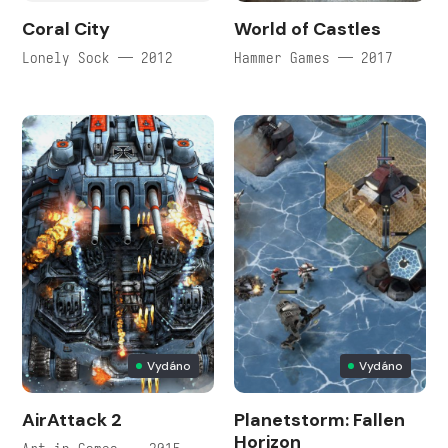
Coral City
World of Castles
Lonely Sock — 2012
Hammer Games — 2017
Vydáno
Vydáno
AirAttack 2
Planetstorm: Fallen
Horizon