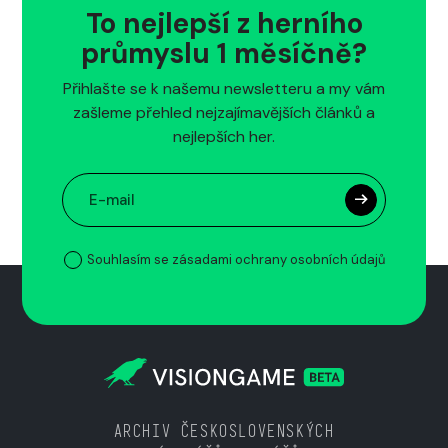
To nejlepší z herního
průmyslu 1 měsíčně?
Přihlašte se k našemu newsletteru a my vám
zašleme přehled nejzajímavějších článků a
nejlepších her.
Souhlasím se zásadami ochrany osobních údajů
ARCHIV ČESKOSLOVENSKÝCH