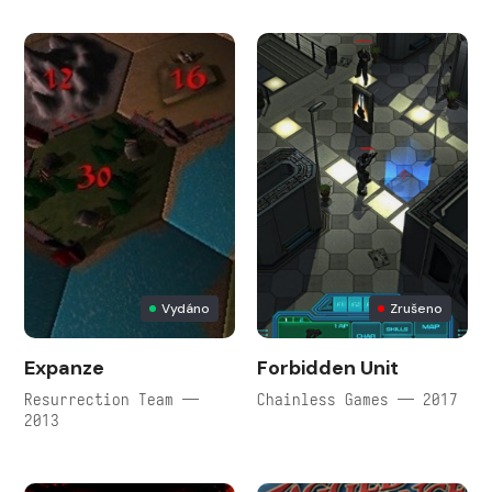
Vydáno
Zrušeno
Expanze
Forbidden Unit
Resurrection Team —
Chainless Games — 2017
2013