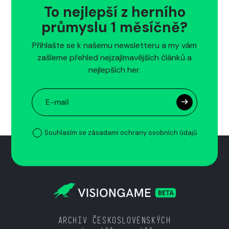
To nejlepší z herního
průmyslu 1 měsíčně?
Přihlašte se k našemu newsletteru a my vám
zašleme přehled nejzajímavějších článků a
nejlepších her.
Souhlasím se zásadami ochrany osobních údajů
ARCHIV ČESKOSLOVENSKÝCH