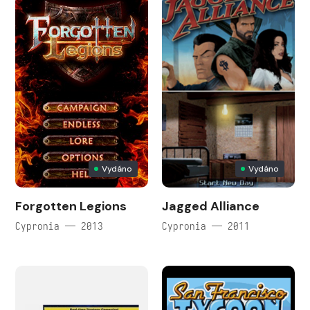
Vydáno
Vydáno
Forgotten Legions
Jagged Alliance
Cypronia — 2013
Cypronia — 2011