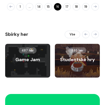
1
14
15
16
17
18
19
…
Sbírky her
Vše
487 her
485 her
Game Jam
Studentské hry