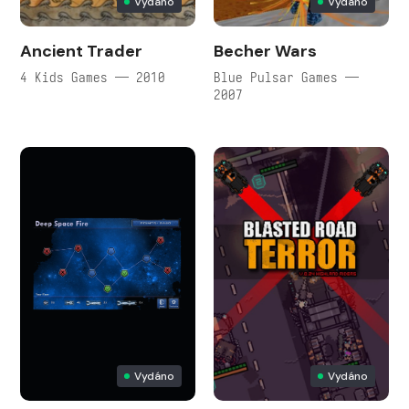
Vydáno
Vydáno
Ancient Trader
Becher Wars
4 Kids Games — 2010
Blue Pulsar Games —
2007
Vydáno
Vydáno