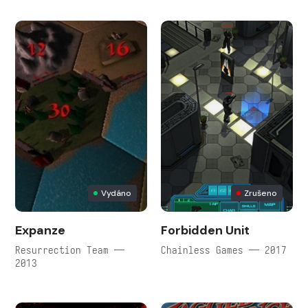
Vydáno
Zrušeno
Expanze
Forbidden Unit
Resurrection Team —
Chainless Games — 2017
2013