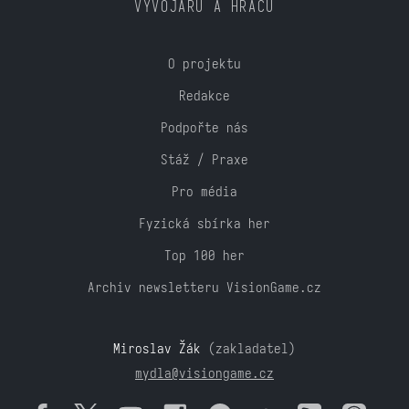
VÝVOJÁŘŮ A HRÁČŮ
O projektu
Redakce
Podpořte nás
Stáž / Praxe
Pro média
Fyzická sbírka her
Top 100 her
Archiv newsletteru VisionGame.cz
Miroslav Žák
(zakladatel)
mydla@visiongame.cz