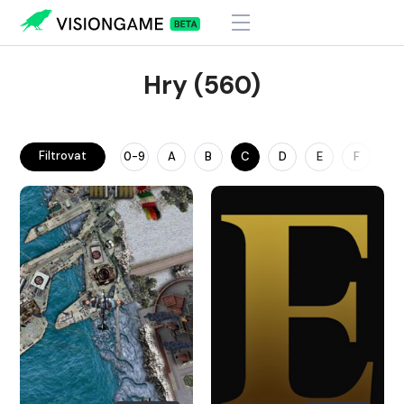
Hry (560)
Filtrovat
0-9
A
B
C
D
E
F
G