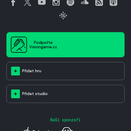
Podpořte
Visiongame.cz
Přidat hru
Přidat studio
Naši sponzoři