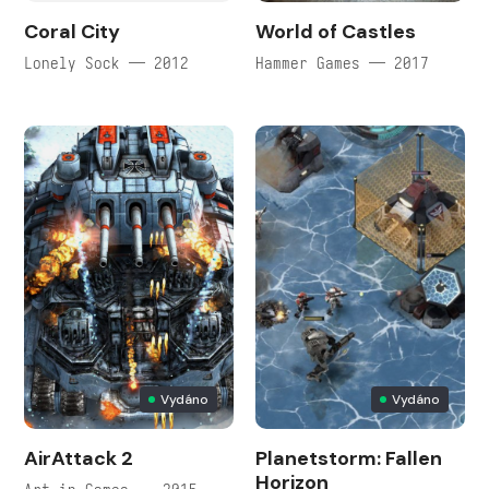
Coral City
World of Castles
Lonely Sock — 2012
Hammer Games — 2017
Vydáno
Vydáno
AirAttack 2
Planetstorm: Fallen
Horizon