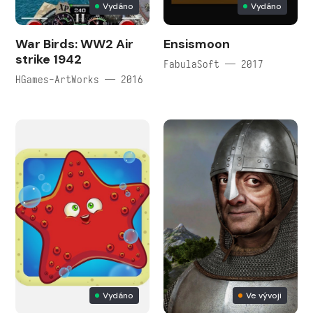
Vydáno
Vydáno
War Birds: WW2 Air
Ensismoon
strike 1942
FabulaSoft — 2017
HGames-ArtWorks — 2016
Vydáno
Ve vývoji