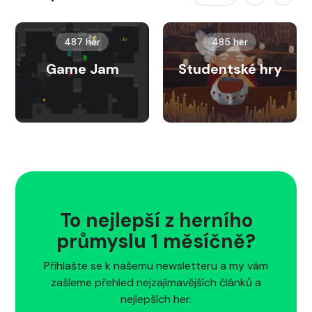
487 her
485 her
Game Jam
Studentské hry
To nejlepší z herního
průmyslu 1 měsíčně?
Přihlašte se k našemu newsletteru a my vám
zašleme přehled nejzajímavějších článků a
nejlepších her.