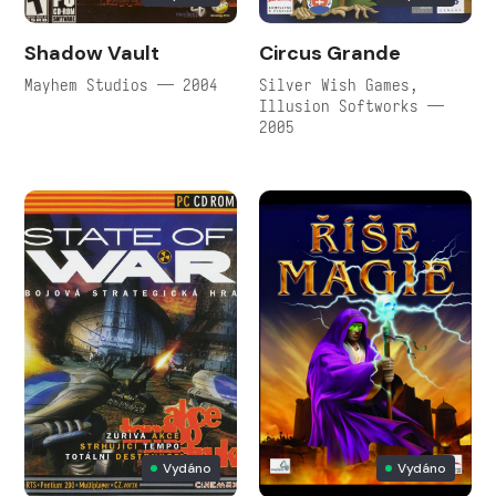
Shadow Vault
Circus Grande
Mayhem Studios — 2004
Silver Wish Games,
Illusion Softworks —
2005
Vydáno
Vydáno