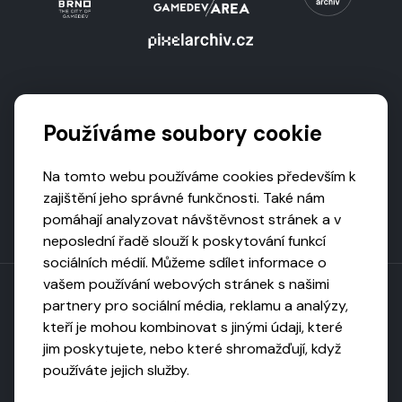
Podporují nás
Používáme soubory cookie
Na tomto webu používáme cookies především k
zajištění jeho správné funkčnosti. Také nám
pomáhají analyzovat návštěvnost stránek a v
neposlední řadě slouží k poskytování funkcí
sociálních médií. Můžeme sdílet informace o
vašem používání webových stránek s našimi
partnery pro sociální média, reklamu a analýzy,
kteří je mohou kombinovat s jinými údaji, které
Toto dílo podléhá licenci CC BY-NC-ND
jim poskytujete, nebo které shromažďují, když
Uveďte původ, neužívejte komerčně, nezpracovávejte.
používáte jejich služby.
Webarchivováno