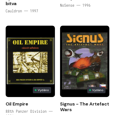
bitva
NoSense — 1996
Cauldron — 1997
Vydáno
Vydáno
Oil Empire
Signus - The Artefact
Wars
88th Panzer Division —