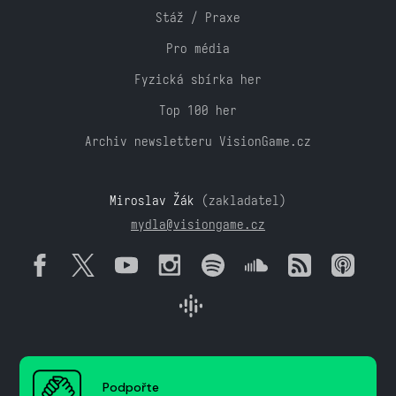
Stáž / Praxe
Pro média
Fyzická sbírka her
Top 100 her
Archiv newsletteru VisionGame.cz
Miroslav Žák
(zakladatel)
mydla@visiongame.cz
Podpořte