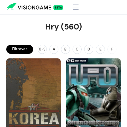
Hry (560)
Filtrovat
0-9
A
B
C
D
E
F
G