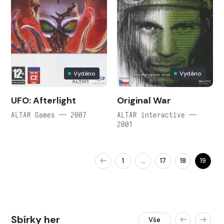
Vydáno
Vydáno
UFO: Afterlight
Original War
ALTAR Games — 2007
ALTAR interactive —
2001
1
17
18
19
…
Sbírky her
Vše