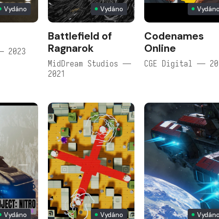
Vydáno
Vydáno
Vydán
Battlefield of
Codenames
Ragnarok
Online
— 2023
MidDream Studios —
CGE Digital — 20
2021
Vydáno
Vydáno
Vydán