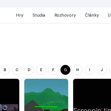
Hry
Studia
Rozhovory
Články
U
B
C
D
E
F
G
H
I
J