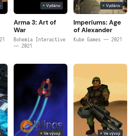
o
Vydáno
Vydáno
Arma 3: Art of
Imperiums: Age
War
of Alexander
21
Bohemia Interactive
Kube Games — 2021
— 2021
o
Ve vývoji
Ve vývoji