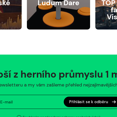
ské
Ludum Dare
TOP 
f
Vi
pší z herního průmyslu 1
ewsletteru a my vám zašleme přehled nejzajímavějších 
Přihlásit se k odběru