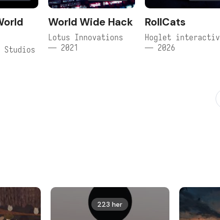
World
World Wide Hack
RollCats
Lotus Innovations
Hoglet interacti
— 2021
— 2026
 Studios
223 her