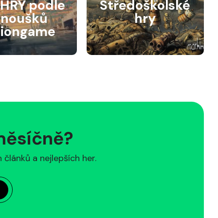
HRY podle
Středoškolské
anoušků
hry
siongame
 měsíčně?
článků a nejlepších her.