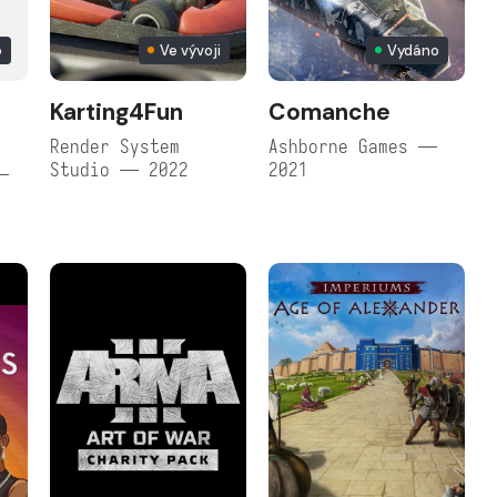
o
Ve vývoji
Vydáno
Karting4Fun
Comanche
Render System
Ashborne Games —
Studio — 2022
2021
—