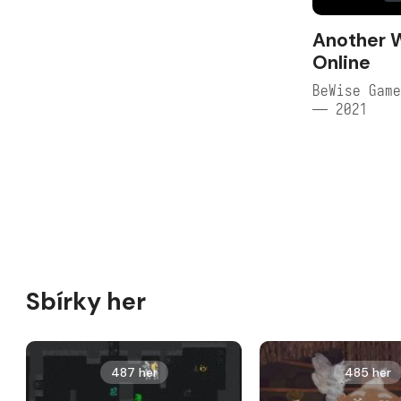
Another 
Online
BeWise Game
— 2021
Sbírky her
487 her
485 her