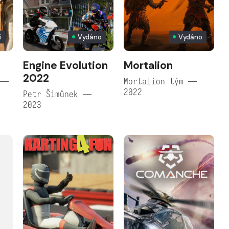
i
Vydáno
Vydáno
Engine Evolution
Mortalion
2022
 —
Mortalion tým —
2022
Petr Šimůnek —
2023