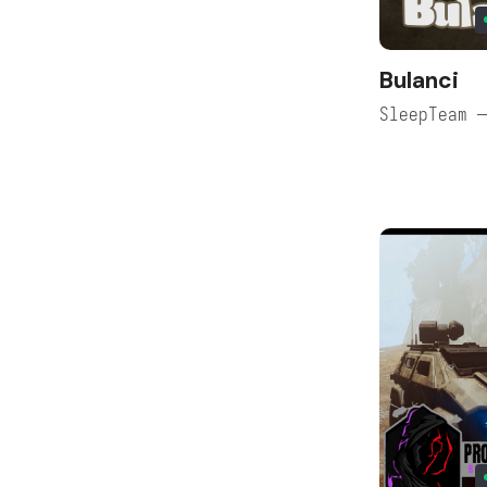
Bulanci
SleepTeam 