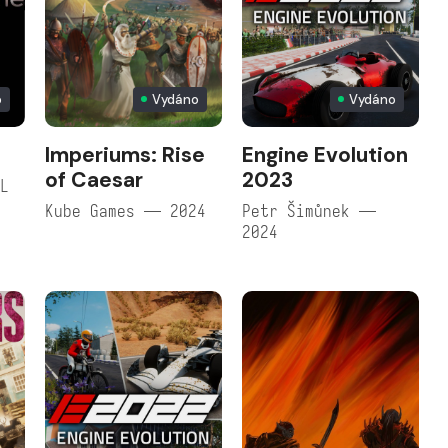
o
Vydáno
Vydáno
Imperiums: Rise
Engine Evolution
of Caesar
2023
EL
Kube Games — 2024
Petr Šimůnek —
2024