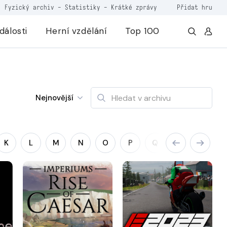
Fyzický archiv
-
Statistiky
-
Krátké zprávy
Přidat hru
dálosti
Herní vzdělání
Top 100
Nejnovější
K
L
M
N
O
P
Q
R
S