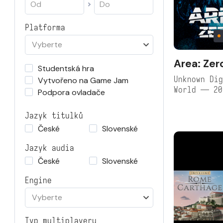
Platforma
Vyberte
Area: Zer
Studentská hra
Unknown Dig
Vytvořeno na Game Jam
World — 20
Podpora ovladače
Jazyk titulků
České
Slovenské
Jazyk audia
České
Slovenské
Engine
Vyberte
Typ multiplayeru