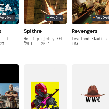
Ve vývoji
Vydáno
Ve vývoj
o
Spithre
Revengers
ital
Herní projekty FEL
Leveland Studios
23
ČVUT — 2021
TBA