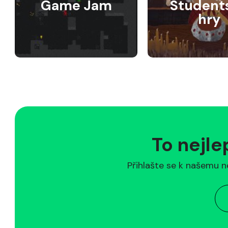
Game Jam
Student
hry
To nejle
Přihlašte se k našemu n