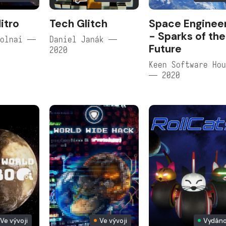
itro
Tech Glitch
Space Enginee
- Sparks of the
Žolnai —
Daniel Janák —
Future
2020
Keen Software Ho
— 2020
Ve vývoji
Ve vývoji
Vydán