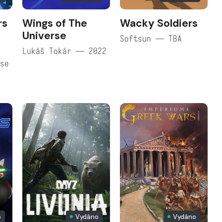
rs
Wings of The
Wacky Soldiers
Universe
Softsun — TBA
Lukáš Tokár — 2022
use
o
Vydáno
Vydáno