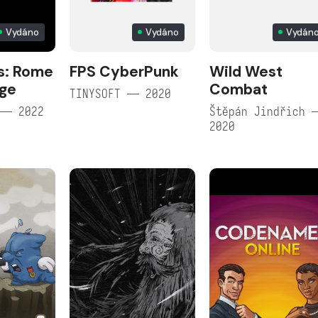
Vydáno
Vydáno
Vydán
s: Rome
FPS CyberPunk
Wild West
age
Combat
TINYSOFT — 2020
 — 2022
Štěpán Jindřich 
2020