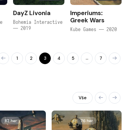
DayZ Livonia
Imperiums:
Greek Wars
ve
Bohemia Interactive
— 2019
Kube Games — 2020
…
1
2
3
4
5
7
Vše
82 her
76 her