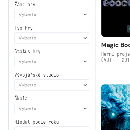
Žánr hry
Vyberte
Typ hry
Vyberte
Magic Bo
Status hry
Herní proje
ČVUT — 201
Vyberte
Vývojářské studio
Vyberte
Škola
Vyberte
Hledat podle roku