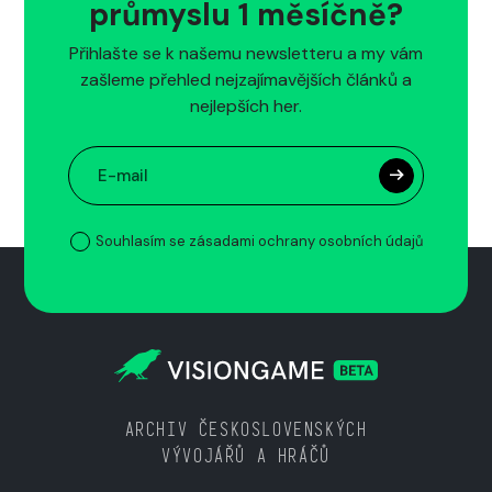
průmyslu 1 měsíčně?
Přihlašte se k našemu newsletteru a my vám
zašleme přehled nejzajímavějších článků a
nejlepších her.
Souhlasím se zásadami ochrany osobních údajů
ARCHIV ČESKOSLOVENSKÝCH
VÝVOJÁŘŮ A HRÁČŮ