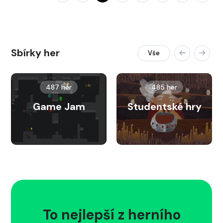
Sbírky her
Vše
487 her
485 her
Game Jam
Studentské hry
To nejlepší z herního