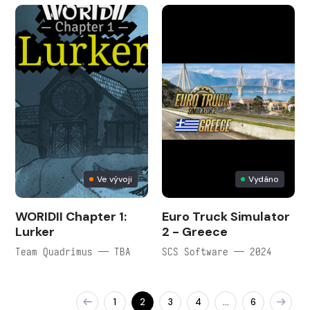
Ve vývoji
Vydáno
WORIDII Chapter 1:
Euro Truck Simulator
Lurker
2 - Greece
Team Quadrimus — TBA
SCS Software — 2024
1
2
3
4
6
…