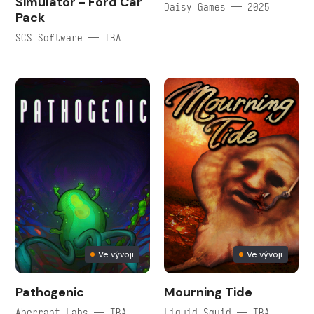
Simulator - Ford Car
Daisy Games — 2025
Pack
SCS Software — TBA
Ve vývoji
Ve vývoji
Pathogenic
Mourning Tide
Aberrant Labs — TBA
Liquid Squid — TBA