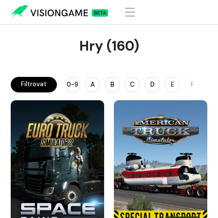
Hry (160)
Filtrovat
0-9
A
B
C
D
E
F
G