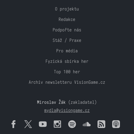
O projektu
Redakce
Podpořte nás
Stáž / Praxe
Pro média
Fyzická sbírka her
Top 100 her
Archiv newsletteru VisionGame.cz
Miroslav Žák
(zakladatel)
mydla@visiongame.cz