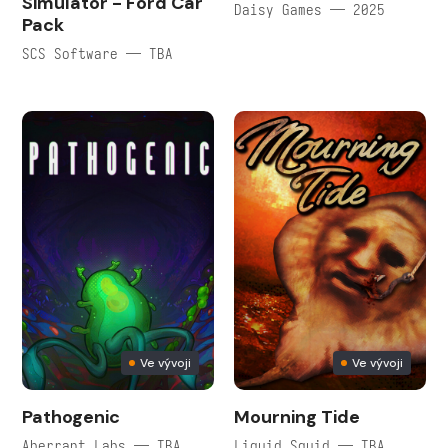
Simulator - Ford Car
Daisy Games — 2025
Pack
SCS Software — TBA
Ve vývoji
Ve vývoji
Pathogenic
Mourning Tide
Aberrant Labs — TBA
Liquid Squid — TBA