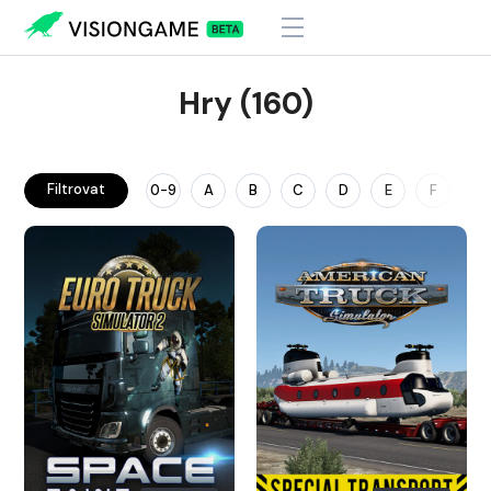
Hry (160)
Filtrovat
0-9
A
B
C
D
E
F
G