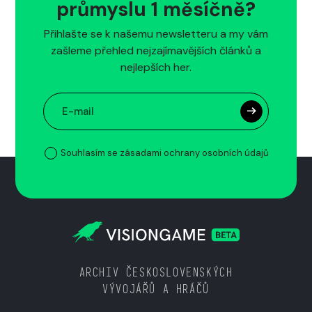
průmyslu 1 měsíčně?
Přihlašte se k našemu newsletteru a my vám
zašleme přehled nejzajímavějších článků a
nejlepších her.
Souhlasím se zásadami ochrany osobních údajů
ARCHIV ČESKOSLOVENSKÝCH
VÝVOJÁŘŮ A HRÁČŮ