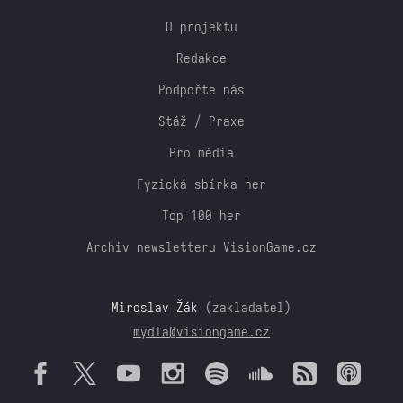
O projektu
Redakce
Podpořte nás
Stáž / Praxe
Pro média
Fyzická sbírka her
Top 100 her
Archiv newsletteru VisionGame.cz
Miroslav Žák
(zakladatel)
mydla@visiongame.cz