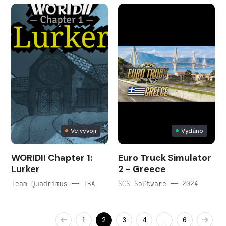
Ve vývoji
Vydáno
WORIDII Chapter 1:
Euro Truck Simulator
Lurker
2 - Greece
Team Quadrimus — TBA
SCS Software — 2024
1
2
3
4
6
…