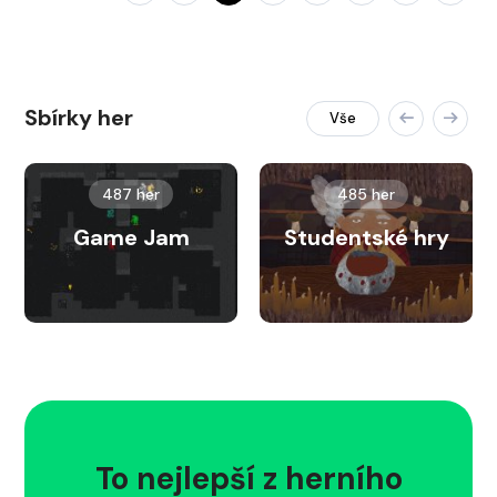
Sbírky her
Vše
487 her
485 her
Game Jam
Studentské hry
To nejlepší z herního