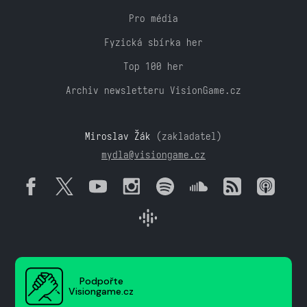
Pro média
Fyzická sbírka her
Top 100 her
Archiv newsletteru VisionGame.cz
Miroslav Žák
(zakladatel)
mydla@visiongame.cz
Podpořte
Visiongame.cz