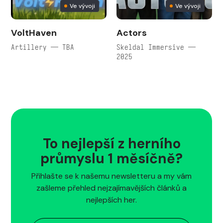
Ve vývoji
Ve vývoji
VoltHaven
Actors
Artillery — TBA
Skeldal Immersive —
2025
To nejlepší z herního
průmyslu 1 měsíčně?
Přihlašte se k našemu newsletteru a my vám
zašleme přehled nejzajímavějších článků a
nejlepších her.