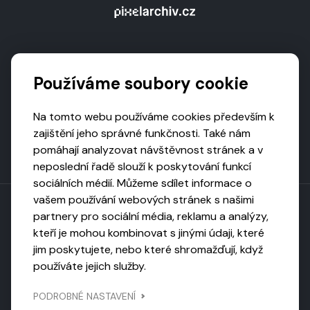
Podporují nás
Používáme soubory cookie
Na tomto webu používáme cookies především k
zajištění jeho správné funkčnosti. Také nám
pomáhají analyzovat návštěvnost stránek a v
neposlední řadě slouží k poskytování funkcí
sociálních médií. Můžeme sdílet informace o
vašem používání webových stránek s našimi
partnery pro sociální média, reklamu a analýzy,
kteří je mohou kombinovat s jinými údaji, které
Toto dílo podléhá licenci CC BY-NC-ND
jim poskytujete, nebo které shromažďují, když
Uveďte původ, neužívejte komerčně, nezpracovávejte.
používáte jejich služby.
Webarchivováno
PODROBNÉ NASTAVENÍ
Národní knihovnou ČR