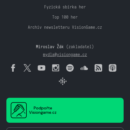
Fyzická sbírka her
Top 100 her
Archiv newsletteru VisionGame.cz
Miroslav Žák
(zakladatel)
mydla@visiongame.cz
Podpořte
Visiongame.cz