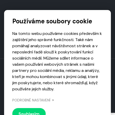
Podporují nás
Používáme soubory cookie
Na tomto webu používáme cookies především k
zajištění jeho správné funkčnosti. Také nám
pomáhají analyzovat návštěvnost stránek a v
neposlední řadě slouží k poskytování funkcí
sociálních médií. Můžeme sdílet informace o
vašem používání webových stránek s našimi
partnery pro sociální média, reklamu a analýzy,
kteří je mohou kombinovat s jinými údaji, které
Toto dílo podléhá licenci CC BY-NC-ND
jim poskytujete, nebo které shromažďují, když
Uveďte původ, neužívejte komerčně, nezpracovávejte.
používáte jejich služby.
Webarchivováno
PODROBNÉ NASTAVENÍ
Národní knihovnou ČR
Design by
Vanda
Souhlasím