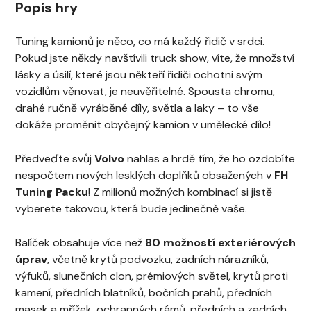
Popis hry
Tuning kamionů je něco, co má každý řidič v srdci.
Pokud jste někdy navštívili truck show, víte, že množství
lásky a úsilí, které jsou někteří řidiči ochotni svým
vozidlům věnovat, je neuvěřitelné. Spousta chromu,
drahé ručně vyráběné díly, světla a laky – to vše
dokáže proměnit obyčejný kamion v umělecké dílo!
Předveďte svůj
Volvo
nahlas a hrdě tím, že ho ozdobíte
nespočtem nových lesklých doplňků obsažených v
FH
Tuning Packu
! Z milionů možných kombinací si jistě
vyberete takovou, která bude jedinečně vaše.
Balíček obsahuje více než
80 možností exteriérových
úprav
, včetně krytů podvozku, zadních nárazníků,
výfuků, slunečních clon, prémiových světel, krytů proti
kamení, předních blatníků, bočních prahů, předních
masek a mřížek, ochranných rámů, předních a zadních