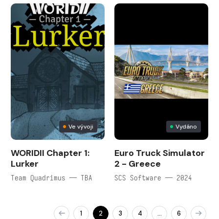
Ve vývoji
Vydáno
WORIDII Chapter 1:
Euro Truck Simulator
Lurker
2 - Greece
Team Quadrimus — TBA
SCS Software — 2024
1
2
3
4
6
…