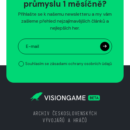
průmyslu 1 měsíčně?
Přihlašte se k našemu newsletteru a my vám
zašleme přehled nejzajímavějších článků a
nejlepších her.
Souhlasím se zásadami ochrany osobních údajů
ARCHIV ČESKOSLOVENSKÝCH
VÝVOJÁŘŮ A HRÁČŮ