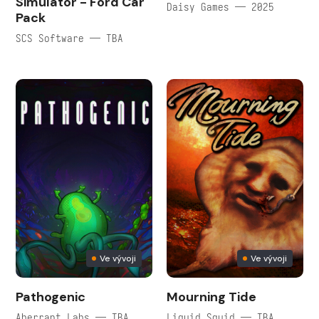
Simulator - Ford Car
Daisy Games — 2025
Pack
SCS Software — TBA
Ve vývoji
Ve vývoji
Pathogenic
Mourning Tide
Aberrant Labs — TBA
Liquid Squid — TBA