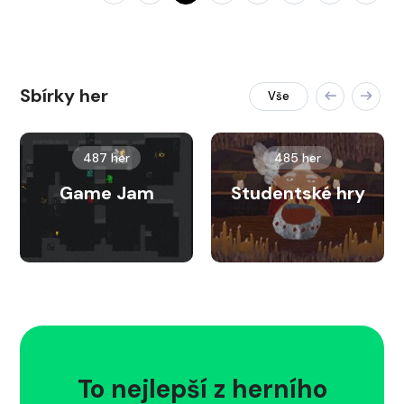
Sbírky her
Vše
487 her
485 her
Game Jam
Studentské hry
To nejlepší z herního