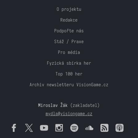
O projektu
Redakce
Podpořte nás
Stáž / Praxe
Pro média
Fyzická sbírka her
Top 100 her
Archiv newsletteru VisionGame.cz
Miroslav Žák
(zakladatel)
mydla@visiongame.cz