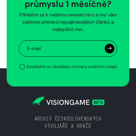
průmyslu 1 měsíčně?
Přihlašte se k našemu newsletteru a my vám
zašleme přehled nejzajímavějších článků a
nejlepších her.
Souhlasím se zásadami ochrany osobních údajů
ARCHIV ČESKOSLOVENSKÝCH
VÝVOJÁŘŮ A HRÁČŮ