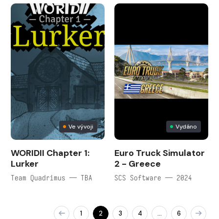
Ve vývoji
Vydáno
WORIDII Chapter 1:
Euro Truck Simulator
Lurker
2 - Greece
Team Quadrimus — TBA
SCS Software — 2024
1
2
3
4
6
…