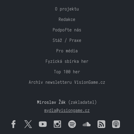
O projektu
Redakce
Podpořte nás
Stáž / Praxe
Pro média
Fyzická sbírka her
Top 100 her
Archiv newsletteru VisionGame.cz
Miroslav Žák
(zakladatel)
mydla@visiongame.cz