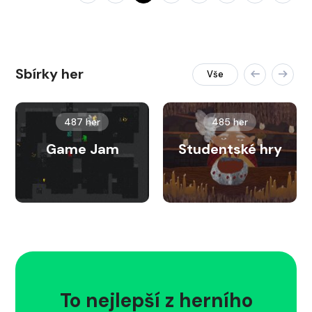
Sbírky her
Vše
487 her
485 her
Game Jam
Studentské hry
To nejlepší z herního