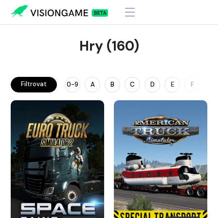
Hry (160)
Filtrovat
0-9
A
B
C
D
E
F
G