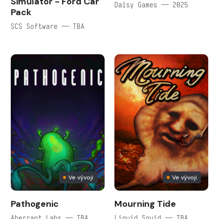
Simulator - Ford Car
Daisy Games — 2025
Pack
SCS Software — TBA
Ve vývoji
Ve vývoji
Pathogenic
Mourning Tide
Aberrant Labs — TBA
Liquid Squid — TBA