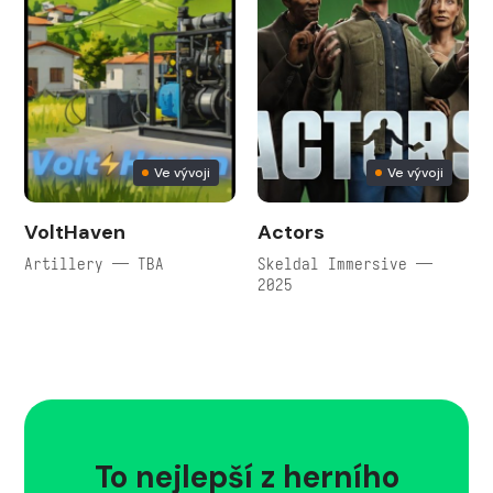
Ve vývoji
Ve vývoji
VoltHaven
Actors
Artillery — TBA
Skeldal Immersive —
2025
To nejlepší z herního