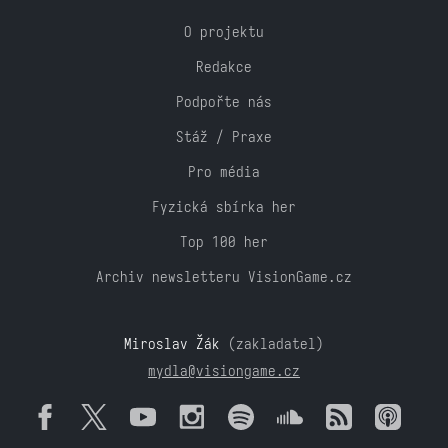
O projektu
Redakce
Podpořte nás
Stáž / Praxe
Pro média
Fyzická sbírka her
Top 100 her
Archiv newsletteru VisionGame.cz
Miroslav Žák
(zakladatel)
mydla@visiongame.cz