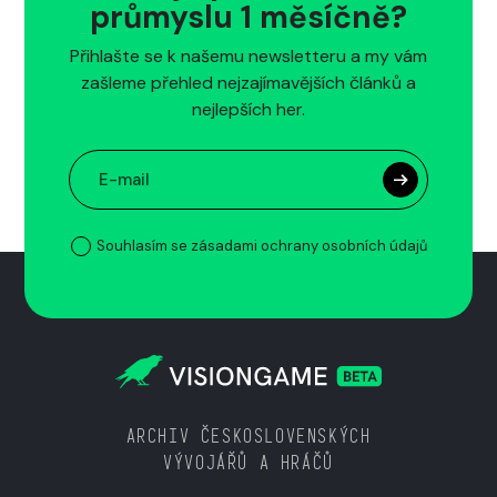
průmyslu 1 měsíčně?
Přihlašte se k našemu newsletteru a my vám
zašleme přehled nejzajímavějších článků a
nejlepších her.
Souhlasím se zásadami ochrany osobních údajů
ARCHIV ČESKOSLOVENSKÝCH
VÝVOJÁŘŮ A HRÁČŮ