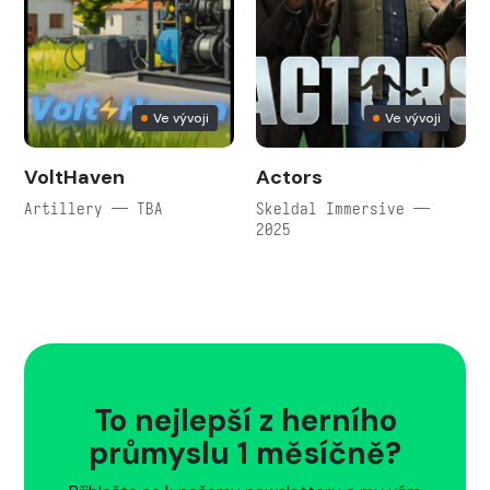
Ve vývoji
Ve vývoji
VoltHaven
Actors
Artillery — TBA
Skeldal Immersive —
2025
To nejlepší z herního
průmyslu 1 měsíčně?