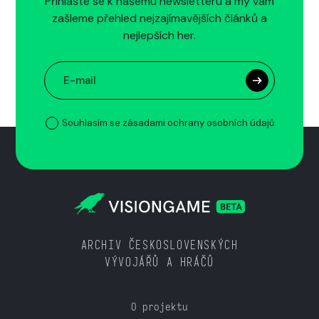
Přihlašte se k našemu newsletteru a my vám
zašleme přehled nejzajímavějších článků a
nejlepších her.
Souhlasím se zásadami ochrany osobních údajů
ARCHIV ČESKOSLOVENSKÝCH
VÝVOJÁŘŮ A HRÁČŮ
O projektu