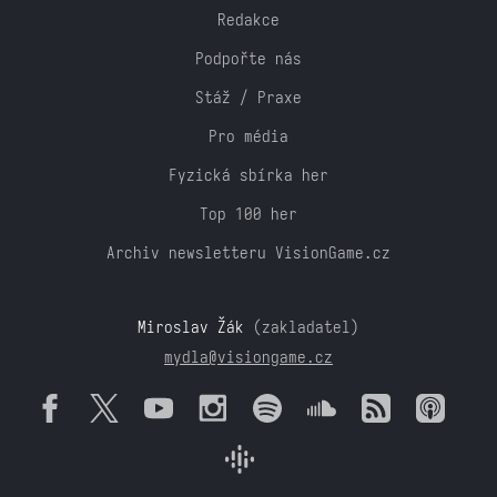
Redakce
Podpořte nás
Stáž / Praxe
Pro média
Fyzická sbírka her
Top 100 her
Archiv newsletteru VisionGame.cz
Miroslav Žák
(zakladatel)
mydla@visiongame.cz