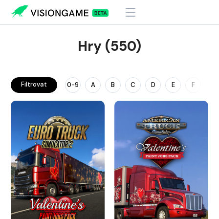
Hry (550)
Filtrovat
0-9
A
B
C
D
E
F
G