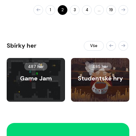
1
2
3
4
19
…
Sbírky her
Vše
487 her
485 her
Game Jam
Studentské hry