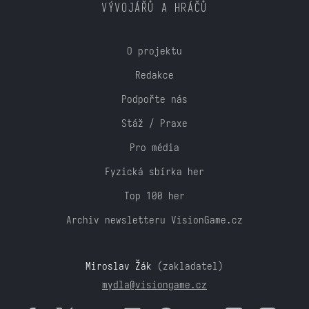
VÝVOJÁŘŮ A HRÁČŮ
O projektu
Redakce
Podpořte nás
Stáž / Praxe
Pro média
Fyzická sbírka her
Top 100 her
Archiv newsletteru VisionGame.cz
Miroslav Žák
(zakladatel)
mydla@visiongame.cz