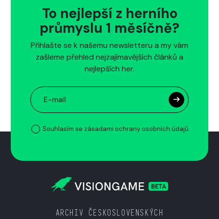
To nejlepší z herního
průmyslu 1 měsíčně?
Přihlašte se k našemu newsletteru a my vám
zašleme přehled nejzajímavějších článků a
nejlepších her.
Souhlasím se zásadami ochrany osobních údajů
ARCHIV ČESKOSLOVENSKÝCH