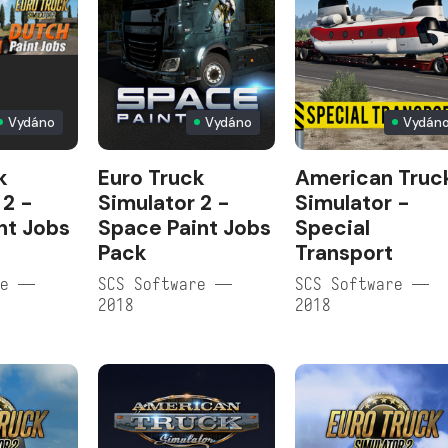
Vydáno
Vydáno
Vydán
k
Euro Truck
American Truc
 2 -
Simulator 2 -
Simulator -
nt Jobs
Space Paint Jobs
Special
Pack
Transport
re —
SCS Software —
SCS Software —
2018
2018