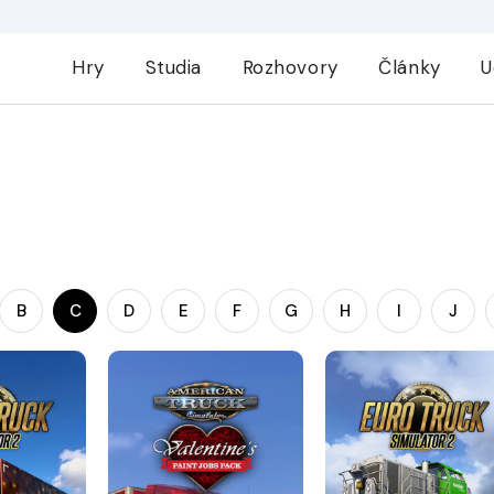
Hry
Studia
Rozhovory
Články
U
B
C
D
E
F
G
H
I
J