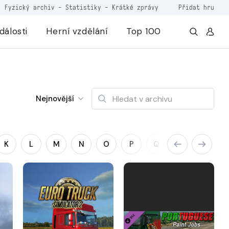
Fyzický archiv
-
Statistiky
-
Krátké zprávy
Přidat hru
dálosti
Herní vzdělání
Top 100
Nejnovější
K
L
M
N
O
P
Q
R
S