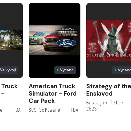
Ve vývoji
Vydáno
Vydán
 Truck
American Truck
Strategy of th
 -
Simulator - Ford
Enslaved
Car Pack
Bustijin Teller 
2023
re — TBA
SCS Software — TBA