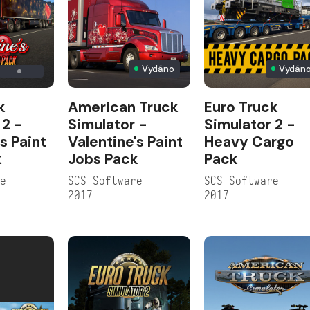
Vydáno
Vydán
k
American Truck
Euro Truck
 2 -
Simulator -
Simulator 2 -
s Paint
Valentine's Paint
Heavy Cargo
k
Jobs Pack
Pack
re —
SCS Software —
SCS Software —
2017
2017