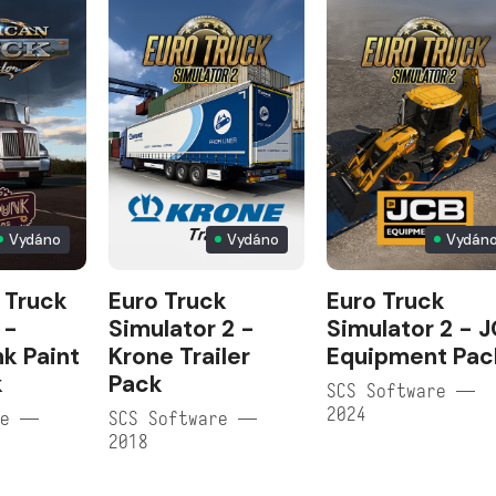
Vydáno
Vydáno
Vydán
 Truck
Euro Truck
Euro Truck
 -
Simulator 2 -
Simulator 2 - 
k Paint
Krone Trailer
Equipment Pac
k
Pack
SCS Software —
2024
re —
SCS Software —
2018