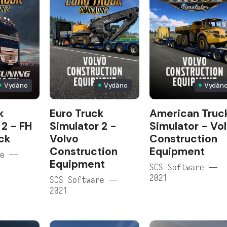
Vydáno
Vydáno
Vydán
k
Euro Truck
American Truc
 2 - FH
Simulator 2 -
Simulator - Vo
ck
Volvo
Construction
Construction
Equipment
re —
Equipment
SCS Software —
2021
SCS Software —
2021