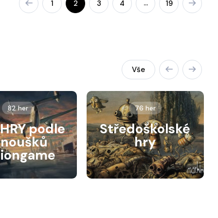
…
1
2
3
4
19
Vše
82 her
76 her
HRY podle
Středoškolské
anoušků
hry
siongame