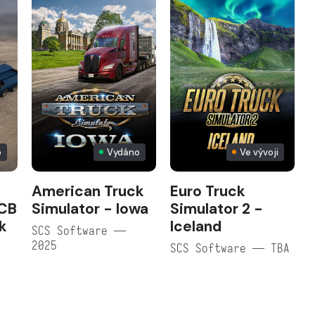
o
Vydáno
Ve vývoji
American Truck
Euro Truck
JCB
Simulator - Iowa
Simulator 2 -
k
Iceland
SCS Software —
2025
SCS Software — TBA