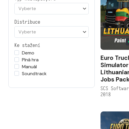
Vyberte
Distribuce
Vyberte
Ke stažení
Demo
Euro Truc
Plná hra
Simulator
Manuál
Lithuania
Soundtrack
Jobs Pac
SCS Softwa
2018