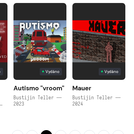
o
Vydáno
Vydáno
e
Autismo "vroom"
Mauer
Bustijin Teller —
Bustijin Teller —
2023
2024
—