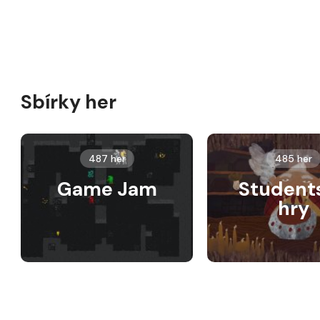
Sbírky her
487 her
485 her
Game Jam
Student
hry