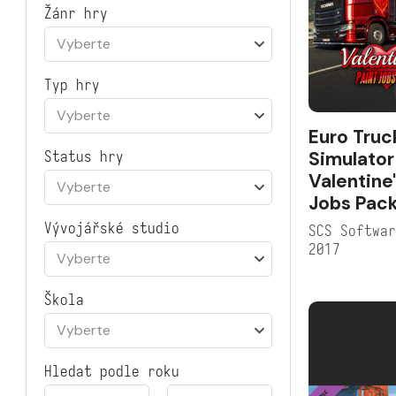
Žánr hry
Vyberte
Typ hry
Vyberte
Euro Truc
Simulator
Status hry
Valentine'
Vyberte
Jobs Pac
Vývojářské studio
SCS Softwa
2017
Vyberte
Škola
Vyberte
Hledat podle roku