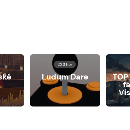
223 her
ské
Ludum Dare
TOP 
f
Vi