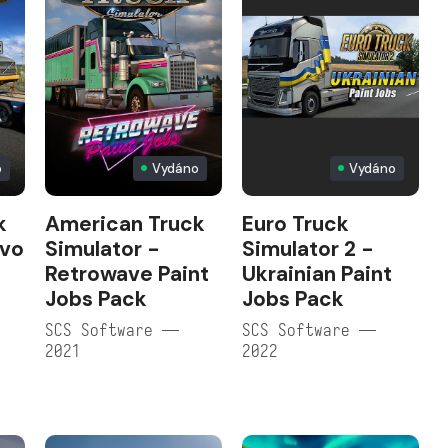
o
Vydáno
Vydáno
k
American Truck
Euro Truck
lvo
Simulator -
Simulator 2 -
Retrowave Paint
Ukrainian Paint
Jobs Pack
Jobs Pack
SCS Software —
SCS Software —
2021
2022