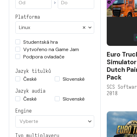
Platforma
Linux
Studentská hra
Vytvořeno na Game Jam
Euro Truc
Podpora ovladače
Simulator
Dutch Pai
Jazyk titulků
Pack
České
Slovenské
SCS Softwa
Jazyk audia
2018
České
Slovenské
Engine
Vyberte
Typ multiplayeru