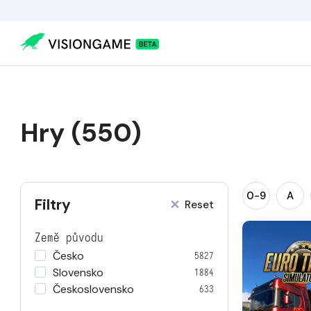
Hry (550)
0-9
A
Filtry
Reset
Země původu
Česko
5827
Slovensko
1884
Československo
633