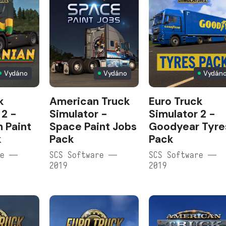
Vydáno
Vydáno
Vydán
k
American Truck
Euro Truck
 2 -
Simulator -
Simulator 2 -
n Paint
Space Paint Jobs
Goodyear Tyre
k
Pack
Pack
re —
SCS Software —
SCS Software —
2019
2019