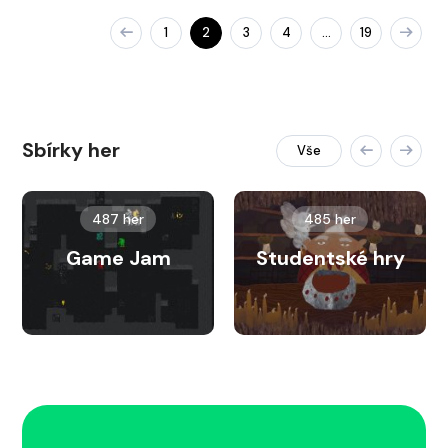
1
2
3
4
19
…
Sbírky her
Vše
487 her
485 her
Game Jam
Studentské hry