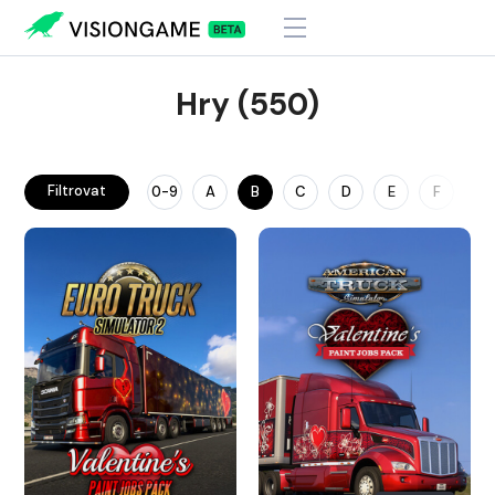
Hry (550)
Filtrovat
0-9
A
B
C
D
E
F
G