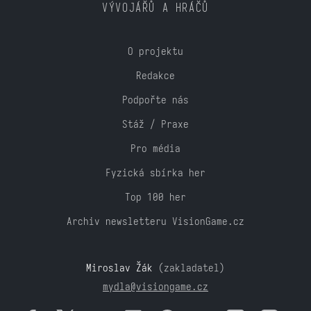
VÝVOJÁŘŮ A HRÁČŮ
O projektu
Redakce
Podpořte nás
Stáž / Praxe
Pro média
Fyzická sbírka her
Top 100 her
Archiv newsletteru VisionGame.cz
Miroslav Žák
(zakladatel)
mydla@visiongame.cz