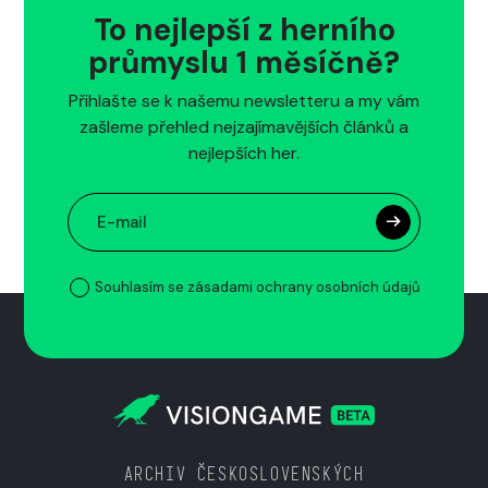
To nejlepší z herního
průmyslu 1 měsíčně?
Přihlašte se k našemu newsletteru a my vám
zašleme přehled nejzajímavějších článků a
nejlepších her.
Souhlasím se zásadami ochrany osobních údajů
ARCHIV ČESKOSLOVENSKÝCH