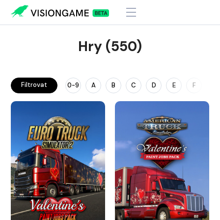
Hry (550)
Filtrovat
0-9
A
B
C
D
E
F
G