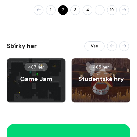
1
2
3
4
19
…
Sbírky her
Vše
487 her
485 her
Game Jam
Studentské hry