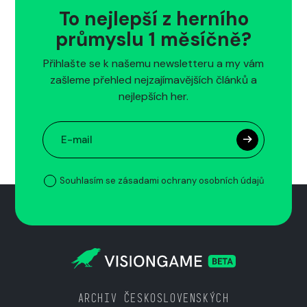
To nejlepší z herního
průmyslu 1 měsíčně?
Přihlašte se k našemu newsletteru a my vám
zašleme přehled nejzajímavějších článků a
nejlepších her.
Souhlasím se zásadami ochrany osobních údajů
ARCHIV ČESKOSLOVENSKÝCH