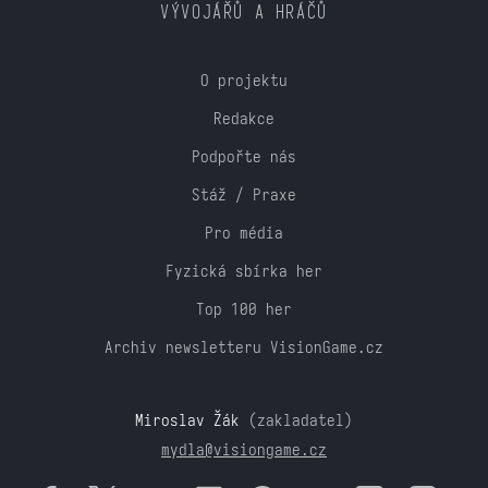
VÝVOJÁŘŮ A HRÁČŮ
O projektu
Redakce
Podpořte nás
Stáž / Praxe
Pro média
Fyzická sbírka her
Top 100 her
Archiv newsletteru VisionGame.cz
Miroslav Žák
(zakladatel)
mydla@visiongame.cz