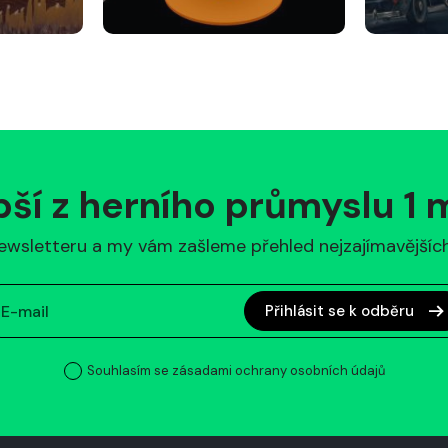
pší z herního průmyslu 1
ewsletteru a my vám zašleme přehled nejzajímavějších 
Přihlásit se k odběru
Souhlasím se zásadami ochrany osobních údajů