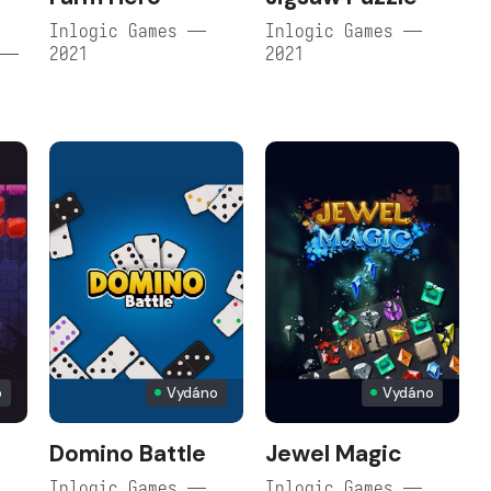
Inlogic Games —
Inlogic Games —
 —
2021
2021
o
Vydáno
Vydáno
Domino Battle
Jewel Magic
Inlogic Games —
Inlogic Games —