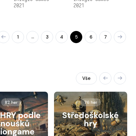
2021
2021
…
1
3
4
5
6
7
Vše
82 her
76 her
HRY podle
Středoškolské
anoušků
hry
siongame