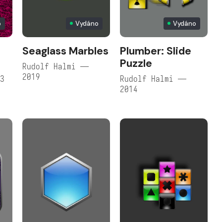
p
Vydáno
Vydáno
Seaglass Marbles
Plumber: Slide
Puzzle
Rudolf Halmi —
2019
23
Rudolf Halmi —
2014