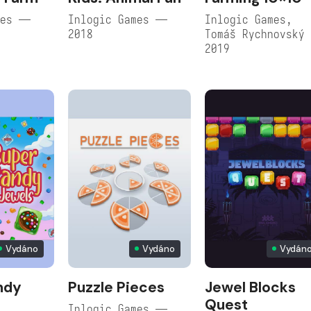
mes —
Inlogic Games —
Inlogic Games,
2018
Tomáš Rychnovský
2019
Vydáno
Vydáno
Vydán
ndy
Puzzle Pieces
Jewel Blocks
Quest
Inlogic Games —