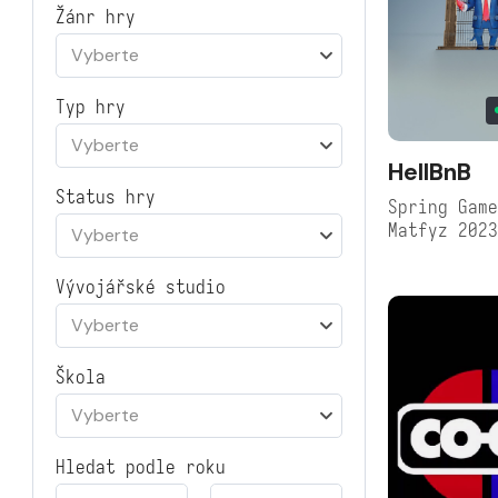
Žánr hry
Vyberte
Typ hry
Vyberte
HellBnB
Status hry
Spring Game
Matfyz 202
Vyberte
Vývojářské studio
Vyberte
Škola
Vyberte
Hledat podle roku