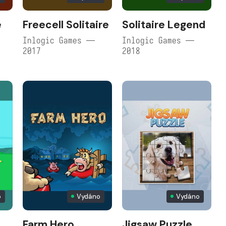
e
Freecell Solitaire
Solitaire Legend
Inlogic Games —
Inlogic Games —
2017
2018
o
Vydáno
Vydáno
Farm Hero
Jigsaw Puzzle