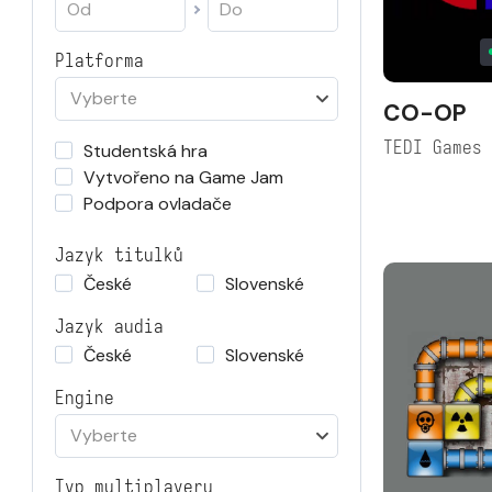
Platforma
Vyberte
CO-OP
TEDI Games
Studentská hra
Vytvořeno na Game Jam
Podpora ovladače
Jazyk titulků
České
Slovenské
Jazyk audia
České
Slovenské
Engine
Vyberte
Typ multiplayeru