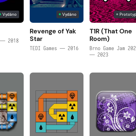
Vydáno
Vydáno
Prototy
Revenge of Yak
T1R (That One
Star
Room)
 — 2018
TEDI Games — 2016
Brno Game Jam 20
— 2023