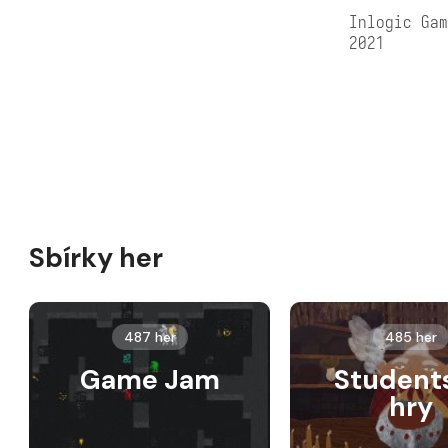
Inlogic Ga
2021
Sbírky her
487 her
485 her
Game Jam
Student
hry