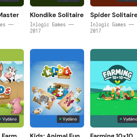
 Master
Klondike Solitaire
Spider Solitair
mes —
Inlogic Games —
Inlogic Games —
2017
2017
Vydáno
Vydáno
Vydán
 Farm
Kids: Animal Fun
Farming 10×10