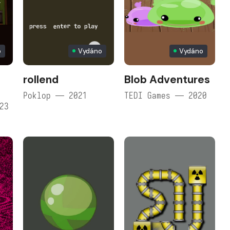
o
Vydáno
Vydáno
rollend
Blob Adventures
@
Poklop — 2021
TEDI Games — 2020
23