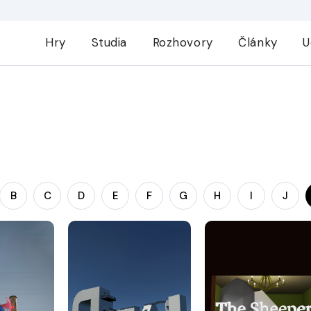
Hry
Studia
Rozhovory
Články
U
B
C
D
E
F
G
H
I
J