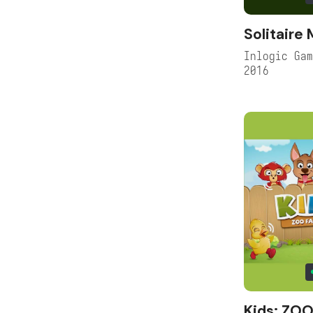
Solitaire
Inlogic Ga
2016
Kids: ZOO