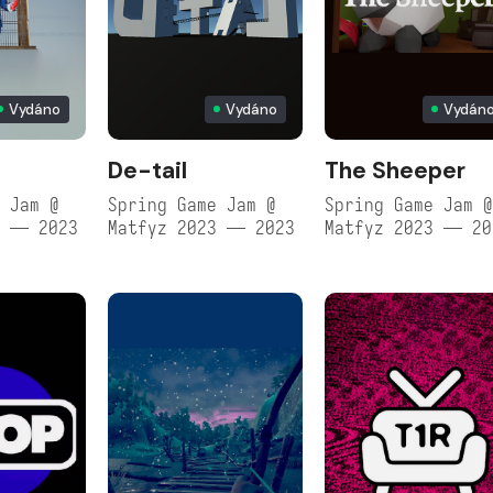
Vydáno
Vydáno
Vydán
De-tail
The Sheeper
 Jam @
Spring Game Jam @
Spring Game Jam 
3 — 2023
Matfyz 2023 — 2023
Matfyz 2023 — 20