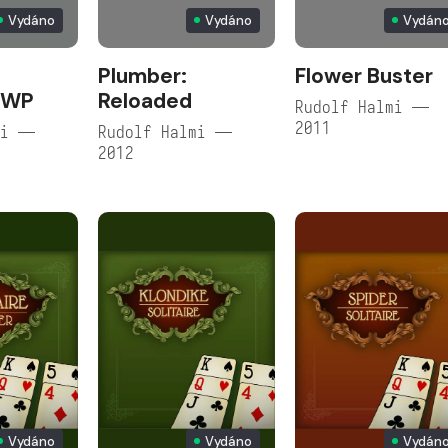
Vydáno
Vydáno
Vydán
Plumber:
Flower Buster
 WP
Reloaded
Rudolf Halmi —
2011
mi —
Rudolf Halmi —
2012
Vydáno
Vydáno
Vydán