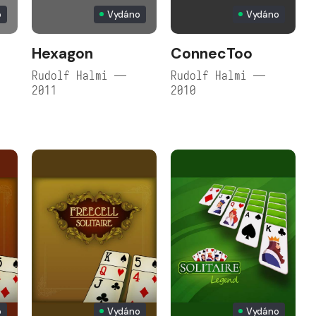
o
Vydáno
Vydáno
Hexagon
ConnecToo
Rudolf Halmi —
Rudolf Halmi —
2011
2010
o
Vydáno
Vydáno