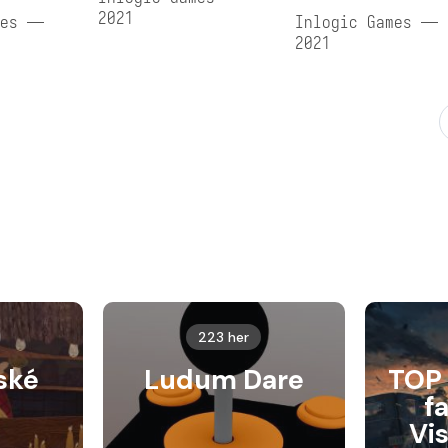
2021
mes —
Inlogic Games —
2021
223 her
ské
Ludum Dare
TOP 
f
Vi