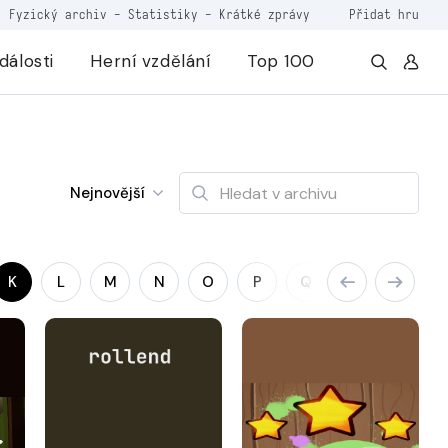
Fyzický archiv
-
Statistiky
-
Krátké zprávy
Přidat hru
dálosti
Herní vzdělání
Top 100
Nejnovější
K
L
M
N
O
P
Q
R
S