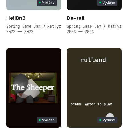
Vydáno
Vydáno
HellBnB
De-tail
Spring Game Jam @ Matfyz
Spring Game Jam @ Matfyz
2023 — 2023
2023 — 2023
Vydáno
Vydáno