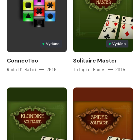
Vydáno
Vydáno
ConnecToo
Solitaire Master
Rudolf Halmi — 2010
Inlogic Games — 2016