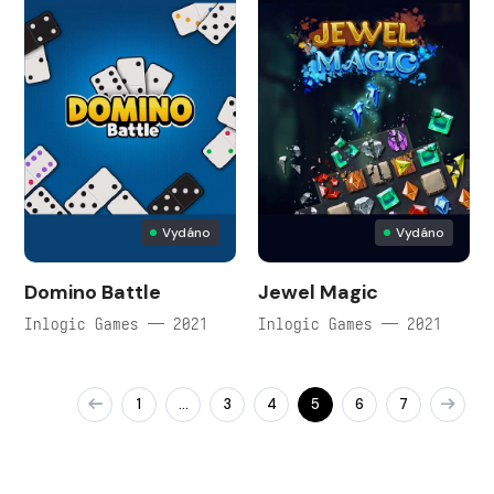
Vydáno
Vydáno
Domino Battle
Jewel Magic
Inlogic Games — 2021
Inlogic Games — 2021
1
3
4
5
6
7
…