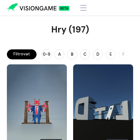
Hry (197)
Filtrovat
0-9
A
B
C
D
E
F
G