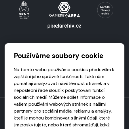
Podporují nás
Používáme soubory cookie
Na tomto webu používáme cookies především k
zajištění jeho správné funkčnosti. Také nám
pomáhají analyzovat návštěvnost stránek a v
neposlední řadě slouží k poskytování funkcí
sociálních médií. Můžeme sdílet informace o
vašem používání webových stránek s našimi
partnery pro sociální média, reklamu a analýzy,
kteří je mohou kombinovat s jinými údaji, které
Toto dílo podléhá licenci CC BY-NC-ND
jim poskytujete, nebo které shromažďují, když
Uveďte původ, neužívejte komerčně, nezpracovávejte.