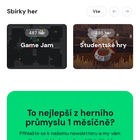
Sbírky her
Vše
487 her
485 her
Game Jam
Studentské hry
To nejlepší z herního
průmyslu 1 měsíčně?
Přihlašte se k našemu newsletteru a my vám