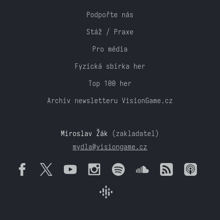
Podpořte nás
Stáž / Praxe
Pro média
Fyzická sbírka her
Top 100 her
Archiv newsletteru VisionGame.cz
Miroslav Žák
(zakladatel)
mydla@visiongame.cz