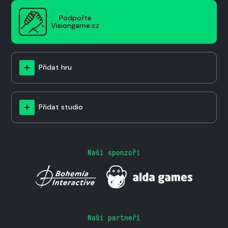
Podpořte
Visiongame.cz
Přidat hru
Přidat studio
Naši sponzoři
Naši partneři