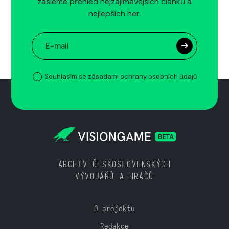
zašleme přehled nejzajímavějších článků a
nejlepších her.
Souhlasím se zásadami ochrany osobních údajů
ARCHIV ČESKOSLOVENSKÝCH
VÝVOJÁŘŮ A HRÁČŮ
O projektu
Redakce