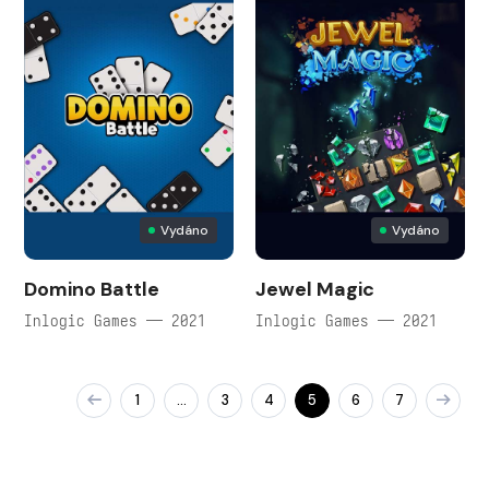
Vydáno
Vydáno
Domino Battle
Jewel Magic
Inlogic Games — 2021
Inlogic Games — 2021
1
3
4
5
6
7
…