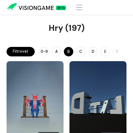
Hry (197)
Filtrovat
0-9
A
B
C
D
E
F
G