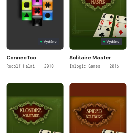
Vydáno
Vydáno
ConnecToo
Solitaire Master
Rudolf Halmi — 2010
Inlogic Games — 2016