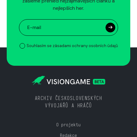
zašleme přehled nejzajímavějších článků a
nejlepších her.
Souhlasím se zásadami ochrany osobních údajů
ARCHIV ČESKOSLOVENSKÝCH
VÝVOJÁŘŮ A HRÁČŮ
O projektu
Redakce