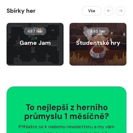
Sbírky her
Vše
487 her
485 her
Game Jam
Studentské hry
To nejlepší z herního
průmyslu 1 měsíčně?
Přihlašte se k našemu newsletteru a my vám