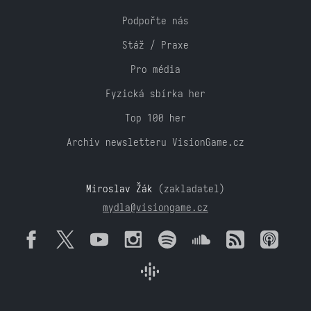
Podpořte nás
Stáž / Praxe
Pro média
Fyzická sbírka her
Top 100 her
Archiv newsletteru VisionGame.cz
Miroslav Žák
(zakladatel)
mydla@visiongame.cz