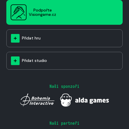
Podpořte
Visiongame.cz
Přidat hru
Přidat studio
Naši sponzoři
Naši partneři