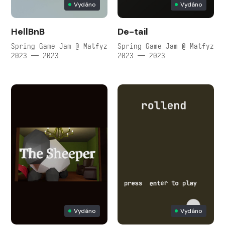
Vydáno
Vydáno
HellBnB
De-tail
Spring Game Jam @ Matfyz
Spring Game Jam @ Matfyz
2023 — 2023
2023 — 2023
Vydáno
Vydáno