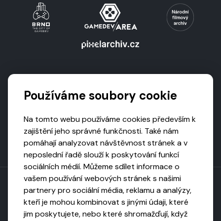
Podporují nás
Používáme soubory cookie
Na tomto webu používáme cookies především k
zajištění jeho správné funkčnosti. Také nám
pomáhají analyzovat návštěvnost stránek a v
neposlední řadě slouží k poskytování funkcí
sociálních médií. Můžeme sdílet informace o
vašem používání webových stránek s našimi
partnery pro sociální média, reklamu a analýzy,
kteří je mohou kombinovat s jinými údaji, které
Toto dílo podléhá licenci CC BY-NC-ND
jim poskytujete, nebo které shromažďují, když
Uveďte původ, neužívejte komerčně, nezpracovávejte.