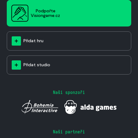
Podpořte
Visiongame.cz
Přidat hru
Přidat studio
Naši sponzoři
Naši partneři