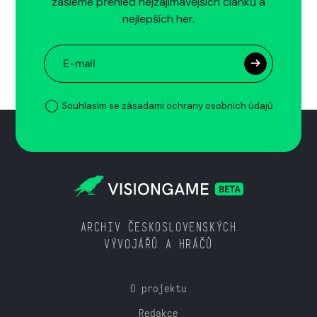
zašleme přehled nejzajímavějších článků a
nejlepších her.
Souhlasím se zásadami ochrany osobních údajů
ARCHIV ČESKOSLOVENSKÝCH
VÝVOJÁŘŮ A HRÁČŮ
O projektu
Redakce