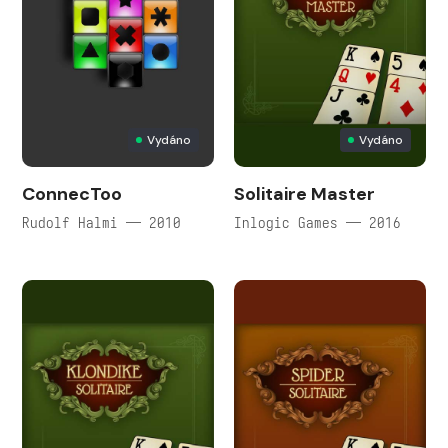
Vydáno
Vydáno
ConnecToo
Solitaire Master
Rudolf Halmi — 2010
Inlogic Games — 2016