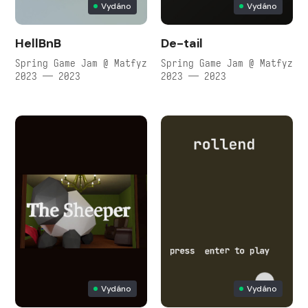
Vydáno
Vydáno
HellBnB
De-tail
Spring Game Jam @ Matfyz
Spring Game Jam @ Matfyz
2023 — 2023
2023 — 2023
Vydáno
Vydáno