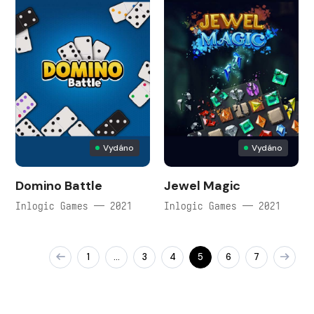
Vydáno
Vydáno
Domino Battle
Jewel Magic
Inlogic Games — 2021
Inlogic Games — 2021
1
3
4
5
6
7
…