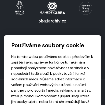
Podporují nás
Používáme soubory cookie
Na tomto webu používáme cookies především k
zajištění jeho správné funkčnosti. Také nám
pomáhají analyzovat návštěvnost stránek a v
neposlední řadě slouží k poskytování funkcí
sociálních médií. Můžeme sdílet informace o
vašem používání webových stránek s našimi
partnery pro sociální média, reklamu a analýzy,
kteří je mohou kombinovat s jinými údaji, které
Toto dílo podléhá licenci CC BY-NC-ND
jim poskytujete, nebo které shromažďují, když
Uveďte původ, neužívejte komerčně, nezpracovávejte.