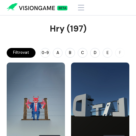
Hry (197)
Filtrovat
0-9
A
B
C
D
E
F
G