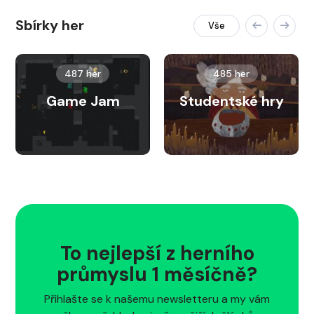
Sbírky her
Vše
487 her
485 her
Game Jam
Studentské hry
To nejlepší z herního
průmyslu 1 měsíčně?
Přihlašte se k našemu newsletteru a my vám