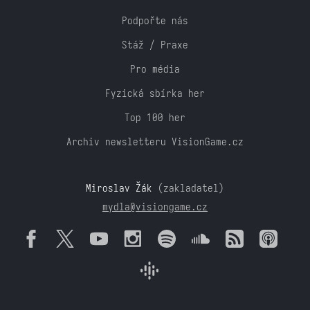
Podpořte nás
Stáž / Praxe
Pro média
Fyzická sbírka her
Top 100 her
Archiv newsletteru VisionGame.cz
Miroslav Žák
(zakladatel)
mydla@visiongame.cz