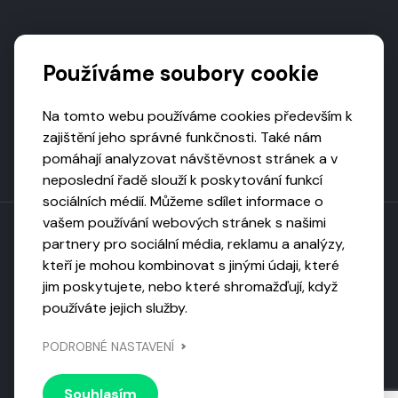
Podporují nás
Používáme soubory cookie
Na tomto webu používáme cookies především k
zajištění jeho správné funkčnosti. Také nám
pomáhají analyzovat návštěvnost stránek a v
neposlední řadě slouží k poskytování funkcí
sociálních médií. Můžeme sdílet informace o
vašem používání webových stránek s našimi
partnery pro sociální média, reklamu a analýzy,
kteří je mohou kombinovat s jinými údaji, které
Toto dílo podléhá licenci CC BY-NC-ND
jim poskytujete, nebo které shromažďují, když
Uveďte původ, neužívejte komerčně, nezpracovávejte.
používáte jejich služby.
Webarchivováno
PODROBNÉ NASTAVENÍ
Národní knihovnou ČR
Design by
Vanda
Souhlasím