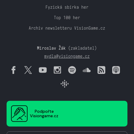
Fyzická sbírka her
Top 100 her
Archiv newsletteru VisionGame.cz
Miroslav Žák
(zakladatel)
mydla@visiongame.cz
Podpořte
Visiongame.cz